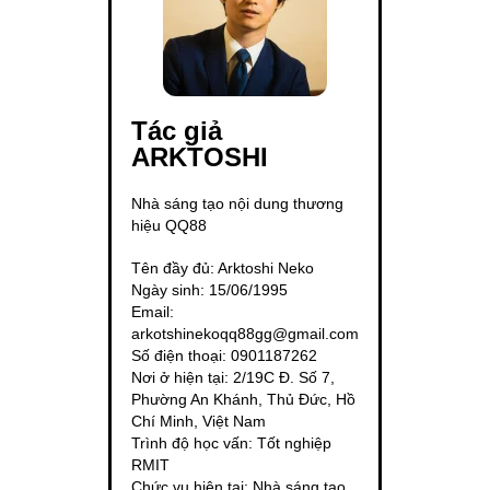
Tác giả
ARKTOSHI
Nhà sáng tạo nội dung thương
hiệu QQ88
Tên đầy đủ: Arktoshi Neko
Ngày sinh: 15/06/1995
Email:
arkotshinekoqq88gg@gmail.com
Số điện thoại: 0901187262
Nơi ở hiện tại: 2/19C Đ. Số 7,
Phường An Khánh, Thủ Đức, Hồ
Chí Minh, Việt Nam
Trình độ học vấn: Tốt nghiệp
RMIT
Chức vụ hiện tại: Nhà sáng tạo