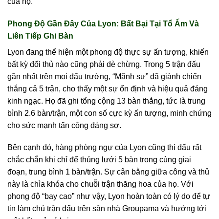
của họ.
Phong Độ Gần Đây Của Lyon: Bất Bại Tại Tổ Ấm Và
Liên Tiếp Ghi Bàn
Lyon đang thể hiện một phong độ thực sự ấn tượng, khiến
bất kỳ đối thủ nào cũng phải dè chừng. Trong 5 trận đấu
gần nhất trên mọi đấu trường, “Mãnh sư” đã giành chiến
thắng cả 5 trận, cho thấy một sự ổn định và hiệu quả đáng
kinh ngạc. Họ đã ghi tổng cộng 13 bàn thắng, tức là trung
bình 2.6 bàn/trận, một con số cực kỳ ấn tượng, minh chứng
cho sức mạnh tấn công đáng sợ.
Bên cạnh đó, hàng phòng ngự của Lyon cũng thi đấu rất
chắc chắn khi chỉ để thủng lưới 5 bàn trong cùng giai
đoạn, trung bình 1 bàn/trận. Sự cân bằng giữa công và thủ
này là chìa khóa cho chuỗi trận thăng hoa của họ. Với
phong độ “bay cao” như vậy, Lyon hoàn toàn có lý do để tự
tin làm chủ trận đấu trên sân nhà Groupama và hướng tới