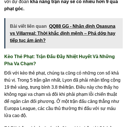
với dự đoán
khả năng trận này sẽ có nhiều hơn 9 quả
phạt góc.
Bài viết liên quan
QQ88 GG - Nhận định Osasuna
vs Villarreal: Thời khắc định mệnh – Phá dớp hay
tiếp tục ám ảnh?
Kèo Thẻ Phạt: Trận Đấu Đầy Nhiệt Huyết Và Những
Pha Va Chạm?
Đối với kèo thẻ phạt, chúng ta cũng có những con số khá
thú vị. Trong 5 trận gần nhất, Lyon đã phải nhận tổng cộng
19 thẻ vàng, trung bình 3.8 thẻ/trận. Điều này cho thấy họ
không ngại va chạm và đôi khi phải phạm lỗi chiến thuật
để ngăn cản đối phương. Ở một trận đấu căng thẳng như
Europa League, các cầu thủ thường thi đấu với sự máu
lửa cao độ.