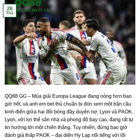
28
Th1
QQ88 GG – Mùa giải Europa League đang nóng hơn bao
giờ hết, và anh em bet thủ chuẩn bị đón xem một trận cầu
kinh điển giữa hai đội bóng đầy duyên nợ: Lyon và PAOK.
Lyon, với lợi thế sân nhà và phong độ bay cao, đang rất tự
tin hướng tới một chiến thắng. Tuy nhiên, đừng bao giờ
đánh giá thấp PAOK – đại diện Hy Lạp nổi tiếng với lối