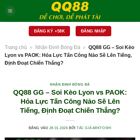
Bỏ
qua
nội
dung
ĐĂNG KÝ +58K
ĐĂNG NHẬP
Trang chủ
»
Nhận Định Bóng Đá
»
QQ88 GG – Soi Kèo
Lyon vs PAOK: Hỏa Lực Tấn Công Nào Sẽ Lên Tiếng,
Định Đoạt Chiến Thắng?
NHẬN ĐỊNH BÓNG ĐÁ
QQ88 GG – Soi Kèo Lyon vs PAOK:
Hỏa Lực Tấn Công Nào Sẽ Lên
Tiếng, Định Đoạt Chiến Thắng?
ĐĂNG VÀO
28.01.2026
BỞI
TÁC GIẢ ARKTOSHI