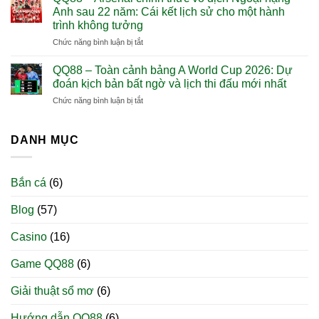
Hành
sói
lịch
Anh sau 22 năm: Cái kết lịch sử cho một hành
trình
trắng
sử
trình không tưởng
không
đã
với
ở
Chức năng bình luận bị tắt
tưởng
sẵn
6
QQ88
của
sàng
kỳ
–
Iraq
cho
QQ88 – Toàn cảnh bảng A World Cup 2026: Dự
World
Arsenal
đến
lần
Cup
đoán kịch bản bất ngờ và lịch thi đấu mới nhất
chính
World
đầu
liên
ở
Chức năng bình luận bị tắt
thức
Cup
dự
tiếp
QQ88
vô
2026:
World
–
địch
Sự
Cup
Toàn
DANH MỤC
Ngoại
trỗi
2026?
cảnh
hạng
dậy
bảng
Anh
mạnh
A
sau
mẽ
Bắn cá
(6)
World
22
của
Cup
năm:
một
Blog
(57)
2026:
Cái
đế
Dự
kết
chế
đoán
lịch
Casino
(16)
bóng
kịch
sử
đá
bản
cho
Game QQ88
(6)
bất
một
ngờ
hành
Giải thuật sổ mơ
(6)
và
trình
lịch
không
Hướng dẫn QQ88
(6)
thi