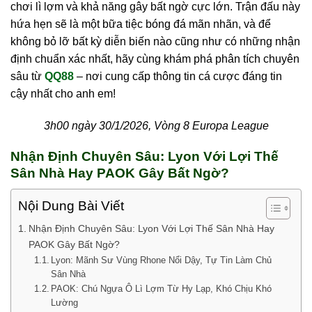
chơi lì lợm và khả năng gây bất ngờ cực lớn. Trận đấu này
hứa hẹn sẽ là một bữa tiệc bóng đá mãn nhãn, và để
không bỏ lỡ bất kỳ diễn biến nào cũng như có những nhận
định chuẩn xác nhất, hãy cùng khám phá phân tích chuyên
sâu từ
QQ88
– nơi cung cấp thông tin cá cược đáng tin
cậy nhất cho anh em!
3h00 ngày 30/1/2026, Vòng 8 Europa League
Nhận Định Chuyên Sâu: Lyon Với Lợi Thế
Sân Nhà Hay PAOK Gây Bất Ngờ?
Nội Dung Bài Viết
Nhận Định Chuyên Sâu: Lyon Với Lợi Thế Sân Nhà Hay
PAOK Gây Bất Ngờ?
Lyon: Mãnh Sư Vùng Rhone Nổi Dậy, Tự Tin Làm Chủ
Sân Nhà
PAOK: Chú Ngựa Ô Lì Lợm Từ Hy Lạp, Khó Chịu Khó
Lường