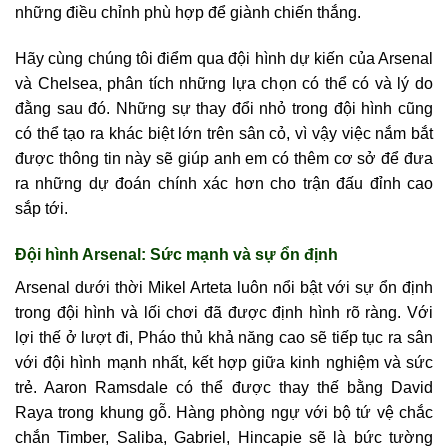
những điều chỉnh phù hợp để giành chiến thắng.
Hãy cùng chúng tôi điểm qua đội hình dự kiến của Arsenal
và Chelsea, phân tích những lựa chọn có thể có và lý do
đằng sau đó. Những sự thay đổi nhỏ trong đội hình cũng
có thể tạo ra khác biệt lớn trên sân cỏ, vì vậy việc nắm bắt
được thông tin này sẽ giúp anh em có thêm cơ sở để đưa
ra những dự đoán chính xác hơn cho trận đấu đỉnh cao
sắp tới.
Đội hình Arsenal: Sức mạnh và sự ổn định
Arsenal dưới thời Mikel Arteta luôn nổi bật với sự ổn định
trong đội hình và lối chơi đã được định hình rõ ràng. Với
lợi thế ở lượt đi, Pháo thủ khả năng cao sẽ tiếp tục ra sân
với đội hình mạnh nhất, kết hợp giữa kinh nghiệm và sức
trẻ. Aaron Ramsdale có thể được thay thế bằng David
Raya trong khung gỗ. Hàng phòng ngự với bộ tứ vệ chắc
chắn Timber, Saliba, Gabriel, Hincapie sẽ là bức tường