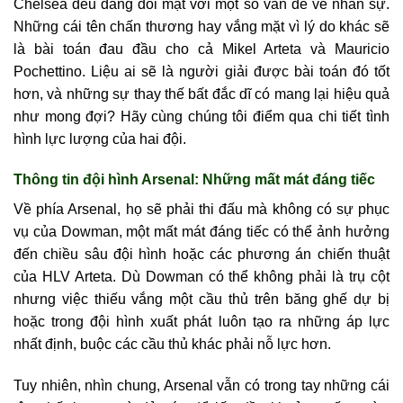
Chelsea đều đang đối mặt với một số vấn đề về nhân sự.
Những cái tên chấn thương hay vắng mặt vì lý do khác sẽ
là bài toán đau đầu cho cả Mikel Arteta và Mauricio
Pochettino. Liệu ai sẽ là người giải được bài toán đó tốt
hơn, và những sự thay thế bất đắc dĩ có mang lại hiệu quả
như mong đợi? Hãy cùng chúng tôi điểm qua chi tiết tình
hình lực lượng của hai đội.
Thông tin đội hình Arsenal: Những mất mát đáng tiếc
Về phía Arsenal, họ sẽ phải thi đấu mà không có sự phục
vụ của Dowman, một mất mát đáng tiếc có thể ảnh hưởng
đến chiều sâu đội hình hoặc các phương án chiến thuật
của HLV Arteta. Dù Dowman có thể không phải là trụ cột
nhưng việc thiếu vắng một cầu thủ trên băng ghế dự bị
hoặc trong đội hình xuất phát luôn tạo ra những áp lực
nhất định, buộc các cầu thủ khác phải nỗ lực hơn.
Tuy nhiên, nhìn chung, Arsenal vẫn có trong tay những cái