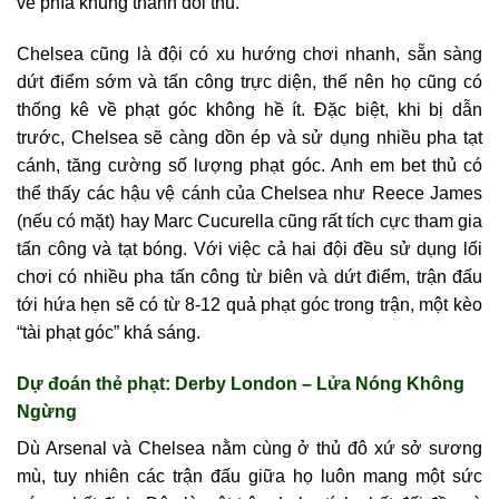
về phía khung thành đối thủ.
Chelsea cũng là đội có xu hướng chơi nhanh, sẵn sàng
dứt điểm sớm và tấn công trực diện, thế nên họ cũng có
thống kê về phạt góc không hề ít. Đặc biệt, khi bị dẫn
trước, Chelsea sẽ càng dồn ép và sử dụng nhiều pha tạt
cánh, tăng cường số lượng phạt góc. Anh em bet thủ có
thể thấy các hậu vệ cánh của Chelsea như Reece James
(nếu có mặt) hay Marc Cucurella cũng rất tích cực tham gia
tấn công và tạt bóng. Với việc cả hai đội đều sử dụng lối
chơi có nhiều pha tấn công từ biên và dứt điểm, trận đấu
tới hứa hẹn sẽ có từ 8-12 quả phạt góc trong trận, một kèo
“tài phạt góc” khá sáng.
Dự đoán thẻ phạt: Derby London – Lửa Nóng Không
Ngừng
Dù Arsenal và Chelsea nằm cùng ở thủ đô xứ sở sương
mù, tuy nhiên các trận đấu giữa họ luôn mang một sức