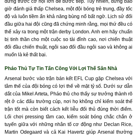
đứng trước cơ hội lớn để bước tiếp. Tuy nhiên, đừng bao
giờ đánh giá thấp Chelsea, một đội bóng trẻ trung, đầy tốc
độ và luôn tiềm ẩn khả năng bùng nổ bất ngờ. Lịch sử đối
đầu giữa hai đội cũng đã chứng minh rằng, mọi thứ đều có
thể xảy ra trong một trận derby London. Anh em hãy chuẩn
bị tinh thần cho một cuộc so tài đỉnh cao, nơi chiến thuật
đối đầu chiến thuật, ngôi sao đối đầu ngôi sao và không ai
muốn là kẻ thất bại.
Pháo Thủ Tự Tin Tấn Công Với Lợi Thế Sân Nhà
Arsenal bước vào trận bán kết EFL Cup gặp Chelsea với
tâm thế của đội bóng có lợi thế về mặt tỷ số. Dưới sự dẫn
dắt của Mikel Arteta, Pháo thủ cho thấy sự trưởng thành rõ
rệt ở các đấu trường cúp, nơi họ không chỉ kiểm soát thế
trận tốt mà còn biết cách kết liễu đối thủ đúng thời điểm.
Lối chơi pressing tầm cao, kiểm soát bóng chắc chắn ở
tuyến giữa với những nhân tố cơ động như Declan Rice,
Martin Odegaard và cả Kai Havertz giúp Arsenal thường