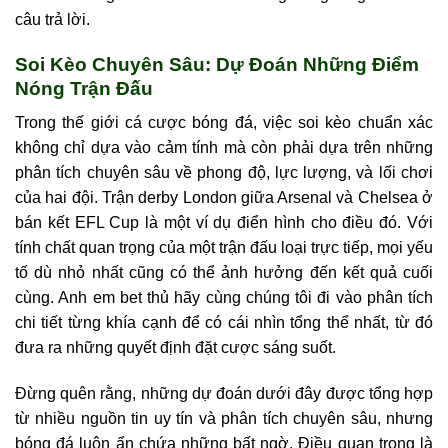
câu trả lời.
Soi Kèo Chuyên Sâu: Dự Đoán Những Điểm
Nóng Trận Đấu
Trong thế giới cá cược bóng đá, việc soi kèo chuẩn xác
không chỉ dựa vào cảm tính mà còn phải dựa trên những
phân tích chuyên sâu về phong độ, lực lượng, và lối chơi
của hai đội. Trận derby London giữa Arsenal và Chelsea ở
bán kết EFL Cup là một ví dụ điển hình cho điều đó. Với
tính chất quan trọng của một trận đấu loại trực tiếp, mọi yếu
tố dù nhỏ nhất cũng có thể ảnh hưởng đến kết quả cuối
cùng. Anh em bet thủ hãy cùng chúng tôi đi vào phân tích
chi tiết từng khía cạnh để có cái nhìn tổng thể nhất, từ đó
đưa ra những quyết định đặt cược sáng suốt.
Đừng quên rằng, những dự đoán dưới đây được tổng hợp
từ nhiều nguồn tin uy tín và phân tích chuyên sâu, nhưng
bóng đá luôn ẩn chứa những bất ngờ. Điều quan trọng là