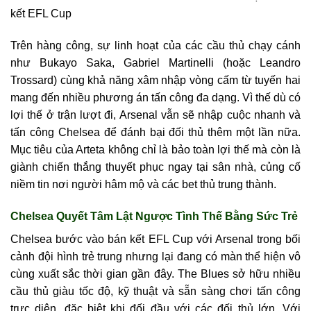
kết EFL Cup
Trên hàng công, sự linh hoạt của các cầu thủ chạy cánh
như Bukayo Saka, Gabriel Martinelli (hoặc Leandro
Trossard) cùng khả năng xâm nhập vòng cấm từ tuyến hai
mang đến nhiều phương án tấn công đa dạng. Vì thế dù có
lợi thế ở trận lượt đi, Arsenal vẫn sẽ nhập cuộc nhanh và
tấn công Chelsea để đánh bại đối thủ thêm một lần nữa.
Mục tiêu của Arteta không chỉ là bảo toàn lợi thế mà còn là
giành chiến thắng thuyết phục ngay tại sân nhà, củng cố
niềm tin nơi người hâm mộ và các bet thủ trung thành.
Chelsea Quyết Tâm Lật Ngược Tình Thế Bằng Sức Trẻ
Chelsea bước vào bán kết EFL Cup với Arsenal trong bối
cảnh đội hình trẻ trung nhưng lại đang có màn thể hiện vô
cùng xuất sắc thời gian gần đây. The Blues sở hữu nhiều
cầu thủ giàu tốc độ, kỹ thuật và sẵn sàng chơi tấn công
trực diện, đặc biệt khi đối đầu với các đối thủ lớn. Với