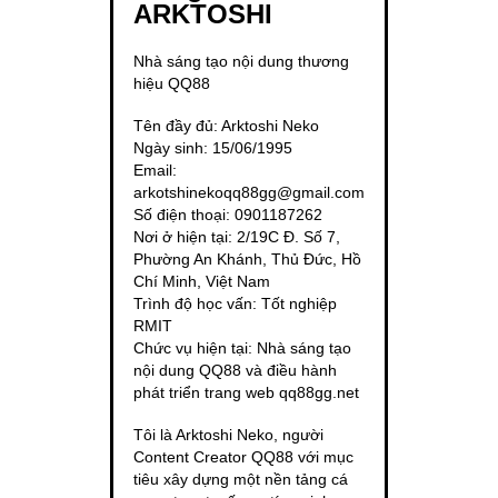
ARKTOSHI
Nhà sáng tạo nội dung thương
hiệu QQ88
Tên đầy đủ: Arktoshi Neko
Ngày sinh: 15/06/1995
Email:
arkotshinekoqq88gg@gmail.com
Số điện thoại: 0901187262
Nơi ở hiện tại: 2/19C Đ. Số 7,
Phường An Khánh, Thủ Đức, Hồ
Chí Minh, Việt Nam
Trình độ học vấn: Tốt nghiệp
RMIT
Chức vụ hiện tại: Nhà sáng tạo
nội dung QQ88 và điều hành
phát triển trang web qq88gg.net
Tôi là Arktoshi Neko, người
Content Creator QQ88 với mục
tiêu xây dựng một nền tảng cá