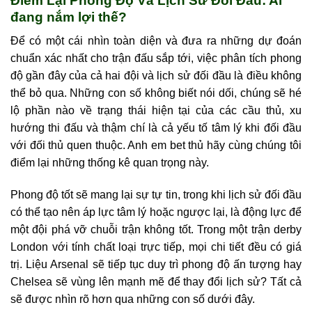
Điểm Lại Phong Độ Và Lịch Sử Đối Đầu: Ai
đang nắm lợi thế?
Để có một cái nhìn toàn diện và đưa ra những dự đoán
chuẩn xác nhất cho trận đấu sắp tới, việc phân tích phong
độ gần đây của cả hai đội và lịch sử đối đầu là điều không
thể bỏ qua. Những con số không biết nói dối, chúng sẽ hé
lộ phần nào về trạng thái hiện tại của các cầu thủ, xu
hướng thi đấu và thậm chí là cả yếu tố tâm lý khi đối đầu
với đối thủ quen thuộc. Anh em bet thủ hãy cùng chúng tôi
điểm lại những thống kê quan trọng này.
Phong độ tốt sẽ mang lại sự tự tin, trong khi lịch sử đối đầu
có thể tạo nên áp lực tâm lý hoặc ngược lại, là động lực để
một đội phá vỡ chuỗi trận không tốt. Trong một trận derby
London với tính chất loại trực tiếp, mọi chi tiết đều có giá
trị. Liệu Arsenal sẽ tiếp tục duy trì phong độ ấn tượng hay
Chelsea sẽ vùng lên mạnh mẽ để thay đổi lịch sử? Tất cả
sẽ được nhìn rõ hơn qua những con số dưới đây.