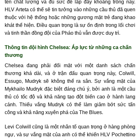
tên chất lượng và đủ sức để lấp đầy khoảng trống này.
HLV Arteta có thể sẽ tin tưởng vào những cầu thủ đã quen
thuộc với hệ thống hoặc những gương mặt trẻ đang khao
khát thể hiện. Điều quan trọng là sự ổn định trong lối chơi
và tinh thần đồng đội của Pháo thủ vẫn được duy trì.
Thông tin đội hình Chelsea: Áp lực từ những ca chấn
thương
Chelsea đang phải đối mặt với một danh sách chấn
thương khá dài, và ở trận đấu quan trọng này, Colwill,
Essugo, Mudryk sẽ không thể ra sân. Sự vắng mặt của
Mykhailo Mudryk đặc biệt đáng chú ý, bởi anh là một cầu
thủ có tốc độ và khả năng tạo đột biến cao ở hành lang
cánh. Thiếu vắng Mudryk có thể làm giảm bớt sức tấn
công và khả năng xuyên phá của The Blues.
Levi Colwill cũng là một nhân tố quan trọng ở hàng phòng
ngự, và sự vắng mặt của anh có thể khiến HLV Pochettino