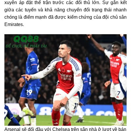
xuyên áp đặt thế trận trước các đối thủ lớn. Sự gắn kết
giữa các tuyến và khả năng chuyển đổi trạng thái nhanh
chóng là điểm mạnh đã được kiểm chứng của đội chủ sân
Emirates.
Arsenal sẽ đối đầu với Chelsea trên sân nhà ở lượt về bán