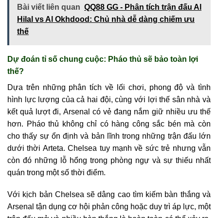
Bài viết liên quan
QQ88 GG - Phân tích trận đấu Al
Hilal vs Al Okhdood: Chủ nhà dễ dàng chiếm ưu
thế
Dự đoán tỉ số chung cuộc: Pháo thủ sẽ bảo toàn lợi
thế?
Dựa trên những phân tích về lối chơi, phong độ và tình
hình lực lượng của cả hai đội, cùng với lợi thế sân nhà và
kết quả lượt đi, Arsenal có vẻ đang nắm giữ nhiều ưu thế
hơn. Pháo thủ không chỉ có hàng công sắc bén mà còn
cho thấy sự ổn định và bản lĩnh trong những trận đấu lớn
dưới thời Arteta. Chelsea tuy mạnh về sức trẻ nhưng vẫn
còn đó những lỗ hổng trong phòng ngự và sự thiếu nhất
quán trong một số thời điểm.
Với kịch bản Chelsea sẽ dâng cao tìm kiếm bàn thắng và
Arsenal tận dụng cơ hội phản công hoặc duy trì áp lực, một