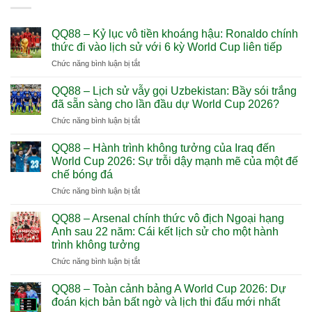
QQ88 – Kỷ lục vô tiền khoáng hậu: Ronaldo chính
thức đi vào lịch sử với 6 kỳ World Cup liên tiếp
ở
Chức năng bình luận bị tắt
QQ88
–
QQ88 – Lịch sử vẫy gọi Uzbekistan: Bầy sói trắng
Kỷ
đã sẵn sàng cho lần đầu dự World Cup 2026?
lục
ở
Chức năng bình luận bị tắt
vô
QQ88
tiền
–
khoáng
QQ88 – Hành trình không tưởng của Iraq đến
Lịch
hậu:
World Cup 2026: Sự trỗi dậy mạnh mẽ của một đế
sử
Ronaldo
chế bóng đá
vẫy
chính
ở
Chức năng bình luận bị tắt
gọi
thức
QQ88
Uzbekistan:
đi
–
Bầy
QQ88 – Arsenal chính thức vô địch Ngoại hạng
vào
Hành
sói
lịch
Anh sau 22 năm: Cái kết lịch sử cho một hành
trình
trắng
sử
trình không tưởng
không
đã
với
ở
Chức năng bình luận bị tắt
tưởng
sẵn
6
QQ88
của
sàng
kỳ
–
Iraq
cho
QQ88 – Toàn cảnh bảng A World Cup 2026: Dự
World
Arsenal
đến
lần
Cup
đoán kịch bản bất ngờ và lịch thi đấu mới nhất
chính
World
đầu
liên