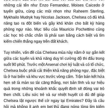
những cái tên như Enzo Fernandez, Moises Caicedo ở
tuyến giữa, cùng các mũi nhọn như Raheem Sterling,
Mykhailo Mudryk hay Nicolas Jackson, Chelsea có đủ khả
năng tạo ra đột biến và gây khó khăn cho bất kỳ hàng
phòng ngự nào. Mục tiêu của Mauricio Pochettino cùng
các học trò chắc chắn là phải san bằng cách biệt và tìm
kiếm chiến thắng ngay trên đất khách.
Tuy nhiên, vấn đề của Chelsea mùa này nằm ở sự gắn kết
giữa các tuyến và khả năng duy trì cường độ thi đấu trong
suốt 90 phút. Trước một Arsenal chơi kỷ luật và có tổ chức,
Chelsea buộc phải cải thiện khả năng phòng ngự, đặc biệt
là ở hai biên và khu vực trước vòng cấm. Trận bán kết hứa
hẹn sẽ là màn so tài căng thẳng, nơi bản lĩnh và sự hiệu
quả trong những khoảnh khắc quyết định sẽ đóng vai trò
then chốt. Liệu sức trẻ và sự nhiệt huyết có đủ để giúp
Chelsea lật ngược thế cờ ngay tại Emirates? Đây là câu
hỏi mà không ít anh em bet thủ đang nóng lòng tìm kiếm