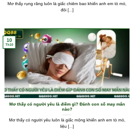
Mơ thấy rụng răng luôn là giấc chiêm bao khiến anh em tò mò,
đôi [...]
10
Th10
Mơ thấy có người yêu là điềm gì? Đánh con số may mắn
nào?
Mơ thấy có người yêu luôn là giấc mộng khiến anh em tò mò,
liệu [...]