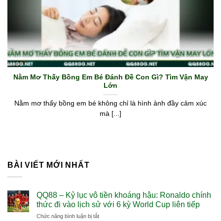
Nằm Mơ Thấy Bồng Em Bé Đánh Đề Con Gì? Tìm Vận May
Lớn
Nằm mơ thấy bồng em bé không chỉ là hình ảnh đầy cảm xúc
mà [...]
BÀI VIẾT MỚI NHẤT
QQ88 – Kỷ lục vô tiền khoáng hậu: Ronaldo chính
thức đi vào lịch sử với 6 kỳ World Cup liên tiếp
ở
Chức năng bình luận bị tắt