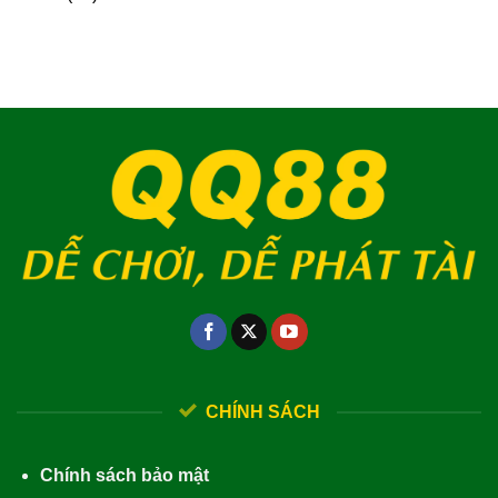
CHÍNH SÁCH
Chính sách bảo mật