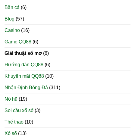
A
sau
mẽ
Bắn cá
(6)
World
22
của
Cup
năm:
một
Blog
(57)
2026:
Cái
đế
Dự
kết
chế
đoán
lịch
Casino
(16)
bóng
kịch
sử
đá
bản
cho
Game QQ88
(6)
bất
một
ngờ
hành
Giải thuật sổ mơ
(6)
và
trình
lịch
không
Hướng dẫn QQ88
(6)
thi
tưởng
đấu
mới
Khuyến mãi QQ88
(10)
nhất
Nhận Định Bóng Đá
(311)
Nổ hũ
(19)
Soi cầu xổ số
(3)
Thể thao
(10)
Xổ số
(13)