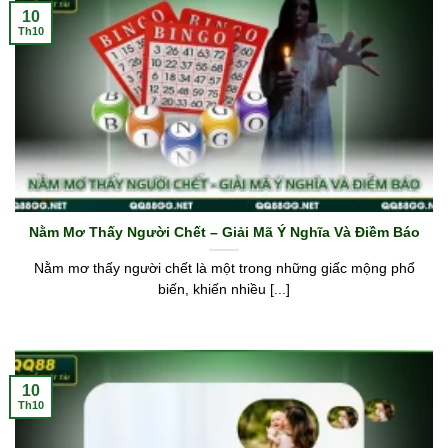
10
Th10
Nằm Mơ Thấy Người Chết – Giải Mã Ý Nghĩa Và Điềm Báo
Nằm mơ thấy người chết là một trong những giấc mộng phổ
biến, khiến nhiều [...]
10
Th10