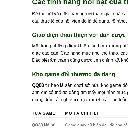
Các tính năng nổi bật của
Để thu hút và giữ chân người tham gia, nhà cái 
cầu thực tế của hội viên đó là dễ dùng, rõ ràn
Giao diện thân thiện với dân cược
Một trong những điều khiến tân binh không bị 
giác cao cấp. Các hạng mục như thể thao, casi
Đặc biệt âm thanh cũng được tinh chỉnh kỹ, khô
Kho game đổi thưởng đa dạng
QQ88
tự hào là sân chơi sở hữu kho game đổi
anh em có thể dễ dàng tìm thấy mọi hình thức gi
mang đến trải nghiệm cược mượt mà – an toàn –
TỰA GAME
MÔ TẢ CHI TIẾT
QQ88 Nổ hũ
Game quay hũ hiện đại, đồ họa số