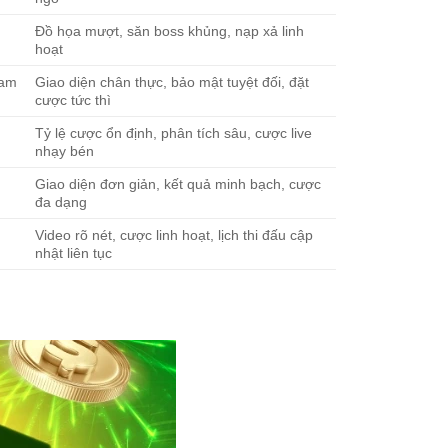
Đồ họa mượt, săn boss khủng, nạp xả linh
hoạt
eam
Giao diện chân thực, bảo mật tuyệt đối, đặt
cược tức thì
Tỷ lệ cược ổn định, phân tích sâu, cược live
nhạy bén
Giao diện đơn giản, kết quả minh bạch, cược
đa dạng
Video rõ nét, cược linh hoạt, lịch thi đấu cập
nhật liên tục