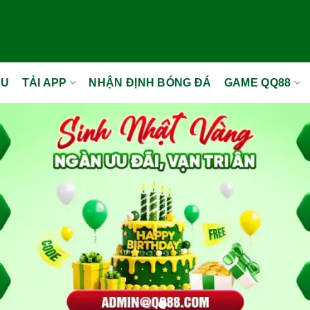
ỆU
TẢI APP
NHẬN ĐỊNH BÓNG ĐÁ
GAME QQ88