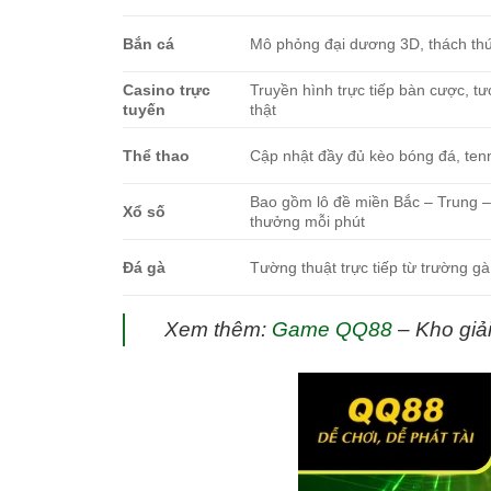
Bắn cá
Mô phỏng đại dương 3D, thách thứ
Casino trực
Truyền hình trực tiếp bàn cược, tư
tuyến
thật
Thể thao
Cập nhật đầy đủ kèo bóng đá, tenn
Bao gồm lô đề miền Bắc – Trung –
Xổ số
thưởng mỗi phút
Đá gà
Tường thuật trực tiếp từ trường gà
Xem thêm:
Game QQ88
– Kho giải