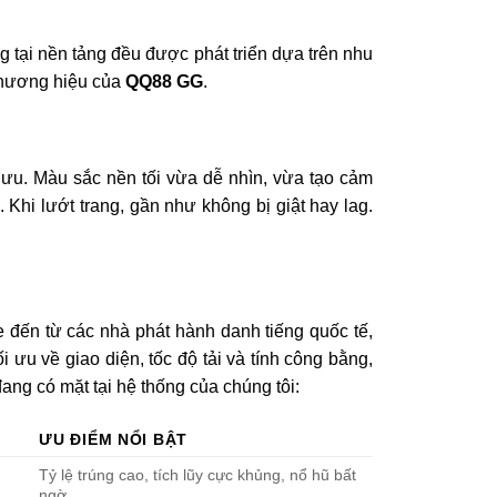
ng tại nền tảng đều được phát triển dựa trên nhu
 thương hiệu của
QQ88 GG
.
i ưu. Màu sắc nền tối vừa dễ nhìn, vừa tạo cảm
Khi lướt trang, gần như không bị giật hay lag.
 đến từ các nhà phát hành danh tiếng quốc tế,
i ưu về giao diện, tốc độ tải và tính công bằng,
ng có mặt tại hệ thống của chúng tôi:
ƯU ĐIỂM NỔI BẬT
Tỷ lệ trúng cao, tích lũy cực khủng, nổ hũ bất
ngờ