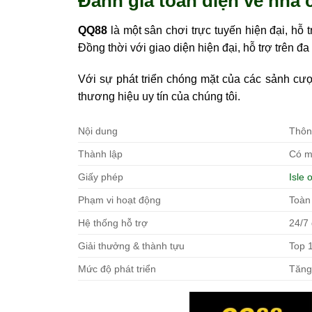
Đánh giá toàn diện về nhà 
QQ88
là một sân chơi trực tuyến hiện đại, hỗ
Đồng thời với giao diện hiện đại, hỗ trợ trên đa
Với sự phát triển chóng mặt của các sảnh cư
thương hiệu uy tín của chúng tôi.
Nội dung
Thôn
Thành lập
Có m
Giấy phép
Isle 
Phạm vi hoạt động
Toàn
Hệ thống hỗ trợ
24/7 
Giải thưởng & thành tựu
Top 
Mức độ phát triển
Tăng