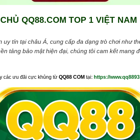
HỦ QQ88.COM TOP 1 VIỆT NAM |
n uy tín tại châu Á, cung cấp đa dạng trò chơi như th
n tảng bảo mật hiện đại, chúng tôi cam kết mang đến
ay các ưu đãi cực khủng từ
QQ88 COM
tại:
https://www.qq8893