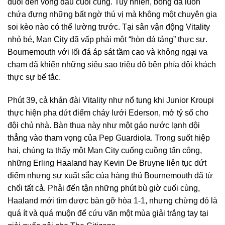
đuổi đến vòng đấu cuối cùng. Tuy nhiên, bóng đá luôn
chứa đựng những bất ngờ thú vị mà không một chuyên gia
soi kèo nào có thể lường trước. Tại sân vận động Vitality
nhỏ bé, Man City đã vấp phải một “hòn đá tảng” thực sự.
Bournemouth với lối đá áp sát tầm cao và không ngại va
chạm đã khiến những siêu sao triệu đô bên phía đội khách
thực sự bế tắc.
Phút 39, cả khán đài Vitality như nổ tung khi Junior Kroupi
thực hiện pha dứt điểm cháy lưới Ederson, mở tỷ số cho
đội chủ nhà. Bàn thua này như một gáo nước lạnh dội
thẳng vào tham vọng của Pep Guardiola. Trong suốt hiệp
hai, chúng ta thấy một Man City cuống cuồng tấn công,
những Erling Haaland hay Kevin De Bruyne liên tục dứt
điểm nhưng sự xuất sắc của hàng thủ Bournemouth đã từ
chối tất cả. Phải đến tận những phút bù giờ cuối cùng,
Haaland mới tìm được bàn gỡ hòa 1-1, nhưng chừng đó là
quá ít và quá muộn để cứu vãn một mùa giải trắng tay tại