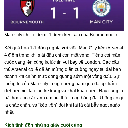
Man City chỉ có được 1 điểm trên sân của Bournemouth
Kết quả hòa 1-1 đồng nghĩa với việc Man City kém Arsenal
4 điểm trong khi giải đấu chỉ còn một vòng. Tiếng còi mãn
cuộc vang lên cũng là lúc tin vui bay về London. Các cầu
thủ Arsenal có lẽ đã ăn mừng điên cuồng ngay tại đại bản
doanh khi chính thức đăng quang sớm một vòng đấu. Sự
thống trị của Man City trong những năm qua đã bị chấm
dứt bởi một tập thể trẻ trung và khát khao hơn. Đây cũng là
bài học cho các anh em bet thủ: trong bóng đá, không có gì
là chắc chắn, và “kèo trên” đôi khi lại là cái bẫy ngọt ngào
nhất.
Kịch tính đến những giây cuối cùng