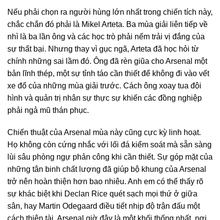
Nếu phải chọn ra người hùng lớn nhất trong chiến tích này,
chắc chắn đó phải là Mikel Arteta. Ba mùa giải liên tiếp về
nhì là ba lần ông và các học trò phải nếm trải vị đắng của
sự thất bại. Nhưng thay vì gục ngã, Arteta đã học hỏi từ
chính những sai lầm đó. Ông đã rèn giũa cho Arsenal một
bản lĩnh thép, một sự tỉnh táo cần thiết để không đi vào vết
xe đổ của những mùa giải trước. Cách ông xoay tua đội
hình và quản trị nhân sự thực sự khiến các đồng nghiệp
phải ngả mũ thán phục.
Chiến thuật của Arsenal mùa này cũng cực kỳ linh hoạt.
Họ không còn cứng nhắc với lối đá kiểm soát mà sẵn sàng
lùi sâu phòng ngự phản công khi cần thiết. Sự góp mặt của
những tân binh chất lượng đã giúp bộ khung của Arsenal
trở nên hoàn thiện hơn bao nhiêu. Anh em có thể thấy rõ
sự khác biệt khi Declan Rice quét sạch mọi thứ ở giữa
sân, hay Martin Odegaard điều tiết nhịp độ trận đấu một
cách thiên tài. Arsenal giờ đây là một khối thống nhất, nơi