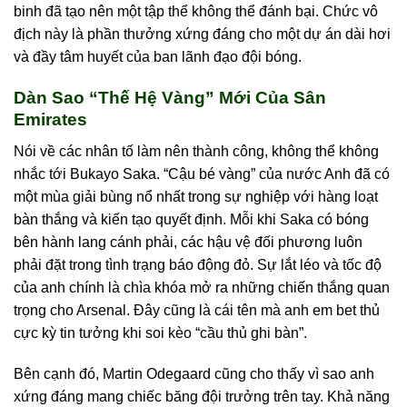
binh đã tạo nên một tập thể không thể đánh bại. Chức vô
địch này là phần thưởng xứng đáng cho một dự án dài hơi
và đầy tâm huyết của ban lãnh đạo đội bóng.
Dàn Sao “Thế Hệ Vàng” Mới Của Sân
Emirates
Nói về các nhân tố làm nên thành công, không thể không
nhắc tới Bukayo Saka. “Cậu bé vàng” của nước Anh đã có
một mùa giải bùng nổ nhất trong sự nghiệp với hàng loạt
bàn thắng và kiến tạo quyết định. Mỗi khi Saka có bóng
bên hành lang cánh phải, các hậu vệ đối phương luôn
phải đặt trong tình trạng báo động đỏ. Sự lắt léo và tốc độ
của anh chính là chìa khóa mở ra những chiến thắng quan
trọng cho Arsenal. Đây cũng là cái tên mà anh em bet thủ
cực kỳ tin tưởng khi soi kèo “cầu thủ ghi bàn”.
Bên cạnh đó, Martin Odegaard cũng cho thấy vì sao anh
xứng đáng mang chiếc băng đội trưởng trên tay. Khả năng