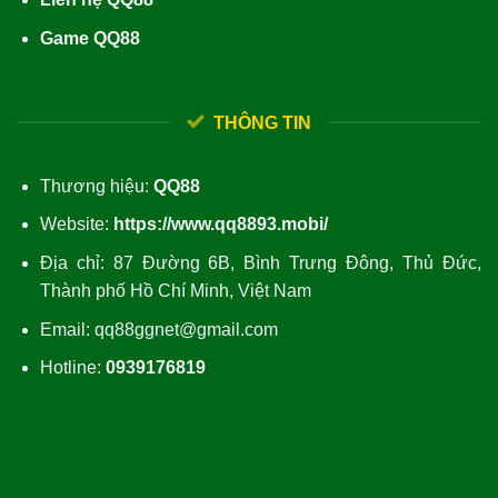
Game QQ88
THÔNG TIN
Thương hiệu:
QQ88
Website:
https://www.qq8893.mobi/
Địa chỉ: 87 Đường 6B, Bình Trưng Đông, Thủ Đức,
Thành phố Hồ Chí Minh, Việt Nam
Email: qq88ggnet@gmail.com
Hotline:
0939176819