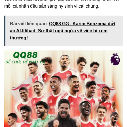
mỗi cá nhân đều sẵn sàng hy sinh vì cái chung.
Bài viết liên quan
QQ88 GG - Karim Benzema dứt
áo Al-Ittihad: Sự thật ngã ngửa về việc bị xem
thường!