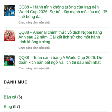
QQ88
tiền
–
khoáng
QQ88 – Hành trình không tưởng của Iraq đến
Lịch
hậu:
World Cup 2026: Sự trỗi dậy mạnh mẽ của một đế
sử
Ronaldo
chế bóng đá
vẫy
chính
ở
Chức năng bình luận bị tắt
gọi
thức
QQ88
Uzbekistan:
đi
–
Bầy
QQ88 – Arsenal chính thức vô địch Ngoại hạng
vào
Hành
sói
lịch
Anh sau 22 năm: Cái kết lịch sử cho một hành
trình
trắng
sử
trình không tưởng
không
đã
với
ở
Chức năng bình luận bị tắt
tưởng
sẵn
6
QQ88
của
sàng
kỳ
–
Iraq
cho
QQ88 – Toàn cảnh bảng A World Cup 2026: Dự
World
Arsenal
đến
lần
Cup
đoán kịch bản bất ngờ và lịch thi đấu mới nhất
chính
World
đầu
liên
ở
Chức năng bình luận bị tắt
thức
Cup
dự
tiếp
QQ88
vô
2026:
World
–
địch
Sự
Cup
Toàn
DANH MỤC
Ngoại
trỗi
2026?
cảnh
hạng
dậy
bảng
Anh
mạnh
A
sau
mẽ
Bắn cá
(6)
World
22
của
Cup
năm:
một
Blog
(57)
2026:
Cái
đế
Dự
kết
chế