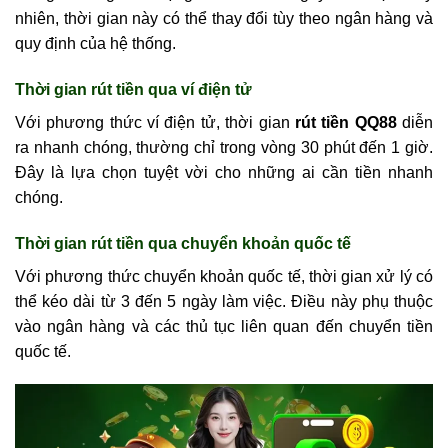
nhiên, thời gian này có thể thay đổi tùy theo ngân hàng và
quy định của hệ thống.
Thời gian rút tiền qua ví điện tử
Với phương thức ví điện tử, thời gian
rút tiền QQ88
diễn
ra nhanh chóng, thường chỉ trong vòng 30 phút đến 1 giờ.
Đây là lựa chọn tuyệt vời cho những ai cần tiền nhanh
chóng.
Thời gian rút tiền qua chuyển khoản quốc tế
Với phương thức chuyển khoản quốc tế, thời gian xử lý có
thể kéo dài từ 3 đến 5 ngày làm việc. Điều này phụ thuộc
vào ngân hàng và các thủ tục liên quan đến chuyển tiền
quốc tế.