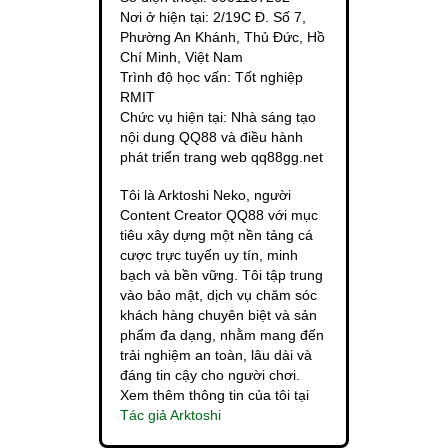
Nơi ở hiện tại: 2/19C Đ. Số 7,
Phường An Khánh, Thủ Đức, Hồ
Chí Minh, Việt Nam
Trình độ học vấn: Tốt nghiệp
RMIT
Chức vụ hiện tại: Nhà sáng tạo
nội dung QQ88 và điều hành
phát triển trang web qq88gg.net
Tôi là Arktoshi Neko, người
Content Creator QQ88 với mục
tiêu xây dựng một nền tảng cá
cược trực tuyến uy tín, minh
bạch và bền vững. Tôi tập trung
vào bảo mật, dịch vụ chăm sóc
khách hàng chuyên biệt và sản
phẩm đa dạng, nhằm mang đến
trải nghiệm an toàn, lâu dài và
đáng tin cậy cho người chơi.
Xem thêm thông tin của tôi tại
Tác giả Arktoshi