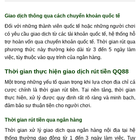
Giao dịch thông qua cách chuyển khoản quốc tế
Đối với những thành viên quốc tế hoặc những người chơi
có yêu cầu giao dịch từ các tài khoản quốc tế, hệ thống hỗ
trợ hoàn vốn qua chuyển khoản quốc tế. Thời gian rút qua
phương thức này thường kéo dài từ 3 đến 5 ngày làm
việc, tùy thuộc vào quy trình của ngân hàng.
Thời gian thực hiện giao dịch rút tiền QQ88
Một trong những yếu tố quan trọng khi lựa chọn địa chỉ cá
cược chính là thời gian rút tiền. Tại nền tảng, thời gian
thực hiện, xử lý được quy định rất rõ ràng và minh bạch,
đảm bảo sự thuận tiện cho người chơi.
Thời gian rút tiền qua ngân hàng
Thời gian xử lý giao dịch qua ngân hàng nội địa tại hệ
thống thường dao động từ 1 đến 3 ngày làm việc. Tuy