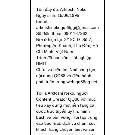
Tên đầy đủ: Arktoshi Neko
Ngày sinh: 15/06/1995
Email:
arkotshinekoqq88gg@gmail.com
Số điện thoại: 0901187262
Nơi ở hiện tại: 2/19C Đ. Số 7,
Phường An Khánh, Thủ Đức, Hồ
Chí Minh, Việt Nam
Trình độ học vấn: Tốt nghiệp
RMIT
Chức vụ hiện tại: Nhà sáng tạo
nội dung QQ88 và điều hành
phát triển trang web qq88gg.net
Tôi là Arktoshi Neko, người
Content Creator QQ88 với mục
tiêu xây dựng một nền tảng cá
cược trực tuyến uy tín, minh
bạch và bền vững. Tôi tập trung
vào bảo mật, dịch vụ chăm sóc
khách hàng chuyên biệt và sản