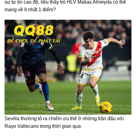
sự tự tin cao độ, liệu thầy trò HLV Matias Almeyda có thể
mang về ít nhất 1 điểm?
Sevilla thường tỏ ra chiếm ưu thế ở những trận đấu với
Rayo Vallecano trong thời gian qua