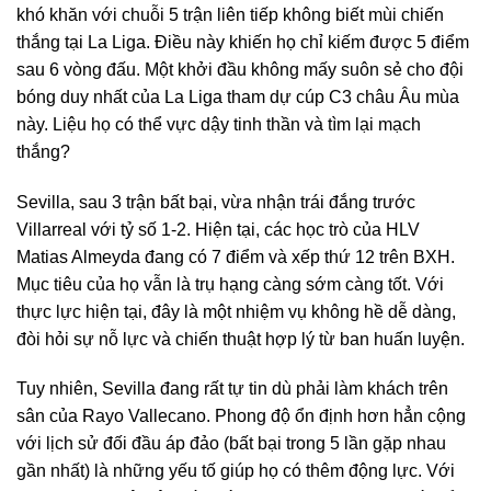
khó khăn với chuỗi 5 trận liên tiếp không biết mùi chiến
thắng tại La Liga. Điều này khiến họ chỉ kiếm được 5 điểm
sau 6 vòng đấu. Một khởi đầu không mấy suôn sẻ cho đội
bóng duy nhất của La Liga tham dự cúp C3 châu Âu mùa
này. Liệu họ có thể vực dậy tinh thần và tìm lại mạch
thắng?
Sevilla, sau 3 trận bất bại, vừa nhận trái đắng trước
Villarreal với tỷ số 1-2. Hiện tại, các học trò của HLV
Matias Almeyda đang có 7 điểm và xếp thứ 12 trên BXH.
Mục tiêu của họ vẫn là trụ hạng càng sớm càng tốt. Với
thực lực hiện tại, đây là một nhiệm vụ không hề dễ dàng,
đòi hỏi sự nỗ lực và chiến thuật hợp lý từ ban huấn luyện.
Tuy nhiên, Sevilla đang rất tự tin dù phải làm khách trên
sân của Rayo Vallecano. Phong độ ổn định hơn hẳn cộng
với lịch sử đối đầu áp đảo (bất bại trong 5 lần gặp nhau
gần nhất) là những yếu tố giúp họ có thêm động lực. Với