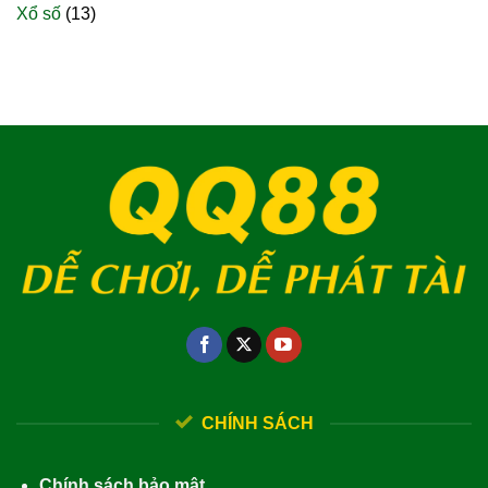
Xổ số
(13)
CHÍNH SÁCH
Chính sách bảo mật