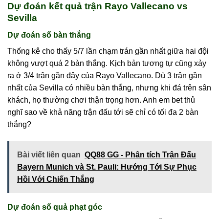
Dự đoán kết quả trận Rayo Vallecano vs
Sevilla
Dự đoán số bàn thắng
Thống kê cho thấy 5/7 lần chạm trán gần nhất giữa hai đội
không vượt quá 2 bàn thắng. Kịch bản tương tự cũng xảy
ra ở 3/4 trận gần đây của Rayo Vallecano. Dù 3 trận gần
nhất của Sevilla có nhiều bàn thắng, nhưng khi đá trên sân
khách, họ thường chơi thận trọng hơn. Anh em bet thủ
nghĩ sao về khả năng trận đấu tới sẽ chỉ có tối đa 2 bàn
thắng?
Bài viết liên quan
QQ88 GG - Phân tích Trận Đấu
Bayern Munich và St. Pauli: Hướng Tới Sự Phục
Hồi Với Chiến Thắng
Dự đoán số quả phạt góc