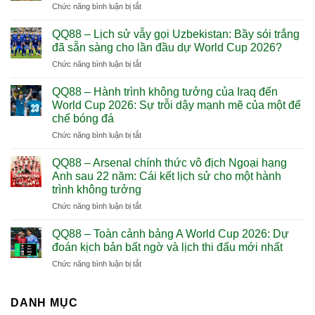
ở
Chức năng bình luận bị tắt
QQ88
–
QQ88 – Lịch sử vẫy gọi Uzbekistan: Bầy sói trắng
Kỷ
đã sẵn sàng cho lần đầu dự World Cup 2026?
lục
ở
Chức năng bình luận bị tắt
vô
QQ88
tiền
–
khoáng
QQ88 – Hành trình không tưởng của Iraq đến
Lịch
hậu:
World Cup 2026: Sự trỗi dậy mạnh mẽ của một đế
sử
Ronaldo
chế bóng đá
vẫy
chính
ở
Chức năng bình luận bị tắt
gọi
thức
QQ88
Uzbekistan:
đi
–
Bầy
QQ88 – Arsenal chính thức vô địch Ngoại hạng
vào
Hành
sói
lịch
Anh sau 22 năm: Cái kết lịch sử cho một hành
trình
trắng
sử
trình không tưởng
không
đã
với
ở
Chức năng bình luận bị tắt
tưởng
sẵn
6
QQ88
của
sàng
kỳ
–
Iraq
cho
QQ88 – Toàn cảnh bảng A World Cup 2026: Dự
World
Arsenal
đến
lần
Cup
đoán kịch bản bất ngờ và lịch thi đấu mới nhất
chính
World
đầu
liên
ở
Chức năng bình luận bị tắt
thức
Cup
dự
tiếp
QQ88
vô
2026:
World
–
địch
Sự
Cup
Toàn
DANH MỤC
Ngoại
trỗi
2026?
cảnh
hạng
dậy