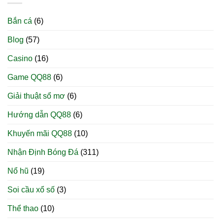
bảng
Anh
mạnh
A
sau
mẽ
Bắn cá
(6)
World
22
của
Cup
năm:
một
Blog
(57)
2026:
Cái
đế
Dự
kết
chế
đoán
lịch
Casino
(16)
bóng
kịch
sử
đá
bản
cho
Game QQ88
(6)
bất
một
ngờ
hành
Giải thuật sổ mơ
(6)
và
trình
lịch
không
Hướng dẫn QQ88
(6)
thi
tưởng
đấu
mới
Khuyến mãi QQ88
(10)
nhất
Nhận Định Bóng Đá
(311)
Nổ hũ
(19)
Soi cầu xổ số
(3)
Thể thao
(10)