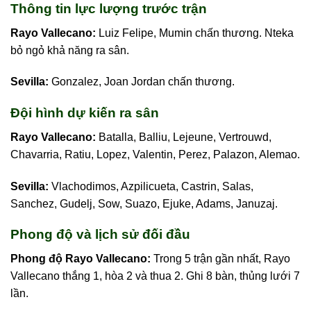
Thông tin lực lượng trước trận
Rayo Vallecano:
Luiz Felipe, Mumin chấn thương. Nteka
bỏ ngỏ khả năng ra sân.
Sevilla:
Gonzalez, Joan Jordan chấn thương.
Đội hình dự kiến ra sân
Rayo Vallecano:
Batalla, Balliu, Lejeune, Vertrouwd,
Chavarria, Ratiu, Lopez, Valentin, Perez, Palazon, Alemao.
Sevilla:
Vlachodimos, Azpilicueta, Castrin, Salas,
Sanchez, Gudelj, Sow, Suazo, Ejuke, Adams, Januzaj.
Phong độ và lịch sử đối đầu
Phong độ Rayo Vallecano:
Trong 5 trận gần nhất, Rayo
Vallecano thắng 1, hòa 2 và thua 2. Ghi 8 bàn, thủng lưới 7
lần.