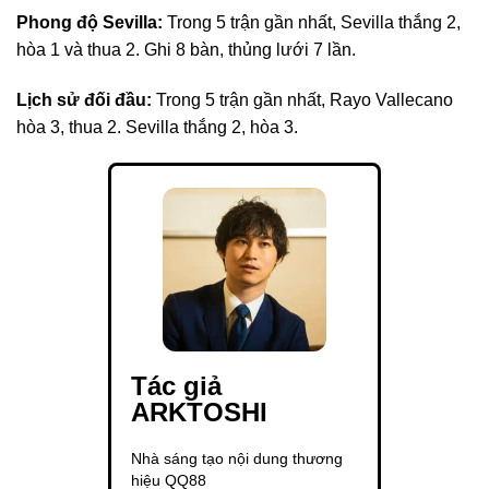
Phong độ Sevilla:
Trong 5 trận gần nhất, Sevilla thắng 2,
hòa 1 và thua 2. Ghi 8 bàn, thủng lưới 7 lần.
Lịch sử đối đầu:
Trong 5 trận gần nhất, Rayo Vallecano
hòa 3, thua 2. Sevilla thắng 2, hòa 3.
Tác giả
ARKTOSHI
Nhà sáng tạo nội dung thương
hiệu QQ88