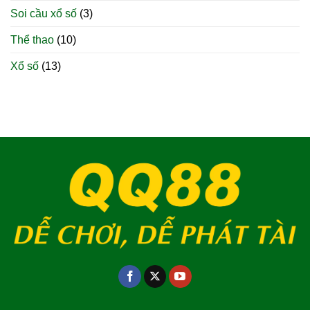
Soi cầu xổ số
(3)
Thể thao
(10)
Xổ số
(13)