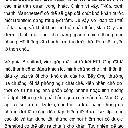
các mặt trận quan trọng khác. Chính vì vậy, “Nửa xanh
thành Manchester” có thể sẽ gặp đôi chút khó khăn trước
một Brentford đang rất quyết tâm. Dù vậy, với dàn cầu thủ
trẻ tài năng và khát khao thể hiện bản thân, Man City vẫn
được đánh giá cao khả năng giành chiến thắng nhẹ
nhàng. Hệ thống vận hành trơn tru dưới thời Pep sẽ là yếu
tố then chốt.
Về phía Brentford, việc góp mặt tại tứ kết EFL Cup đã là
một thành công đáng khích lệ, minh chứng cho tinh thần thi
đấu kỷ luật và lối chơi khó chịu của họ. “Bầy Ong” thường
ưa chuộng lối đá phòng ngự chặt chẽ, kiên nhẫn chờ đợi
thời cơ từ những pha phản công nhanh hoặc tình huống
cố định. Nhưng khi phải hành quân đến sân của Man City,
áp lực sẽ là cực kỳ lớn, đặc biệt là khả năng chống đỡ
những đợt tấn công dồn dập. Nếu giữ được sự tập trung
cao độ và tận dụng tốt những cơ hội hiếm hoi có được,
Brentford có thể gây ra chút ít khó khăn. Tuy nhiên, để tạo