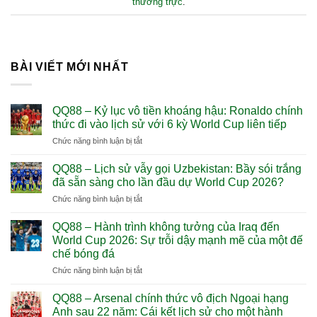
thường trực
.
BÀI VIẾT MỚI NHẤT
QQ88 – Kỷ lục vô tiền khoáng hậu: Ronaldo chính
thức đi vào lịch sử với 6 kỳ World Cup liên tiếp
ở
Chức năng bình luận bị tắt
QQ88
–
QQ88 – Lịch sử vẫy gọi Uzbekistan: Bầy sói trắng
Kỷ
đã sẵn sàng cho lần đầu dự World Cup 2026?
lục
ở
Chức năng bình luận bị tắt
vô
QQ88
tiền
–
khoáng
QQ88 – Hành trình không tưởng của Iraq đến
Lịch
hậu:
World Cup 2026: Sự trỗi dậy mạnh mẽ của một đế
sử
Ronaldo
chế bóng đá
vẫy
chính
ở
Chức năng bình luận bị tắt
gọi
thức
QQ88
Uzbekistan:
đi
–
Bầy
QQ88 – Arsenal chính thức vô địch Ngoại hạng
vào
Hành
sói
lịch
Anh sau 22 năm: Cái kết lịch sử cho một hành