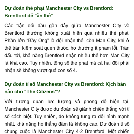
Dự đoán thẻ phạt Manchester City vs Brentford:
Brentford dễ “ăn thẻ”
Các trận đối đầu gần đây giữa Manchester City và
Brentford thường không xuất hiện quá nhiều thẻ phạt.
Phần lớn “Bầy Ong” là đội nhận thẻ, còn Man City, khi ở
thế trận kiểm soát quen thuộc, họ thường ít phạm lỗi. Trận
đấu tới, khả năng Brentford nhận nhiều thẻ hơn Man City
là khá cao. Tuy nhiên, tổng số thẻ phạt mà cả hai đội phải
nhận sẽ không vượt quá con số 4.
Dự đoán tỉ số Manchester City vs Brentford: Kịch bản
nào cho “The Citizens”?
Với tương quan lực lượng và phong độ hiện tại,
Manchester City được dự đoán sẽ giành chiến thắng với tỉ
số cách biệt. Tuy nhiên, do không tung ra đội hình mạnh
nhất, khả năng họ thắng đậm là không cao. Dự đoán tỉ số
chung cuộc là Manchester City 4-2 Brentford. Một chiến