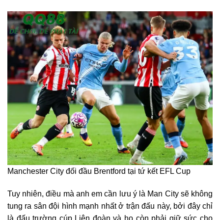
Manchester City đối đầu Brentford tại tứ kết EFL Cup
Tuy nhiên, điều mà anh em cần lưu ý là Man City sẽ không
tung ra sân đội hình mạnh nhất ở trận đấu này, bởi đây chỉ
là đấu trường cúp Liên đoàn và họ còn phải giữ sức cho