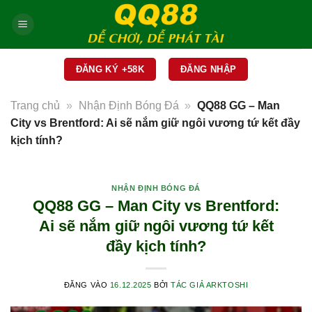
Bỏ
qua
nội
dung
ĐĂNG KÝ +58K
ĐĂNG NHẬP
Trang chủ
»
Nhận Định Bóng Đá
»
QQ88 GG – Man
City vs Brentford: Ai sẽ nắm giữ ngôi vương tứ kết đầy
kịch tính?
NHẬN ĐỊNH BÓNG ĐÁ
QQ88 GG – Man City vs Brentford:
Ai sẽ nắm giữ ngôi vương tứ kết
đầy kịch tính?
ĐĂNG VÀO
16.12.2025
BỞI
TÁC GIẢ ARKTOSHI