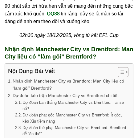
90 phút sắp tới hứa hẹn vẫn sẽ mang đến những cung bậc
cảm xúc khó quên.
QQ88
tin rằng, đây sẽ là màn so tài
đáng để anh em theo dõi và xuống kèo.
02h30 ngày 18/12/2025, vòng tứ kết EFL Cup
Nhận định Manchester City vs Brentford: Man
City liệu có “làm gỏi” Brentford?
Nội Dung Bài Viết
Nhận định Manchester City vs Brentford: Man City liệu có
“làm gỏi” Brentford?
Dự đoán kèo trận Manchester City vs Brentford chi tiết
Dự đoán bàn thắng Manchester City vs Brentford: Tài sẽ
nổ?
Dự đoán phạt góc Manchester City vs Brentford: Ít góc,
kèo Xỉu tiềm năng
Dự đoán thẻ phạt Manchester City vs Brentford: Brentford
dễ “ăn thẻ”