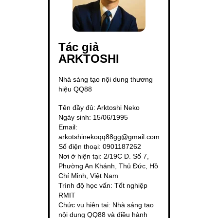
Tác giả
ARKTOSHI
Nhà sáng tạo nội dung thương
hiệu QQ88
Tên đầy đủ: Arktoshi Neko
Ngày sinh: 15/06/1995
Email:
arkotshinekoqq88gg@gmail.com
Số điện thoại: 0901187262
Nơi ở hiện tại: 2/19C Đ. Số 7,
Phường An Khánh, Thủ Đức, Hồ
Chí Minh, Việt Nam
Trình độ học vấn: Tốt nghiệp
RMIT
Chức vụ hiện tại: Nhà sáng tạo
nội dung QQ88 và điều hành