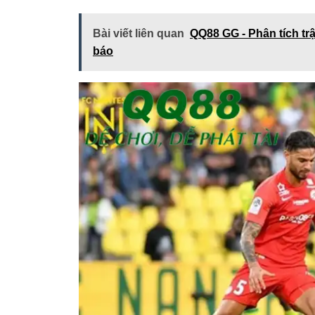
Bài viết liên quan
QQ88 GG - Phân tích tr
báo