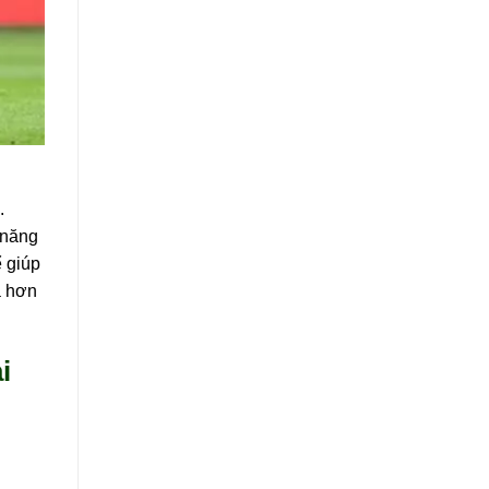
.
 năng
ể giúp
a hơn
i