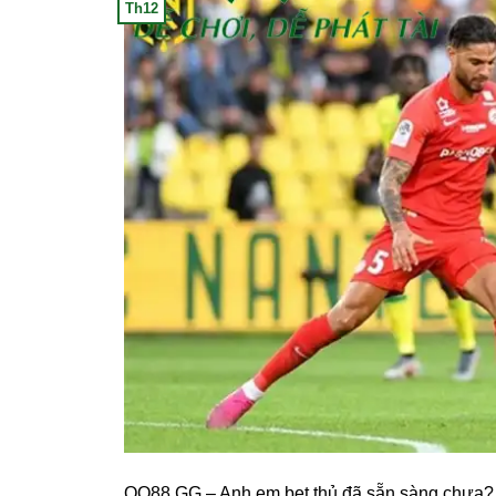
Th12
QQ88 GG – Anh em bet thủ đã sẵn sàng chưa? T