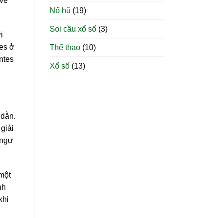
 về
Nổ hũ
(19)
Soi cầu xổ số
(3)
i
tes ở
Thể thao
(10)
ntes
Xổ số
(13)
 dẫn.
giải
 ngự
một
nh
khi