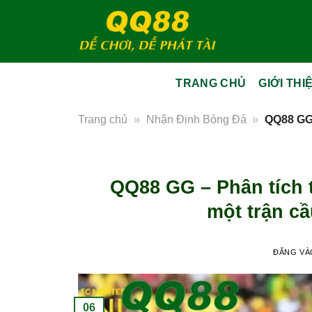
Bỏ
qua
nội
dung
TRANG CHỦ
GIỚI THI
Trang chủ
»
Nhận Định Bóng Đá
»
QQ88 GG 
QQ88 GG – Phân tích 
một trận c
ĐĂNG V
06