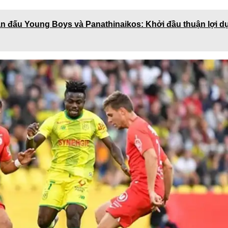
ận đấu Young Boys và Panathinaikos: Khởi đầu thuận lợi d