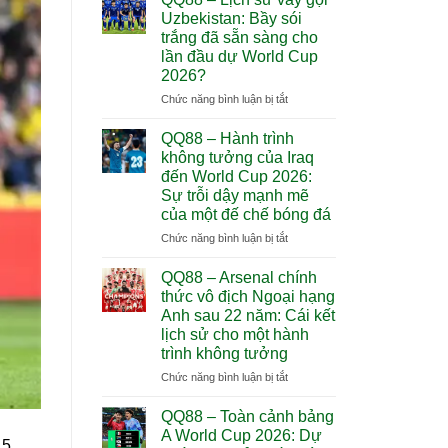
Kỷ
Uzbekistan: Bầy sói
lục
trắng đã sẵn sàng cho
vô
lần đầu dự World Cup
tiền
2026?
khoáng
hậu:
ở
Chức năng bình luận bị tắt
Ronaldo
QQ88
chính
–
QQ88 – Hành trình
thức
Lịch
không tưởng của Iraq
đi
sử
đến World Cup 2026:
vào
vẫy
Sự trỗi dậy mạnh mẽ
lịch
gọi
của một đế chế bóng đá
sử
Uzbekistan:
với
Bầy
ở
Chức năng bình luận bị tắt
6
sói
QQ88
kỳ
trắng
–
QQ88 – Arsenal chính
World
đã
Hành
thức vô địch Ngoại hạng
Cup
sẵn
trình
Anh sau 22 năm: Cái kết
liên
sàng
không
lịch sử cho một hành
tiếp
cho
tưởng
trình không tưởng
lần
của
đầu
Iraq
ở
Chức năng bình luận bị tắt
dự
đến
QQ88
World
World
–
QQ88 – Toàn cảnh bảng
Cup
Cup
Arsenal
A World Cup 2026: Dự
2026?
2026:
15
chính