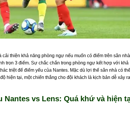
và cải thiện khả năng phòng ngự nếu muốn có điểm trên sân nhà
giành trọn 3 điểm. Sự chắc chắn trong phòng ngự kết hợp với khả
hác triệt để điểm yếu của Nantes. Mặc dù lợi thế sân nhà có th
 hiện tại, một chiến thắng cho đội khách là kịch bản dễ xảy r
u Nantes vs Lens: Quá khứ và hiện tạ