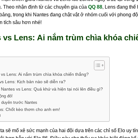
. Theo nhận định từ các chuyên gia của
QQ 88
, Lens đang thể 
bảng, trong khi Nantes đang chật vật ở nhóm cuối với phong độ 
n tích sâu hơn nhé!
 vs Lens: Ai nắm trùm chìa khóa chi
vs Lens: Ai nắm trùm chìa khóa chiến thắng?
vs Lens: Kịch bản nào sẽ diễn ra?
 Nantes vs Lens: Quá khứ và hiện tại nói lên điều gì?
ộng đỏ!
ó duyên trước Nantes
ns: Chốt kèo thơm cho anh em!
I
a sẽ mổ xẻ sức mạnh của hai đội dựa trên các chỉ số Elo uy tín