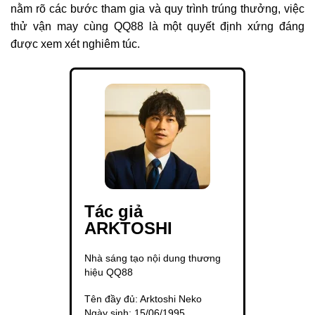
nằm rõ các bước tham gia và quy trình trúng thưởng, việc
thử vận may cùng QQ88 là một quyết định xứng đáng
được xem xét nghiêm túc.
Tác giả
ARKTOSHI
Nhà sáng tạo nội dung thương
hiệu QQ88
Tên đầy đủ: Arktoshi Neko
Ngày sinh: 15/06/1995