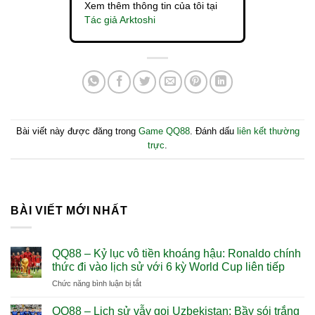
Xem thêm thông tin của tôi tại
Tác giả Arktoshi
Bài viết này được đăng trong
Game QQ88
. Đánh dấu
liên kết thường
trực
.
BÀI VIẾT MỚI NHẤT
QQ88 – Kỷ lục vô tiền khoáng hậu: Ronaldo chính
thức đi vào lịch sử với 6 kỳ World Cup liên tiếp
ở
Chức năng bình luận bị tắt
QQ88
–
QQ88 – Lịch sử vẫy gọi Uzbekistan: Bầy sói trắng