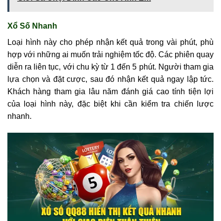
Xổ Số Nhanh
Loại hình này cho phép nhận kết quả trong vài phút, phù
hợp với những ai muốn trải nghiệm tốc độ. Các phiên quay
diễn ra liên tục, với chu kỳ từ 1 đến 5 phút. Người tham gia
lựa chọn và đặt cược, sau đó nhận kết quả ngay lập tức.
Khách hàng tham gia lâu năm đánh giá cao tính tiện lợi
của loại hình này, đặc biệt khi cần kiểm tra chiến lược
nhanh.