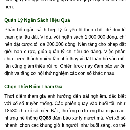
hơn.
Quản Lý Ngân Sách Hiệu Quả
Phân bổ ngân sách hợp lý là yếu tố then chốt để duy trì
tham gia lâu dài. Ví dụ, với ngân sách 1.000.000 đồng, chỉ
nên đặt cược tối đa 200.000 đồng. Nền tảng cho phép đặt
giới hạn cược, giúp quản lý chi tiêu dễ dàng. Việc phân
chia cược thành nhiều lần nhỏ thay vì đặt toàn bộ vào một
lần cũng giảm thiểu rủi ro. Chiến lược này đảm bảo sự ổn
định và tăng cơ hội thử nghiệm các con số khác nhau.
Chọn Thời Điểm Tham Gia
Thời điểm tham gia ảnh hưởng đến trải nghiệm, đặc biệt
với xổ số truyền thống. Các phiên quay vào buổi tối, như
18h30 cho xổ số miền Bắc, thường có lượng tham gia cao,
nhưng hệ thống
QQ88
đảm bảo xử lý mượt mà. Với xổ số
nhanh, chọn các khung giờ ít người, như buổi sáng, có thể