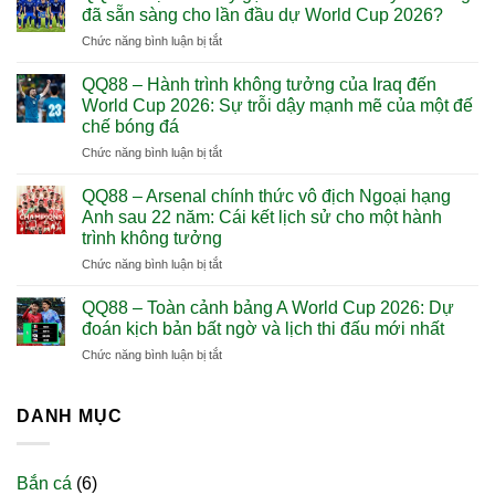
Kỷ
đã sẵn sàng cho lần đầu dự World Cup 2026?
lục
ở
Chức năng bình luận bị tắt
vô
QQ88
tiền
–
khoáng
QQ88 – Hành trình không tưởng của Iraq đến
Lịch
hậu:
World Cup 2026: Sự trỗi dậy mạnh mẽ của một đế
sử
Ronaldo
chế bóng đá
vẫy
chính
ở
Chức năng bình luận bị tắt
gọi
thức
QQ88
Uzbekistan:
đi
–
Bầy
QQ88 – Arsenal chính thức vô địch Ngoại hạng
vào
Hành
sói
lịch
Anh sau 22 năm: Cái kết lịch sử cho một hành
trình
trắng
sử
trình không tưởng
không
đã
với
ở
Chức năng bình luận bị tắt
tưởng
sẵn
6
QQ88
của
sàng
kỳ
–
Iraq
cho
QQ88 – Toàn cảnh bảng A World Cup 2026: Dự
World
Arsenal
đến
lần
Cup
đoán kịch bản bất ngờ và lịch thi đấu mới nhất
chính
World
đầu
liên
ở
Chức năng bình luận bị tắt
thức
Cup
dự
tiếp
QQ88
vô
2026:
World
–
địch
Sự
Cup
Toàn
DANH MỤC
Ngoại
trỗi
2026?
cảnh
hạng
dậy
bảng
Anh
mạnh
A
sau
mẽ
Bắn cá
(6)
World
22
của