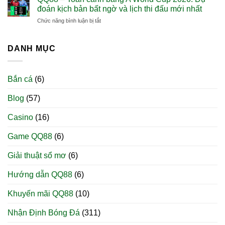
Arsenal
đến
lần
Cup
đoán kịch bản bất ngờ và lịch thi đấu mới nhất
chính
World
đầu
liên
ở
Chức năng bình luận bị tắt
thức
Cup
dự
tiếp
QQ88
vô
2026:
World
–
địch
Sự
Cup
Toàn
DANH MỤC
Ngoại
trỗi
2026?
cảnh
hạng
dậy
bảng
Anh
mạnh
A
sau
mẽ
Bắn cá
(6)
World
22
của
Cup
năm:
một
Blog
(57)
2026:
Cái
đế
Dự
kết
chế
đoán
lịch
Casino
(16)
bóng
kịch
sử
đá
bản
cho
Game QQ88
(6)
bất
một
ngờ
hành
Giải thuật sổ mơ
(6)
và
trình
lịch
không
Hướng dẫn QQ88
(6)
thi
tưởng
đấu
mới
Khuyến mãi QQ88
(10)
nhất
Nhận Định Bóng Đá
(311)