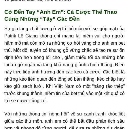
Cờ Đến Tay “Anh Em”: Cá Cược Thể Thao
Cùng Những “Tây” Gác Đền
Sự gia tăng chất lượng ở vị trí thủ môn với sự góp mặt của
Patrik Lê Giang không chỉ mang lại niềm vui cho người
hâm mộ mà còn mở ra những cơ hội vàng cho anh em bet
thủ. Một đội tuyển có khung gỗ vững chắc sẽ tạo ra sự ổn
định lớn hơn trong lối chơi, giảm thiểu tối đa những bàn
thua ngớ ngẩn và tăng khả năng giành chiến thắng. Điều
này trực tiếp ảnh hưởng đến các kèo cá cược, đặc biệt là
những kèo liên quan đến tổng số bàn thắng, kèo chấp hay
kèo giữ sạch lưới. Khi Việt Nam có một “hàng rào thép”
trước khung thành, niềm tin của bet thủ vào một kết quả có
lợi sẽ được củng cố.
Với những thông tin “nóng hổi” về sự cạnh tranh khốc liệt
giữa các thủ môn, anh em có thể bắt đầu phân tích sâu
hơn về phong độ từng người, để đưa ra những dự đoán