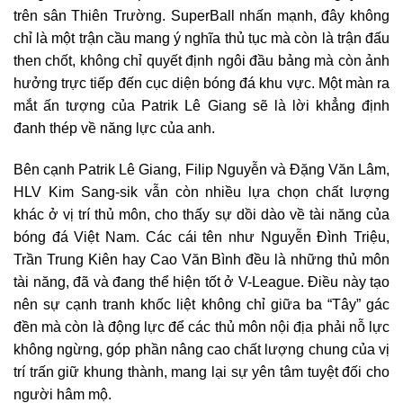
trên sân Thiên Trường. SuperBall nhấn mạnh, đây không
chỉ là một trận cầu mang ý nghĩa thủ tục mà còn là trận đấu
then chốt, không chỉ quyết định ngôi đầu bảng mà còn ảnh
hưởng trực tiếp đến cục diện bóng đá khu vực. Một màn ra
mắt ấn tượng của Patrik Lê Giang sẽ là lời khẳng định
đanh thép về năng lực của anh.
Bên cạnh Patrik Lê Giang, Filip Nguyễn và Đặng Văn Lâm,
HLV Kim Sang-sik vẫn còn nhiều lựa chọn chất lượng
khác ở vị trí thủ môn, cho thấy sự dồi dào về tài năng của
bóng đá Việt Nam. Các cái tên như Nguyễn Đình Triệu,
Trần Trung Kiên hay Cao Văn Bình đều là những thủ môn
tài năng, đã và đang thể hiện tốt ở V-League. Điều này tạo
nên sự cạnh tranh khốc liệt không chỉ giữa ba “Tây” gác
đền mà còn là động lực để các thủ môn nội địa phải nỗ lực
không ngừng, góp phần nâng cao chất lượng chung của vị
trí trấn giữ khung thành, mang lại sự yên tâm tuyệt đối cho
người hâm mộ.