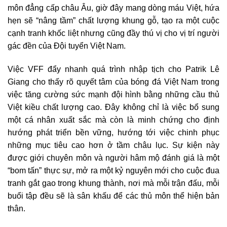
môn đẳng cấp châu Âu, giờ đây mang dòng máu Việt, hứa
hẹn sẽ “nâng tầm” chất lượng khung gỗ, tạo ra một cuộc
cạnh tranh khốc liệt nhưng cũng đầy thú vị cho vị trí người
gác đền của Đội tuyển Việt Nam.
Việc VFF đẩy nhanh quá trình nhập tịch cho Patrik Lê
Giang cho thấy rõ quyết tâm của bóng đá Việt Nam trong
việc tăng cường sức mạnh đội hình bằng những cầu thủ
Việt kiều chất lượng cao. Đây không chỉ là việc bổ sung
một cá nhân xuất sắc mà còn là minh chứng cho định
hướng phát triển bền vững, hướng tới việc chinh phục
những mục tiêu cao hơn ở tầm châu lục. Sự kiện này
được giới chuyên môn và người hâm mộ đánh giá là một
“bom tấn” thực sự, mở ra một kỷ nguyên mới cho cuộc đua
tranh gắt gao trong khung thành, nơi mà mỗi trận đấu, mỗi
buổi tập đều sẽ là sân khấu để các thủ môn thể hiện bản
thân.