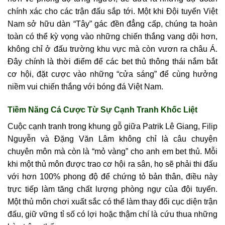
chính xác cho các trận đấu sắp tới. Một khi Đội tuyển Việt
Nam sở hữu dàn “Tây” gác đền đẳng cấp, chúng ta hoàn
toàn có thể kỳ vọng vào những chiến thắng vang dội hơn,
không chỉ ở đấu trường khu vực mà còn vươn ra châu Á.
Đây chính là thời điểm để các bet thủ thông thái nắm bắt
cơ hội, đặt cược vào những “cửa sáng” để cùng hưởng
niềm vui chiến thắng với bóng đá Việt Nam.
Tiềm Năng Cá Cược Từ Sự Cạnh Tranh Khốc Liệt
Cuộc cạnh tranh trong khung gỗ giữa Patrik Lê Giang, Filip
Nguyễn và Đặng Văn Lâm không chỉ là câu chuyện
chuyên môn mà còn là “mỏ vàng” cho anh em bet thủ. Mỗi
khi một thủ môn được trao cơ hội ra sân, họ sẽ phải thi đấu
với hơn 100% phong độ để chứng tỏ bản thân, điều này
trực tiếp làm tăng chất lượng phòng ngự của đội tuyển.
Một thủ môn chơi xuất sắc có thể làm thay đổi cục diện trận
đấu, giữ vững tỉ số có lợi hoặc thậm chí là cứu thua những