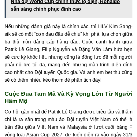
Nha dự World Cup chính thức lộ diện, Ronaldo
sẵn sàng chinh phục đỉnh cao
Nếu những đánh giá này là chính xác, thì HLV Kim Sang-
sik sẽ có một “cơn đau đầu dễ chịu” khi phải lựa chọn giữa
ba thủ môn đẳng cấp hàng đầu. Cuộc cạnh tranh giữa
Patrik Lê Giang, Filip Nguyễn và Đặng Văn Lâm hứa hẹn
sẽ cực kỳ khốc liệt, nhưng cũng là động lực để mỗi người
phải nỗ lực tối đa, mang đến những màn trình diễn đỉnh
cao nhất cho Đội tuyển Quốc gia. Và anh em bet thủ cũng
sẽ có thêm nhiều kèo thơm để phân tích đấy!
Cuộc Đua Tam Mã Và Kỳ Vọng Lớn Từ Người
Hâm Mộ
Cơ hội gần nhất để Patrik Lê Giang được triệu tập và thậm
chí là ra sân trong màu áo Đội tuyển Việt Nam có thể là
trận đấu giữa Việt Nam và Malaysia ở lượt cuối bảng F
vòng loại Asian Cup 2027, dự kiến diễn ra vào ngày 31/3