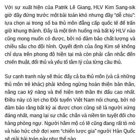
Với sự xuất hiện của Patrik Lê Giang, HLV Kim Sang-sik
giờ đây đứng trước một bài toán khó nhưng đầy “dễ chịu”:
lựa chọn ai trong số ba thủ môn đẳng cấp quốc tế để trấn
giữ khung thành. Đây là một tình huống mà bất kỳ HLV nào
cũng mong muốn có được, bởi nó đảm bảo chất lượng và
chiều sâu cho đội hình. Quyết định của ông Kim sẽ không
chỉ dựa trên phong độ hiện tại mà còn phải cân nhắc đến
chiến thuật, đối thủ và yếu tố tâm lý của từng cầu thủ.
Sự cạnh tranh này sẽ thúc đẩy cả ba thủ môn (và cả những
thủ môn trẻ khác) phải không ngừng hoàn thiện bản thân,
nâng cao kỹ năng và thể hiện tinh thần thi đấu cao nhất.
Điều này có lợi cho Đội tuyển Việt Nam nói chung, bởi nó
đảm bảo rằng bất kỳ ai được chọn cũng sẽ là người xứng
đáng nhất, mang lại sự chắc chắn và niềm tin tuyệt đối cho
hàng phòng ngự. Người hâm mộ có lẽ cũng đang rất tò mò
và háo hức chờ đợi xem “chiến lược gia” người Hàn Quốc
sẽ giải bài toán này như thế nào.