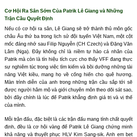
Cơ Hội Ra Sân Sớm Của Patrik Lê Giang và Những
Trận Cầu Quyết Định
Nếu có cơ hội ra sân, Lê Giang sẽ trở thành thủ môn gốc
châu Âu thứ ba trong lịch sử đội tuyển Việt Nam, một cột
mốc đáng nhớ sau Filip Nguyễn (CH Czech) và Đặng Văn
Lâm (Nga). Đây không chỉ là niềm tự hào cá nhân của
Patrik mà còn là tín hiệu tích cực cho thấy VFF đang thực
sự nghiêm túc trong việc tìm kiếm và bồi dưỡng những tài
năng Việt kiều, mang họ về cống hiến cho quê hương.
Màn trình diễn của anh trong những trận cầu sắp tới sẽ
được người hâm mộ và giới chuyên môn theo dõi sát sao,
bởi đây chính là lúc để Patrik khẳng định giá trị và vị thế
của mình.
Mỗi trận đấu, đặc biệt là các trận đấu mang tính chất quyết
định, đều là cơ hội vàng để Patrik Lê Giang chứng minh
khả năng và thuyết phục HLV Kim Sang-sik. Anh em bet