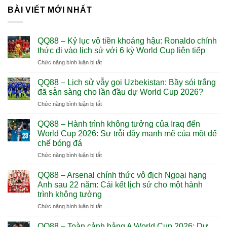
BÀI VIẾT MỚI NHẤT
QQ88 – Kỷ lục vô tiền khoáng hậu: Ronaldo chính
thức đi vào lịch sử với 6 kỳ World Cup liên tiếp
ở
Chức năng bình luận bị tắt
QQ88
–
QQ88 – Lịch sử vẫy gọi Uzbekistan: Bầy sói trắng
Kỷ
đã sẵn sàng cho lần đầu dự World Cup 2026?
lục
ở
Chức năng bình luận bị tắt
vô
QQ88
tiền
–
khoáng
QQ88 – Hành trình không tưởng của Iraq đến
Lịch
hậu:
World Cup 2026: Sự trỗi dậy mạnh mẽ của một đế
sử
Ronaldo
chế bóng đá
vẫy
chính
ở
Chức năng bình luận bị tắt
gọi
thức
QQ88
Uzbekistan:
đi
–
Bầy
QQ88 – Arsenal chính thức vô địch Ngoại hạng
vào
Hành
sói
lịch
Anh sau 22 năm: Cái kết lịch sử cho một hành
trình
trắng
sử
trình không tưởng
không
đã
với
ở
Chức năng bình luận bị tắt
tưởng
sẵn
6
QQ88
của
sàng
kỳ
–
Iraq
cho
QQ88 – Toàn cảnh bảng A World Cup 2026: Dự
World