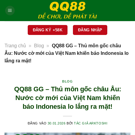
Bỏ
qua
nội
dung
ĐĂNG KÝ +58K
ĐĂNG NHẬP
Trang chủ
»
Blog
»
QQ88 GG – Thủ môn gốc châu
Âu: Nước cờ mới của Việt Nam khiến báo Indonesia lo
lắng ra mặt!
BLOG
QQ88 GG – Thủ môn gốc châu Âu:
Nước cờ mới của Việt Nam khiến
báo Indonesia lo lắng ra mặt!
ĐĂNG VÀO
30.01.2026
BỞI
TÁC GIẢ ARKTOSHI