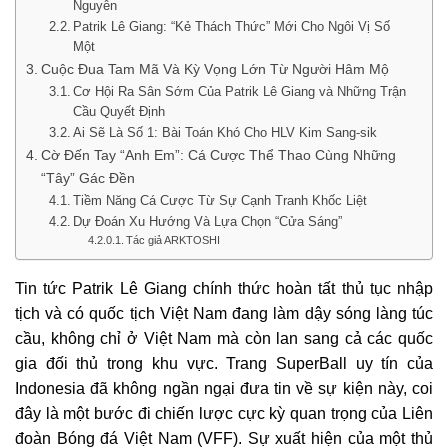
Nguyễn
Patrik Lê Giang: “Kẻ Thách Thức” Mới Cho Ngôi Vị Số
Một
Cuộc Đua Tam Mã Và Kỳ Vọng Lớn Từ Người Hâm Mộ
Cơ Hội Ra Sân Sớm Của Patrik Lê Giang và Những Trận
Cầu Quyết Định
Ai Sẽ Là Số 1: Bài Toán Khó Cho HLV Kim Sang-sik
Cờ Đến Tay “Anh Em”: Cá Cược Thể Thao Cùng Những
“Tây” Gác Đền
Tiềm Năng Cá Cược Từ Sự Cạnh Tranh Khốc Liệt
Dự Đoán Xu Hướng Và Lựa Chọn “Cửa Sáng”
Tác giả ARKTOSHI
Tin tức Patrik Lê Giang chính thức hoàn tất thủ tục nhập
tịch và có quốc tịch Việt Nam đang làm dậy sóng làng túc
cầu, không chỉ ở Việt Nam mà còn lan sang cả các quốc
gia đối thủ trong khu vực. Trang SuperBall uy tín của
Indonesia đã không ngần ngại đưa tin về sự kiện này, coi
đây là một bước đi chiến lược cực kỳ quan trọng của Liên
đoàn Bóng đá Việt Nam (VFF). Sự xuất hiện của một thủ