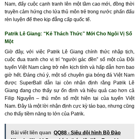
Nam, đẩy cuộc cạnh tranh lên một tầm cao mới, đồng thời
truyền cảm hứng cho lứa thủ môn trẻ trong nước phấn đấu
rèn luyện để theo kịp đẳng cấp quốc tế.
Patrik Lê Giang: “Kẻ Thách Thức” Mới Cho Ngôi Vị Số
Một
Giờ đây, với việc Patrik Lê Giang chính thức nhập tịch,
cuộc đua tranh cho vị trí “người gác đền” số một của Đội
tuyển Việt Nam càng trở nên kịch tính và hấp dẫn hơn bao
giờ hết. Đáng chú ý, một số chuyên gia bóng đá Việt Nam
được SuperBall dẫn lại còn nhận định rằng Patrik Lê
Giang đang cho thấy sự ổn định và hiệu quả cao hơn cả
Filip Nguyễn – thủ môn số một hiện tại của tuyển Việt
Nam. Đây là một lời nhận định cực kỳ táo bạo, nhưng cũng
cho thấy tiềm năng to lớn của Patrik.
Bài viết liên quan
QQ88 - Siêu đội hình Bồ Đào