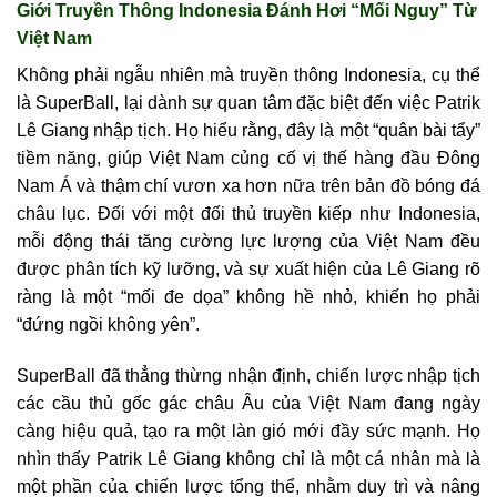
Giới Truyền Thông Indonesia Đánh Hơi “Mối Nguy” Từ
Việt Nam
Không phải ngẫu nhiên mà truyền thông Indonesia, cụ thể
là SuperBall, lại dành sự quan tâm đặc biệt đến việc Patrik
Lê Giang nhập tịch. Họ hiểu rằng, đây là một “quân bài tẩy”
tiềm năng, giúp Việt Nam củng cố vị thế hàng đầu Đông
Nam Á và thậm chí vươn xa hơn nữa trên bản đồ bóng đá
châu lục. Đối với một đối thủ truyền kiếp như Indonesia,
mỗi động thái tăng cường lực lượng của Việt Nam đều
được phân tích kỹ lưỡng, và sự xuất hiện của Lê Giang rõ
ràng là một “mối đe dọa” không hề nhỏ, khiến họ phải
“đứng ngồi không yên”.
SuperBall đã thẳng thừng nhận định, chiến lược nhập tịch
các cầu thủ gốc gác châu Âu của Việt Nam đang ngày
càng hiệu quả, tạo ra một làn gió mới đầy sức mạnh. Họ
nhìn thấy Patrik Lê Giang không chỉ là một cá nhân mà là
một phần của chiến lược tổng thể, nhằm duy trì và nâng