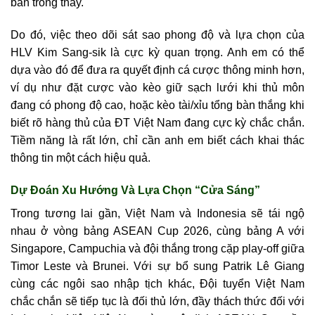
bàn trông thấy.
Do đó, việc theo dõi sát sao phong độ và lựa chọn của
HLV Kim Sang-sik là cực kỳ quan trọng. Anh em có thể
dựa vào đó để đưa ra quyết định cá cược thông minh hơn,
ví dụ như đặt cược vào kèo giữ sạch lưới khi thủ môn
đang có phong độ cao, hoặc kèo tài/xỉu tổng bàn thắng khi
biết rõ hàng thủ của ĐT Việt Nam đang cực kỳ chắc chắn.
Tiềm năng là rất lớn, chỉ cần anh em biết cách khai thác
thông tin một cách hiệu quả.
Dự Đoán Xu Hướng Và Lựa Chọn “Cửa Sáng”
Trong tương lai gần, Việt Nam và Indonesia sẽ tái ngộ
nhau ở vòng bảng ASEAN Cup 2026, cùng bảng A với
Singapore, Campuchia và đội thắng trong cặp play-off giữa
Timor Leste và Brunei. Với sự bổ sung Patrik Lê Giang
cùng các ngôi sao nhập tịch khác, Đội tuyển Việt Nam
chắc chắn sẽ tiếp tục là đối thủ lớn, đầy thách thức đối với