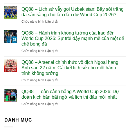
QQ88
–
QQ88 – Lịch sử vẫy gọi Uzbekistan: Bầy sói trắng
Kỷ
đã sẵn sàng cho lần đầu dự World Cup 2026?
lục
ở
Chức năng bình luận bị tắt
vô
QQ88
tiền
–
khoáng
QQ88 – Hành trình không tưởng của Iraq đến
Lịch
hậu:
World Cup 2026: Sự trỗi dậy mạnh mẽ của một đế
sử
Ronaldo
chế bóng đá
vẫy
chính
ở
Chức năng bình luận bị tắt
gọi
thức
QQ88
Uzbekistan:
đi
–
Bầy
QQ88 – Arsenal chính thức vô địch Ngoại hạng
vào
Hành
sói
lịch
Anh sau 22 năm: Cái kết lịch sử cho một hành
trình
trắng
sử
trình không tưởng
không
đã
với
ở
Chức năng bình luận bị tắt
tưởng
sẵn
6
QQ88
của
sàng
kỳ
–
Iraq
cho
QQ88 – Toàn cảnh bảng A World Cup 2026: Dự
World
Arsenal
đến
lần
Cup
đoán kịch bản bất ngờ và lịch thi đấu mới nhất
chính
World
đầu
liên
ở
Chức năng bình luận bị tắt
thức
Cup
dự
tiếp
QQ88
vô
2026:
World
–
địch
Sự
Cup
Toàn
DANH MỤC
Ngoại
trỗi
2026?
cảnh
hạng
dậy
bảng
Anh
mạnh