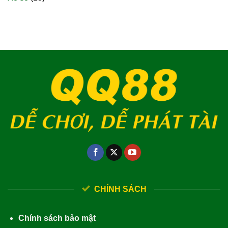
CHÍNH SÁCH
Chính sách bảo mật