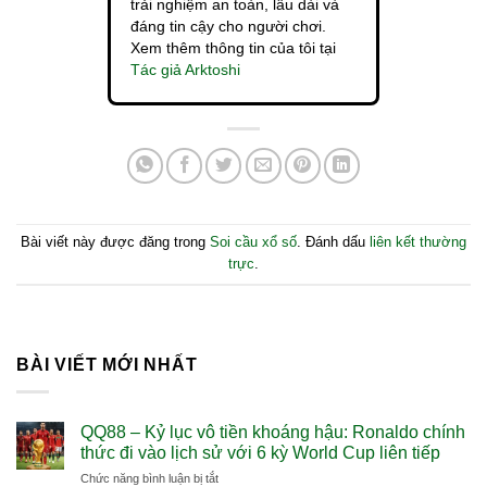
trải nghiệm an toàn, lâu dài và
đáng tin cậy cho người chơi.
Xem thêm thông tin của tôi tại
Tác giả Arktoshi
Bài viết này được đăng trong
Soi cầu xổ số
. Đánh dấu
liên kết thường
trực
.
BÀI VIẾT MỚI NHẤT
QQ88 – Kỷ lục vô tiền khoáng hậu: Ronaldo chính
thức đi vào lịch sử với 6 kỳ World Cup liên tiếp
ở
Chức năng bình luận bị tắt