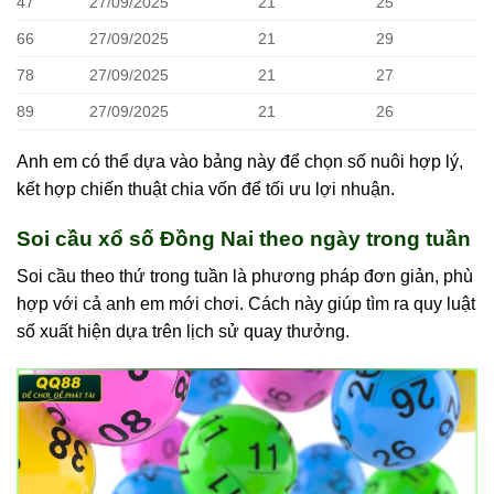
47
27/09/2025
21
25
66
27/09/2025
21
29
78
27/09/2025
21
27
89
27/09/2025
21
26
Anh em có thể dựa vào bảng này để chọn số nuôi hợp lý,
kết hợp chiến thuật chia vốn để tối ưu lợi nhuận.
Soi cầu xổ số Đồng Nai theo ngày trong tuần
Soi cầu theo thứ trong tuần là phương pháp đơn giản, phù
hợp với cả anh em mới chơi. Cách này giúp tìm ra quy luật
số xuất hiện dựa trên lịch sử quay thưởng.