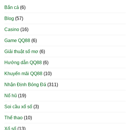
A
sau
mẽ
Bắn cá
(6)
World
22
của
Cup
năm:
một
Blog
(57)
2026:
Cái
đế
Dự
kết
chế
đoán
lịch
Casino
(16)
bóng
kịch
sử
đá
bản
cho
Game QQ88
(6)
bất
một
ngờ
hành
Giải thuật sổ mơ
(6)
và
trình
lịch
không
Hướng dẫn QQ88
(6)
thi
tưởng
đấu
mới
Khuyến mãi QQ88
(10)
nhất
Nhận Định Bóng Đá
(311)
Nổ hũ
(19)
Soi cầu xổ số
(3)
Thể thao
(10)
Xổ số
(13)