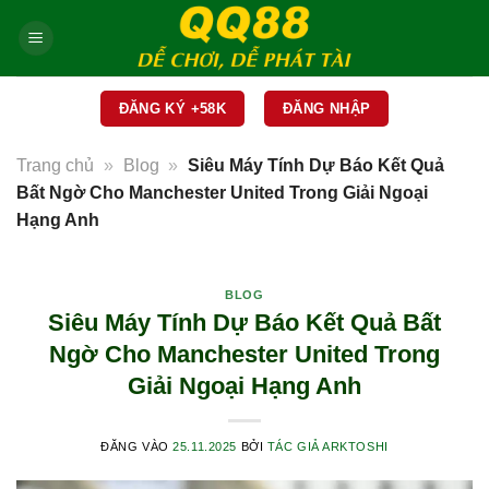
Bỏ
qua
nội
dung
ĐĂNG KÝ +58K
ĐĂNG NHẬP
Trang chủ
»
Blog
»
Siêu Máy Tính Dự Báo Kết Quả
Bất Ngờ Cho Manchester United Trong Giải Ngoại
Hạng Anh
BLOG
Siêu Máy Tính Dự Báo Kết Quả Bất
Ngờ Cho Manchester United Trong
Giải Ngoại Hạng Anh
ĐĂNG VÀO
25.11.2025
BỞI
TÁC GIẢ ARKTOSHI