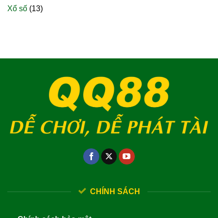
Xổ số
(13)
CHÍNH SÁCH