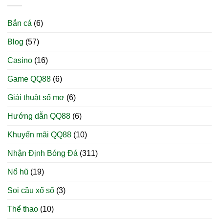
hạng
dậy
bảng
Anh
mạnh
A
sau
mẽ
Bắn cá
(6)
World
22
của
Cup
năm:
một
Blog
(57)
2026:
Cái
đế
Dự
kết
chế
đoán
lịch
Casino
(16)
bóng
kịch
sử
đá
bản
cho
Game QQ88
(6)
bất
một
ngờ
hành
Giải thuật sổ mơ
(6)
và
trình
lịch
không
Hướng dẫn QQ88
(6)
thi
tưởng
đấu
mới
Khuyến mãi QQ88
(10)
nhất
Nhận Định Bóng Đá
(311)
Nổ hũ
(19)
Soi cầu xổ số
(3)
Thể thao
(10)