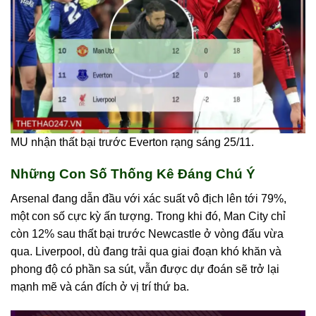
MU nhận thất bại trước Everton rạng sáng 25/11.
Những Con Số Thống Kê Đáng Chú Ý
Arsenal đang dẫn đầu với xác suất vô địch lên tới 79%,
một con số cực kỳ ấn tượng. Trong khi đó, Man City chỉ
còn 12% sau thất bại trước Newcastle ở vòng đấu vừa
qua. Liverpool, dù đang trải qua giai đoạn khó khăn và
phong độ có phần sa sút, vẫn được dự đoán sẽ trở lại
mạnh mẽ và cán đích ở vị trí thứ ba.