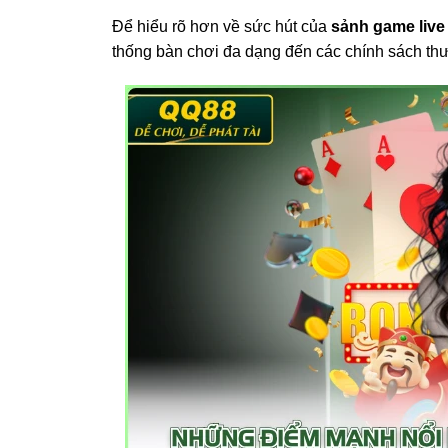
Để hiểu rõ hơn về sức hút của
sảnh game live
thống bàn chơi đa dạng đến các chính sách th