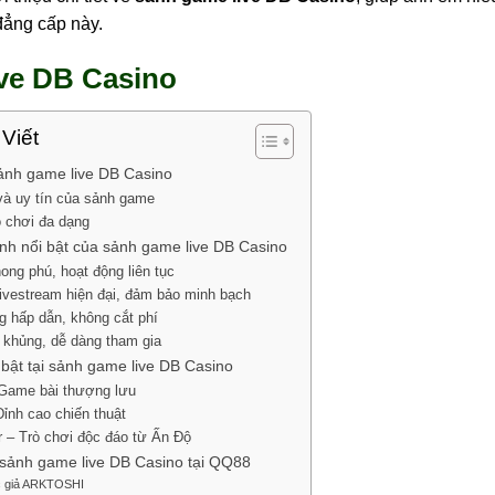
đẳng cấp này.
ve DB Casino
Viết
ảnh game live DB Casino
à uy tín của sảnh game
ò chơi đa dạng
h nổi bật của sảnh game live DB Casino
ong phú, hoạt động liên tục
ivestream hiện đại, đảm bảo minh bạch
g hấp dẫn, không cắt phí
khủng, dễ dàng tham gia
 bật tại sảnh game live DB Casino
 Game bài thượng lưu
ỉnh cao chiến thuật
 – Trò chơi độc đáo từ Ấn Độ
 sảnh game live DB Casino tại QQ88
 giả ARKTOSHI