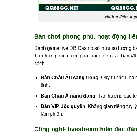
Những điểm mạnh
Bàn chơi phong phú, hoạt động liê
Sảnh game live DB Casino sở hữu số lượng bàn
Từ những bàn cược phổ thông đến các bàn VIP 
sách.
Bàn Châu Âu sang trọng
: Quy tụ các Deal
tính.
Bàn Châu Á năng động
: Tận hưởng các t
Bàn VIP độc quyền
: Không gian riêng tư,
làm phiền.
Công nghệ livestream hiện đại, đ