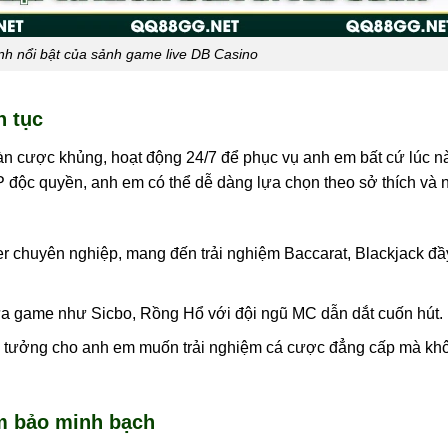
 nổi bật của sảnh game live DB Casino
n tục
 cược khủng, hoạt động 24/7 để phục vụ anh em bất cứ lúc n
độc quyền, anh em có thể dễ dàng lựa chọn theo sở thích và 
er chuyên nghiệp, mang đến trải nghiệm Baccarat, Blackjack đầ
ựa game như Sicbo, Rồng Hổ với đội ngũ MC dẫn dắt cuốn hút.
 lý tưởng cho anh em muốn trải nghiệm cá cược đẳng cấp mà kh
ảm bảo minh bạch