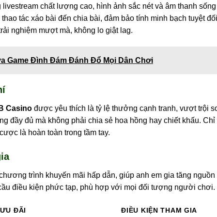
 livestream chất lượng cao, hình ảnh sắc nét và âm thanh sống
thao tác xáo bài đến chia bài, đảm bảo tính minh bạch tuyệt đối
ải nghiệm mượt mà, không lo giật lag.
Tựa Game Đình Đám Đánh Đổ Mọi Dân Chơi
hí
B Casino
được yêu thích là tỷ lệ thưởng cạnh tranh, vượt trội s
ng đầy đủ mà không phải chia sẻ hoa hồng hay chiết khấu. Chỉ
cược là hoàn toàn trong tầm tay.
ia
 chương trình khuyến mãi hấp dẫn, giúp anh em gia tăng nguồn
cầu điều kiện phức tạp, phù hợp với mọi đối tượng người chơi.
 ƯU ĐÃI
ĐIỀU KIỆN THAM GIA