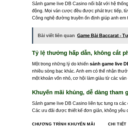
Sảnh game live DB Casino nổi bật với hệ thống
động. Mọi ván cược đều được phát trực tiếp, từ 
Công nghệ đường truyền ổn định giúp anh em tr
Bài viết liên quan
Game Bài Baccarat - 
Tỷ lệ thưởng hấp dẫn, không cắt p
Một trong những lý do khiến
sảnh game live D
nhiều sòng bạc khác. Anh em có thể nhận thưở
một khoản vốn nhỏ, cơ hội làm giàu từ các ván 
Khuyến mãi khủng, dễ dàng tham g
Sảnh game live DB Casino liên tục tung ra các
Các ưu đãi được thiết kế đơn giản, không yêu 
CHƯƠNG TRÌNH KHUYẾN MÃI
CHI TIẾT