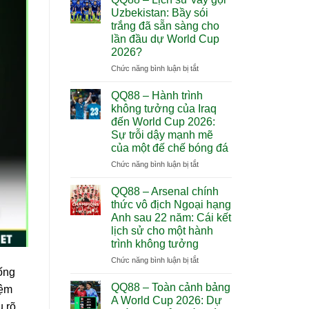
Kỷ
Uzbekistan: Bầy sói
lục
trắng đã sẵn sàng cho
vô
lần đầu dự World Cup
tiền
2026?
khoáng
hậu:
ở
Chức năng bình luận bị tắt
Ronaldo
QQ88
chính
–
QQ88 – Hành trình
thức
Lịch
không tưởng của Iraq
đi
sử
đến World Cup 2026:
vào
vẫy
Sự trỗi dậy mạnh mẽ
lịch
gọi
của một đế chế bóng đá
sử
Uzbekistan:
với
Bầy
ở
Chức năng bình luận bị tắt
6
sói
QQ88
kỳ
trắng
–
QQ88 – Arsenal chính
World
đã
Hành
thức vô địch Ngoại hạng
Cup
sẵn
trình
Anh sau 22 năm: Cái kết
liên
sàng
không
lịch sử cho một hành
tiếp
cho
tưởng
trình không tưởng
lần
của
đầu
Iraq
ở
Chức năng bình luận bị tắt
dự
đến
ống
QQ88
World
World
–
QQ88 – Toàn cảnh bảng
iệm
Cup
Cup
Arsenal
A World Cup 2026: Dự
2026?
2026:
u rõ
chính