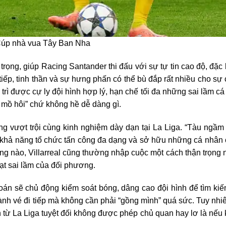
 Cúp nhà vua Tây Ban Nha
rọng, giúp Racing Santander thi đấu với sự tự tin cao độ, đặc b
 tiếp, tinh thần và sự hưng phấn có thể bù đắp rất nhiều cho sự
trì được cự ly đội hình hợp lý, hạn chế tối đa những sai lầm cá
t mồ hôi” chứ không hề dễ dàng gì.
ợng vượt trội cùng kinh nghiệm dày dạn tại La Liga. “Tàu ngầm
c, khả năng tổ chức tấn công đa dạng và sở hữu những cá nhân 
ường nào, Villarreal cũng thường nhập cuộc một cách thận trọng
ạt sai lầm của đối phương.
oán sẽ chủ động kiểm soát bóng, dâng cao đội hình để tìm ki
ành vé đi tiếp mà không cần phải “gồng mình” quá sức. Tuy nhiê
 từ La Liga tuyệt đối không được phép chủ quan hay lơ là nếu