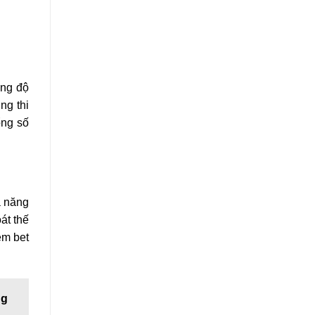
ong độ
ng thi
ổng số
ả năng
át thế
em bet
ng