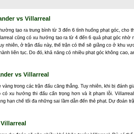
nder vs Villarreal
ường tạo ra trung bình từ 3 đến 6 tình huống phạt góc, cho th
llarreal cũng có xu hướng tạo ra từ 4 đến 6 quả phạt góc nhờ
Tuy nhiên, ở trận đấu này, thế trận có thể sẽ giằng co ở khu vự
thành liên tục. Do đó, khả năng có nhiều phạt góc không cao, 
der vs Villarreal
àng trong các trận đấu căng thẳng. Tuy nhiên, khi bị đánh gi
có xu hướng thi đấu cẩn trọng hơn và ít phạm lỗi. Villarrea
gắng hạn chế tối đa những sai lầm dẫn đến thẻ phạt. Dự đoán tr
Villarreal