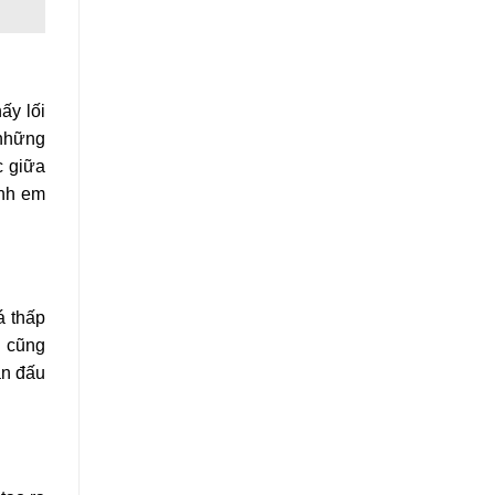
ấy lối
 những
c giữa
anh em
á thấp
l cũng
ận đấu