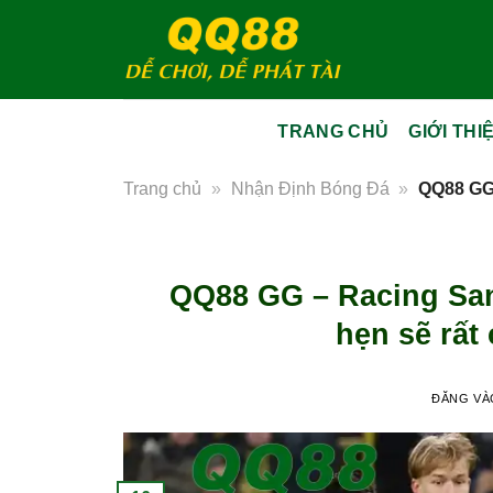
Bỏ
qua
nội
dung
TRANG CHỦ
GIỚI THI
Trang chủ
»
Nhận Định Bóng Đá
»
QQ88 GG 
QQ88 GG – Racing Sant
hẹn sẽ rất
ĐĂNG V