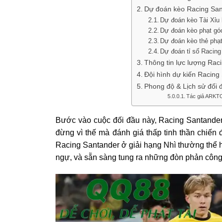
Dự đoán kèo Racing Sant
Dự đoán kèo Tài Xỉu 
Dự đoán kèo phạt góc
Dự đoán kèo thẻ phạt
Dự đoán tỉ số Racing 
Thông tin lực lượng Raci
Đội hình dự kiến Racing 
Phong độ & Lịch sử đối đ
Tác giả ARKT
Bước vào cuộc đối đầu này, Racing Santander r
đừng vì thế mà đánh giá thấp tinh thần chiến 
Racing Santander ở giải hạng Nhì thường thể hi
ngự, và sẵn sàng tung ra những đòn phản công