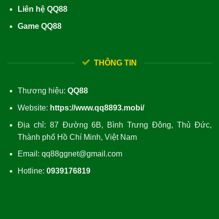
Liên hệ QQ88
Game QQ88
THÔNG TIN
Thương hiệu:
QQ88
Website:
https://www.qq8893.mobi/
Địa chỉ: 87 Đường 6B, Bình Trưng Đông, Thủ Đức,
Thành phố Hồ Chí Minh, Việt Nam
Email: qq88ggnet@gmail.com
Hotline:
0939176819