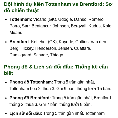
Đội hình dự kiến Tottenham vs Brentford: Sơ
đồ chiến thuật
Tottenham:
Vicario (GK), Udogie, Danso, Romero,
Porro, Sarr, Bentancur, Johnson, Bergvall, Kudus, Kolo
Muani.
Brentford:
Kelleher (GK), Kayode, Collins, Van den
Berg, Hickey, Henderson, Jensen, Ouattara,
Damsgaard, Schade, Thiago.
Phong độ & Lịch sử đối đầu: Thống kê cần
biết
Phong độ Tottenham:
Trong 5 trận gần nhất,
Tottenham hoà 2, thua 3. Ghi 9 bàn, thủng lưới 15 bàn.
Phong độ Brentford:
Trong 5 trận gần nhất, Brentford
thắng 2, thua 3. Ghi 7 bàn, thủng lưới 8 bàn.
Lịch sử đối đầu:
Trong 5 trận gần nhất, Tottenham