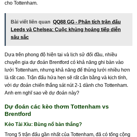
cho Tottenham.
Bài viết liên quan
QQ88 GG - Phân tích trận đấu
Leeds và Chelsea: Cuộc khủng hoảng tiếp diễn
sâu sắc
Dựa trên phong độ hiện tại và lịch sử đối đầu, nhiều
chuyên gia dự đoán Brentford có khả năng ghi bàn vào
lưới Tottenham, nhưng khả năng để thủng lưới nhiều hơn
là rất cao. Trận đấu hứa hẹn sẽ rất cân bằng và kịch tính,
với dự đoán chiến thắng sát nút 2-1 dành cho Tottenham.
Anh em nghĩ sao về dự đoán này?
Dự đoán các kèo thơm Tottenham vs
Brentford
Kèo Tài Xỉu: Bùng nổ bàn thắng?
Trong 5 trận đấu gần nhất của Tottenham, đã có tổng cộng