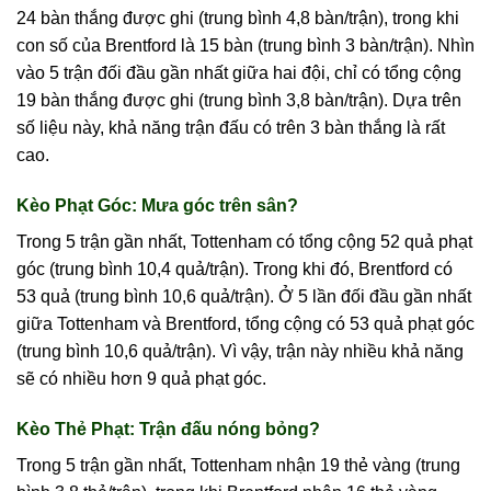
24 bàn thắng được ghi (trung bình 4,8 bàn/trận), trong khi
con số của Brentford là 15 bàn (trung bình 3 bàn/trận). Nhìn
vào 5 trận đối đầu gần nhất giữa hai đội, chỉ có tổng cộng
19 bàn thắng được ghi (trung bình 3,8 bàn/trận). Dựa trên
số liệu này, khả năng trận đấu có trên 3 bàn thắng là rất
cao.
Kèo Phạt Góc: Mưa góc trên sân?
Trong 5 trận gần nhất, Tottenham có tổng cộng 52 quả phạt
góc (trung bình 10,4 quả/trận). Trong khi đó, Brentford có
53 quả (trung bình 10,6 quả/trận). Ở 5 lần đối đầu gần nhất
giữa Tottenham và Brentford, tổng cộng có 53 quả phạt góc
(trung bình 10,6 quả/trận). Vì vậy, trận này nhiều khả năng
sẽ có nhiều hơn 9 quả phạt góc.
Kèo Thẻ Phạt: Trận đấu nóng bỏng?
Trong 5 trận gần nhất, Tottenham nhận 19 thẻ vàng (trung