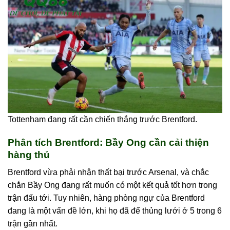
Tottenham đang rất cần chiến thắng trước Brentford.
Phân tích Brentford: Bầy Ong cần cải thiện
hàng thủ
Brentford vừa phải nhận thất bại trước Arsenal, và chắc
chắn Bầy Ong đang rất muốn có một kết quả tốt hơn trong
trận đấu tới. Tuy nhiên, hàng phòng ngự của Brentford
đang là một vấn đề lớn, khi họ đã để thủng lưới ở 5 trong 6
trận gần nhất.