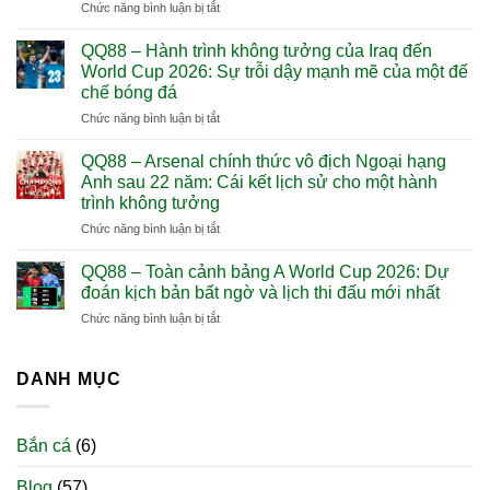
ở
Chức năng bình luận bị tắt
vô
QQ88
tiền
–
khoáng
QQ88 – Hành trình không tưởng của Iraq đến
Lịch
hậu:
World Cup 2026: Sự trỗi dậy mạnh mẽ của một đế
sử
Ronaldo
chế bóng đá
vẫy
chính
ở
Chức năng bình luận bị tắt
gọi
thức
QQ88
Uzbekistan:
đi
–
Bầy
QQ88 – Arsenal chính thức vô địch Ngoại hạng
vào
Hành
sói
lịch
Anh sau 22 năm: Cái kết lịch sử cho một hành
trình
trắng
sử
trình không tưởng
không
đã
với
ở
Chức năng bình luận bị tắt
tưởng
sẵn
6
QQ88
của
sàng
kỳ
–
Iraq
cho
QQ88 – Toàn cảnh bảng A World Cup 2026: Dự
World
Arsenal
đến
lần
Cup
đoán kịch bản bất ngờ và lịch thi đấu mới nhất
chính
World
đầu
liên
ở
Chức năng bình luận bị tắt
thức
Cup
dự
tiếp
QQ88
vô
2026:
World
–
địch
Sự
Cup
Toàn
DANH MỤC
Ngoại
trỗi
2026?
cảnh
hạng
dậy
bảng
Anh
mạnh
A
sau
mẽ
Bắn cá
(6)
World
22
của
Cup
năm:
một
Blog
(57)
2026:
Cái
đế