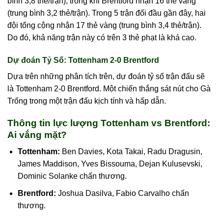
bình 3,8 thẻ/trận), trong khi Brentford nhận 16 thẻ vàng
(trung bình 3,2 thẻ/trận). Trong 5 trận đối đầu gần đây, hai
đội tổng cộng nhận 17 thẻ vàng (trung bình 3,4 thẻ/trận).
Do đó, khả năng trận này có trên 3 thẻ phạt là khá cao.
Dự đoán Tỷ Số: Tottenham 2-0 Brentford
Dựa trên những phân tích trên, dự đoán tỷ số trận đấu sẽ
là Tottenham 2-0 Brentford. Một chiến thắng sát nút cho Gà
Trống trong một trận đấu kịch tính và hấp dẫn.
Thông tin lực lượng Tottenham vs Brentford:
Ai vắng mặt?
Tottenham:
Ben Davies, Kota Takai, Radu Dragusin,
James Maddison, Yves Bissouma, Dejan Kulusevski,
Dominic Solanke chấn thương.
Brentford:
Joshua Dasilva, Fabio Carvalho chấn
thương.