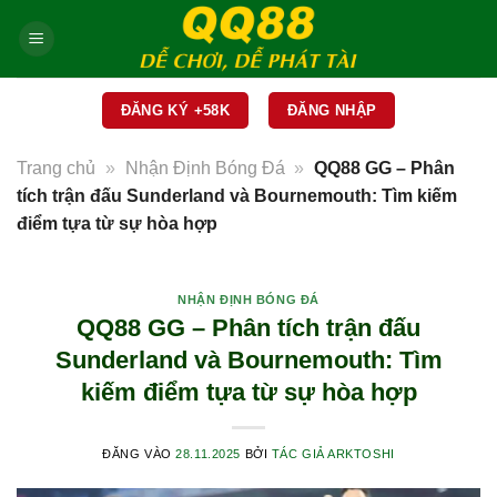
Bỏ
qua
nội
dung
ĐĂNG KÝ +58K
ĐĂNG NHẬP
Trang chủ
»
Nhận Định Bóng Đá
»
QQ88 GG – Phân
tích trận đấu Sunderland và Bournemouth: Tìm kiếm
điểm tựa từ sự hòa hợp
NHẬN ĐỊNH BÓNG ĐÁ
QQ88 GG – Phân tích trận đấu
Sunderland và Bournemouth: Tìm
kiếm điểm tựa từ sự hòa hợp
ĐĂNG VÀO
28.11.2025
BỞI
TÁC GIẢ ARKTOSHI