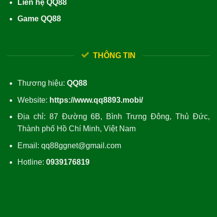
Liên hệ QQ88
Game QQ88
THÔNG TIN
Thương hiệu:
QQ88
Website:
https://www.qq8893.mobi/
Địa chỉ: 87 Đường 6B, Bình Trưng Đông, Thủ Đức,
Thành phố Hồ Chí Minh, Việt Nam
Email: qq88ggnet@gmail.com
Hotline:
0939176819