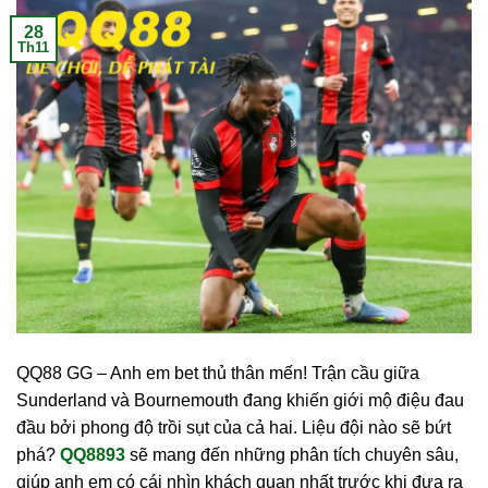
28
Th11
QQ88 GG – Anh em bet thủ thân mến! Trận cầu giữa
Sunderland và Bournemouth đang khiến giới mộ điệu đau
đầu bởi phong độ trồi sụt của cả hai. Liệu đội nào sẽ bứt
phá?
QQ8893
sẽ mang đến những phân tích chuyên sâu,
giúp anh em có cái nhìn khách quan nhất trước khi đưa ra