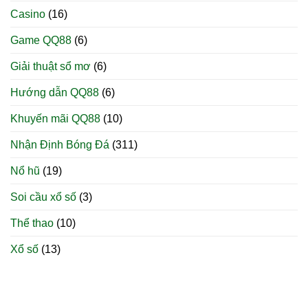
kết
chế
đoán
lịch
Casino
(16)
bóng
kịch
sử
đá
bản
cho
Game QQ88
(6)
bất
một
ngờ
hành
Giải thuật sổ mơ
(6)
và
trình
lịch
không
Hướng dẫn QQ88
(6)
thi
tưởng
đấu
mới
Khuyến mãi QQ88
(10)
nhất
Nhận Định Bóng Đá
(311)
Nổ hũ
(19)
Soi cầu xổ số
(3)
Thể thao
(10)
Xổ số
(13)