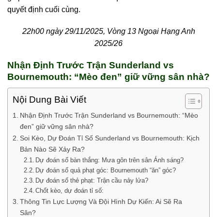
quyết định cuối cùng.
22h00 ngày 29/11/2025, Vòng 13 Ngoại Hạng Anh
2025/26
Nhận Định Trước Trận Sunderland vs
Bournemouth: “Mèo đen” giữ vững sân nhà?
Nội Dung Bài Viết
Nhận Định Trước Trận Sunderland vs Bournemouth: “Mèo
đen” giữ vững sân nhà?
Soi Kèo, Dự Đoán Tỉ Số Sunderland vs Bournemouth: Kịch
Bản Nào Sẽ Xảy Ra?
Dự đoán số bàn thắng: Mưa gôn trên sân Ánh sáng?
Dự đoán số quả phạt góc: Bournemouth “ăn” góc?
Dự đoán số thẻ phạt: Trận cầu nảy lửa?
Chốt kèo, dự đoán tỉ số:
Thông Tin Lực Lượng Và Đội Hình Dự Kiến: Ai Sẽ Ra
Sân?