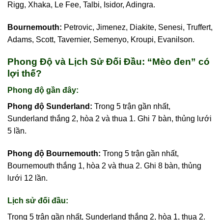
Rigg, Xhaka, Le Fee, Talbi, Isidor, Adingra.
Bournemouth:
Petrovic, Jimenez, Diakite, Senesi, Truffert,
Adams, Scott, Tavernier, Semenyo, Kroupi, Evanilson.
Phong Độ và Lịch Sử Đối Đầu: “Mèo đen” có
lợi thế?
Phong độ gần đây:
Phong độ Sunderland:
Trong 5 trận gần nhất,
Sunderland thắng 2, hòa 2 và thua 1. Ghi 7 bàn, thủng lưới
5 lần.
Phong độ Bournemouth:
Trong 5 trận gần nhất,
Bournemouth thắng 1, hòa 2 và thua 2. Ghi 8 bàn, thủng
lưới 12 lần.
Lịch sử đối đầu:
Trong 5 trận gần nhất, Sunderland thắng 2, hòa 1, thua 2.