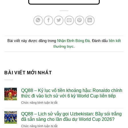
Bài viết này được đăng trong
Nhận Định Bóng Đá
. Đánh dấu
liên kết
thường trực
.
BÀI VIẾT MỚI NHẤT
QQ88 – Kỷ lục vô tiền khoáng hậu: Ronaldo chính
thức đi vào lịch sử với 6 kỳ World Cup liên tiếp
ở
Chức năng bình luận bị tắt
QQ88
–
QQ88 – Lịch sử vẫy gọi Uzbekistan: Bầy sói trắng
Kỷ
đã sẵn sàng cho lần đầu dự World Cup 2026?
lục
ở
Chức năng bình luận bị tắt
vô