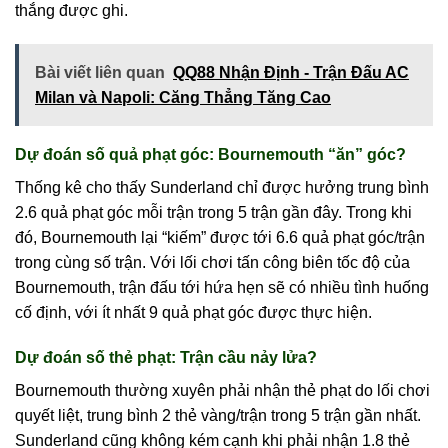
thắng được ghi.
Bài viết liên quan
QQ88 Nhận Định - Trận Đấu AC
Milan và Napoli: Căng Thẳng Tăng Cao
Dự đoán số quả phạt góc: Bournemouth “ăn” góc?
Thống kê cho thấy Sunderland chỉ được hưởng trung bình
2.6 quả phạt góc mỗi trận trong 5 trận gần đây. Trong khi
đó, Bournemouth lại “kiếm” được tới 6.6 quả phạt góc/trận
trong cùng số trận. Với lối chơi tấn công biên tốc độ của
Bournemouth, trận đấu tới hứa hẹn sẽ có nhiều tình huống
cố định, với ít nhất 9 quả phạt góc được thực hiện.
Dự đoán số thẻ phạt: Trận cầu nảy lửa?
Bournemouth thường xuyên phải nhận thẻ phạt do lối chơi
quyết liệt, trung bình 2 thẻ vàng/trận trong 5 trận gần nhất.
Sunderland cũng không kém cạnh khi phải nhận 1.8 thẻ