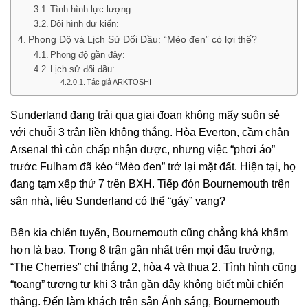
Tình hình lực lượng:
Đội hình dự kiến:
Phong Độ và Lịch Sử Đối Đầu: “Mèo đen” có lợi thế?
Phong độ gần đây:
Lịch sử đối đầu:
Tác giả ARKTOSHI
Sunderland đang trải qua giai đoạn không mấy suôn sẻ
với chuỗi 3 trận liền không thắng. Hòa Everton, cầm chân
Arsenal thì còn chấp nhận được, nhưng việc “phơi áo”
trước Fulham đã kéo “Mèo đen” trở lại mặt đất. Hiện tại, họ
đang tạm xếp thứ 7 trên BXH. Tiếp đón Bournemouth trên
sân nhà, liệu Sunderland có thể “gáy” vang?
Bên kia chiến tuyến, Bournemouth cũng chẳng khá khẩm
hơn là bao. Trong 8 trận gần nhất trên mọi đấu trường,
“The Cherries” chỉ thắng 2, hòa 4 và thua 2. Tình hình cũng
“toang” tương tự khi 3 trận gần đây không biết mùi chiến
thắng. Đến làm khách trên sân Ánh sáng, Bournemouth