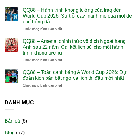
QQ88
tiền
–
khoáng
QQ88 – Hành trình không tưởng của Iraq đến
Lịch
hậu:
World Cup 2026: Sự trỗi dậy mạnh mẽ của một đế
sử
Ronaldo
chế bóng đá
vẫy
chính
ở
Chức năng bình luận bị tắt
gọi
thức
QQ88
Uzbekistan:
đi
–
Bầy
QQ88 – Arsenal chính thức vô địch Ngoại hạng
vào
Hành
sói
lịch
Anh sau 22 năm: Cái kết lịch sử cho một hành
trình
trắng
sử
trình không tưởng
không
đã
với
ở
Chức năng bình luận bị tắt
tưởng
sẵn
6
QQ88
của
sàng
kỳ
–
Iraq
cho
QQ88 – Toàn cảnh bảng A World Cup 2026: Dự
World
Arsenal
đến
lần
Cup
đoán kịch bản bất ngờ và lịch thi đấu mới nhất
chính
World
đầu
liên
ở
Chức năng bình luận bị tắt
thức
Cup
dự
tiếp
QQ88
vô
2026:
World
–
địch
Sự
Cup
Toàn
DANH MỤC
Ngoại
trỗi
2026?
cảnh
hạng
dậy
bảng
Anh
mạnh
A
sau
mẽ
Bắn cá
(6)
World
22
của
Cup
năm:
một
Blog
(57)
2026:
Cái
đế
Dự