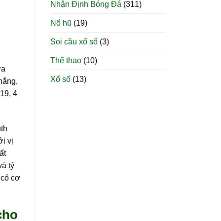
Nhận Định Bóng Đá
(311)
Nổ hũ
(19)
Soi cầu xổ số
(3)
Thể thao
(10)
ửa
Xổ số
(13)
thắng,
19, 4
uth
i vị
ất
và tỷ
 có cơ
cho