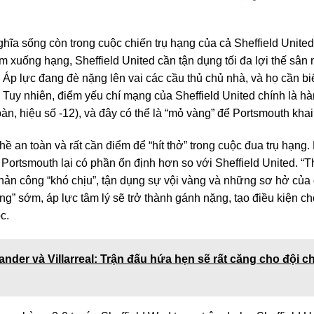
ghĩa sống còn trong cuộc chiến trụ hạng của cả Sheffield United
 xuống hạng, Sheffield United cần tận dụng tối đa lợi thế sân
”. Áp lực đang đè nặng lên vai các cầu thủ chủ nhà, và họ cần bi
. Tuy nhiên, điểm yếu chí mạng của Sheffield United chính là h
, hiệu số -12), và đây có thể là “mỏ vàng” để Portsmouth khai
ề an toàn và rất cần điểm để “hít thở” trong cuộc đua trụ hạng.
Portsmouth lại có phần ổn định hơn so với Sheffield United. “T
ản công “khó chịu”, tận dụng sự vội vàng và những sơ hở của 
ng” sớm, áp lực tâm lý sẽ trở thành gánh nặng, tạo điều kiện ch
c.
nder và Villarreal: Trận đấu hứa hẹn sẽ rất căng cho đội c