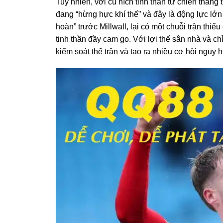
Tuy nhiên, với cú hích tinh thần từ chiến thắng
đang “hừng hực khí thế” và đây là động lực lớn
hoàn” trước Millwall, lại có một chuỗi trận thiế
tinh thần đầy cam go. Với lợi thế sân nhà và c
kiểm soát thế trận và tạo ra nhiều cơ hội nguy 