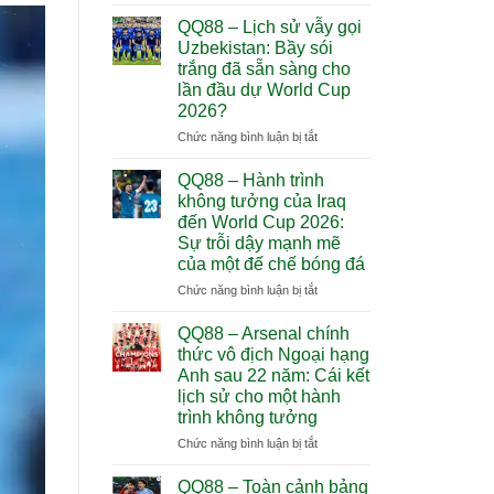
QQ88
–
QQ88 – Lịch sử vẫy gọi
Kỷ
Uzbekistan: Bầy sói
lục
trắng đã sẵn sàng cho
vô
lần đầu dự World Cup
tiền
2026?
khoáng
hậu:
ở
Chức năng bình luận bị tắt
Ronaldo
QQ88
chính
–
QQ88 – Hành trình
thức
Lịch
không tưởng của Iraq
đi
sử
đến World Cup 2026:
vào
vẫy
Sự trỗi dậy mạnh mẽ
lịch
gọi
của một đế chế bóng đá
sử
Uzbekistan:
với
Bầy
ở
Chức năng bình luận bị tắt
6
sói
QQ88
kỳ
trắng
–
QQ88 – Arsenal chính
World
đã
Hành
thức vô địch Ngoại hạng
Cup
sẵn
trình
Anh sau 22 năm: Cái kết
liên
sàng
không
lịch sử cho một hành
tiếp
cho
tưởng
trình không tưởng
lần
của
đầu
Iraq
ở
Chức năng bình luận bị tắt
dự
đến
QQ88
World
World
–
QQ88 – Toàn cảnh bảng
Cup