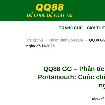
Bỏ
qua
nội
dung
TRANG CHỦ
GIỚI THI
Trang chủ
»
Nhận Định Bóng Đá
»
QQ88 GG 
ngày 27/11/2025
QQ88 GG – Phân tích
Portsmouth: Cuộc chi
n
ĐĂNG V