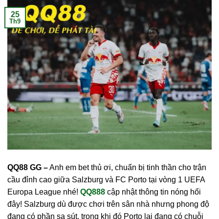
25
Th9
QQ88 GG –
Anh em bet thủ ơi, chuẩn bị tinh thần cho trận
cầu đỉnh cao giữa Salzburg và FC Porto tại vòng 1 UEFA
Europa League nhé!
QQ888
cập nhật thông tin nóng hổi
đây! Salzburg dù được chơi trên sân nhà nhưng phong độ
đang có phần sa sút, trong khi đó Porto lại đang có chuỗi