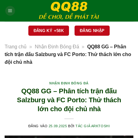
Bỏ
qua
nội
dung
ĐĂNG KÝ +58K
ĐĂNG NHẬP
Trang chủ
»
Nhận Định Bóng Đá
»
QQ88 GG – Phân
tích trận đấu Salzburg và FC Porto: Thử thách lớn cho
đội chủ nhà
NHẬN ĐỊNH BÓNG ĐÁ
QQ88 GG – Phân tích trận đấu
Salzburg và FC Porto: Thử thách
lớn cho đội chủ nhà
ĐĂNG VÀO
25.09.2025
BỞI
TÁC GIẢ ARKTOSHI