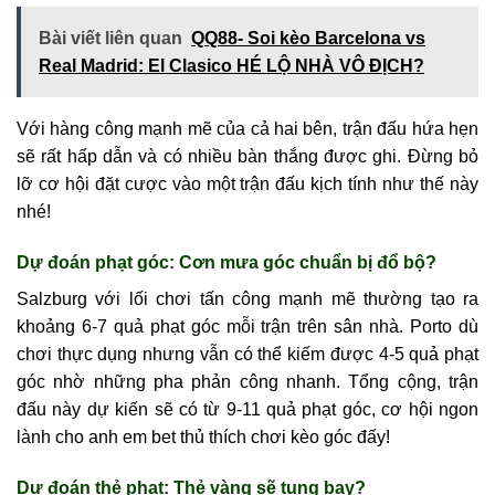
Bài viết liên quan
QQ88- Soi kèo Barcelona vs
Real Madrid: El Clasico HÉ LỘ NHÀ VÔ ĐỊCH?
Với hàng công mạnh mẽ của cả hai bên, trận đấu hứa hẹn
sẽ rất hấp dẫn và có nhiều bàn thắng được ghi. Đừng bỏ
lỡ cơ hội đặt cược vào một trận đấu kịch tính như thế này
nhé!
Dự đoán phạt góc: Cơn mưa góc chuẩn bị đổ bộ?
Salzburg với lối chơi tấn công mạnh mẽ thường tạo ra
khoảng 6-7 quả phạt góc mỗi trận trên sân nhà. Porto dù
chơi thực dụng nhưng vẫn có thể kiếm được 4-5 quả phạt
góc nhờ những pha phản công nhanh. Tổng cộng, trận
đấu này dự kiến sẽ có từ 9-11 quả phạt góc, cơ hội ngon
lành cho anh em bet thủ thích chơi kèo góc đấy!
Dự đoán thẻ phạt: Thẻ vàng sẽ tung bay?