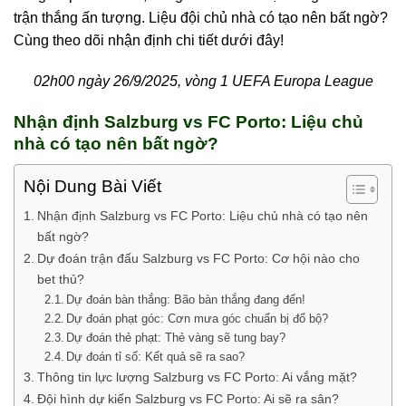
trận thắng ấn tượng. Liệu đội chủ nhà có tạo nên bất ngờ?
Cùng theo dõi nhận định chi tiết dưới đây!
02h00 ngày 26/9/2025, vòng 1 UEFA Europa League
Nhận định Salzburg vs FC Porto: Liệu chủ
nhà có tạo nên bất ngờ?
Nội Dung Bài Viết
Nhận định Salzburg vs FC Porto: Liệu chủ nhà có tạo nên
bất ngờ?
Dự đoán trận đấu Salzburg vs FC Porto: Cơ hội nào cho
bet thủ?
Dự đoán bàn thắng: Bão bàn thắng đang đến!
Dự đoán phạt góc: Cơn mưa góc chuẩn bị đổ bộ?
Dự đoán thẻ phạt: Thẻ vàng sẽ tung bay?
Dự đoán tỉ số: Kết quả sẽ ra sao?
Thông tin lực lượng Salzburg vs FC Porto: Ai vắng mặt?
Đội hình dự kiến Salzburg vs FC Porto: Ai sẽ ra sân?