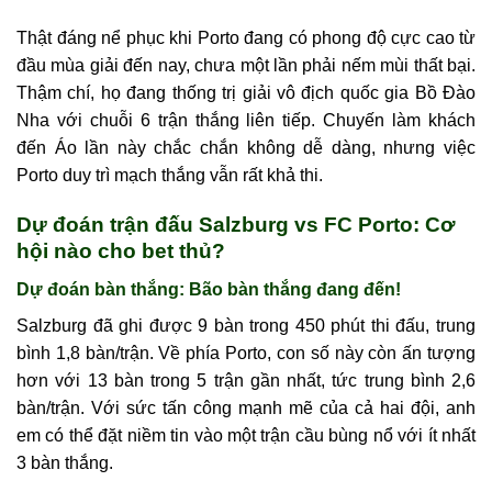
Thật đáng nể phục khi Porto đang có phong độ cực cao từ
đầu mùa giải đến nay, chưa một lần phải nếm mùi thất bại.
Thậm chí, họ đang thống trị giải vô địch quốc gia Bồ Đào
Nha với chuỗi 6 trận thắng liên tiếp. Chuyến làm khách
đến Áo lần này chắc chắn không dễ dàng, nhưng việc
Porto duy trì mạch thắng vẫn rất khả thi.
Dự đoán trận đấu Salzburg vs FC Porto: Cơ
hội nào cho bet thủ?
Dự đoán bàn thắng: Bão bàn thắng đang đến!
Salzburg đã ghi được 9 bàn trong 450 phút thi đấu, trung
bình 1,8 bàn/trận. Về phía Porto, con số này còn ấn tượng
hơn với 13 bàn trong 5 trận gần nhất, tức trung bình 2,6
bàn/trận. Với sức tấn công mạnh mẽ của cả hai đội, anh
em có thể đặt niềm tin vào một trận cầu bùng nổ với ít nhất
3 bàn thắng.