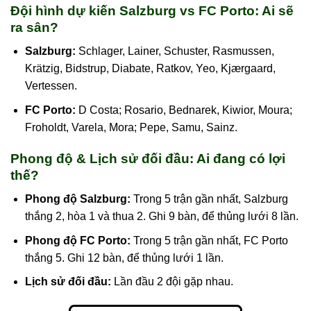
Đội hình dự kiến Salzburg vs FC Porto: Ai sẽ
ra sân?
Salzburg:
Schlager, Lainer, Schuster, Rasmussen,
Krätzig, Bidstrup, Diabate, Ratkov, Yeo, Kjærgaard,
Vertessen.
FC Porto:
D Costa; Rosario, Bednarek, Kiwior, Moura;
Froholdt, Varela, Mora; Pepe, Samu, Sainz.
Phong độ & Lịch sử đối đầu: Ai đang có lợi
thế?
Phong độ Salzburg:
Trong 5 trận gần nhất, Salzburg
thắng 2, hòa 1 và thua 2. Ghi 9 bàn, để thủng lưới 8 lần.
Phong độ FC Porto:
Trong 5 trận gần nhất, FC Porto
thắng 5. Ghi 12 bàn, để thủng lưới 1 lần.
Lịch sử đối đầu:
Lần đầu 2 đội gặp nhau.