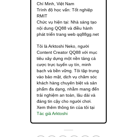
Chí Minh, Việt Nam
Trình độ học vấn: Tốt nghiệp
RMIT
Chức vụ hiện tại: Nhà sáng tạo
nội dung QQ88 và điều hành
phát triển trang web qq88gg.net
Tôi là Arktoshi Neko, người
Content Creator QQ88 với mục
tiêu xây dựng một nền tảng cá
cược trực tuyến uy tín, minh
bạch và bền vững. Tôi tập trung
vào bảo mật, dịch vụ chăm sóc
khách hàng chuyên biệt và sản
phẩm đa dạng, nhằm mang đến
trải nghiệm an toàn, lâu dài và
đáng tin cậy cho người chơi.
Xem thêm thông tin của tôi tại
Tác giả Arktoshi