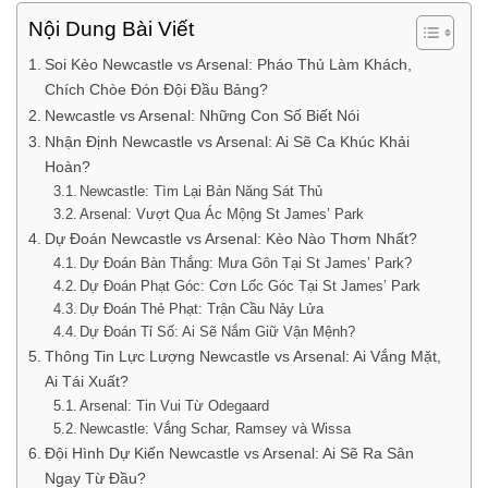
Nội Dung Bài Viết
Soi Kèo Newcastle vs Arsenal: Pháo Thủ Làm Khách,
Chích Chòe Đón Đội Đầu Bảng?
Newcastle vs Arsenal: Những Con Số Biết Nói
Nhận Định Newcastle vs Arsenal: Ai Sẽ Ca Khúc Khải
Hoàn?
Newcastle: Tìm Lại Bản Năng Sát Thủ
Arsenal: Vượt Qua Ác Mộng St James’ Park
Dự Đoán Newcastle vs Arsenal: Kèo Nào Thơm Nhất?
Dự Đoán Bàn Thắng: Mưa Gôn Tại St James’ Park?
Dự Đoán Phạt Góc: Cơn Lốc Góc Tại St James’ Park
Dự Đoán Thẻ Phạt: Trận Cầu Nảy Lửa
Dự Đoán Tỉ Số: Ai Sẽ Nắm Giữ Vận Mệnh?
Thông Tin Lực Lượng Newcastle vs Arsenal: Ai Vắng Mặt,
Ai Tái Xuất?
Arsenal: Tin Vui Từ Odegaard
Newcastle: Vắng Schar, Ramsey và Wissa
Đội Hình Dự Kiến Newcastle vs Arsenal: Ai Sẽ Ra Sân
Ngay Từ Đầu?