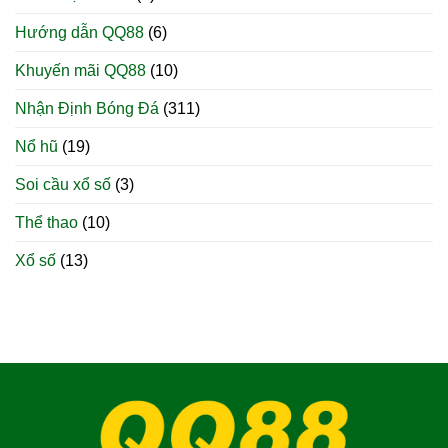
trình
lịch
không
Hướng dẫn QQ88
(6)
thi
tưởng
đấu
mới
Khuyến mãi QQ88
(10)
nhất
Nhận Định Bóng Đá
(311)
Nổ hũ
(19)
Soi cầu xổ số
(3)
Thể thao
(10)
Xổ số
(13)