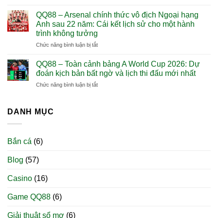
QQ88
Uzbekistan:
đi
–
Bầy
QQ88 – Arsenal chính thức vô địch Ngoại hạng
vào
Hành
sói
lịch
Anh sau 22 năm: Cái kết lịch sử cho một hành
trình
trắng
sử
trình không tưởng
không
đã
với
ở
Chức năng bình luận bị tắt
tưởng
sẵn
6
QQ88
của
sàng
kỳ
–
Iraq
cho
QQ88 – Toàn cảnh bảng A World Cup 2026: Dự
World
Arsenal
đến
lần
Cup
đoán kịch bản bất ngờ và lịch thi đấu mới nhất
chính
World
đầu
liên
ở
Chức năng bình luận bị tắt
thức
Cup
dự
tiếp
QQ88
vô
2026:
World
–
địch
Sự
Cup
Toàn
DANH MỤC
Ngoại
trỗi
2026?
cảnh
hạng
dậy
bảng
Anh
mạnh
A
sau
mẽ
Bắn cá
(6)
World
22
của
Cup
năm:
một
Blog
(57)
2026:
Cái
đế
Dự
kết
chế
đoán
lịch
Casino
(16)
bóng
kịch
sử
đá
bản
cho
Game QQ88
(6)
bất
một
ngờ
hành
Giải thuật sổ mơ
(6)
và