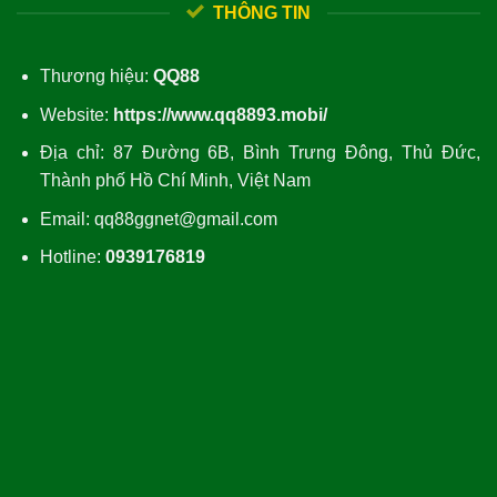
THÔNG TIN
Thương hiệu:
QQ88
Website:
https://www.qq8893.mobi/
Địa chỉ: 87 Đường 6B, Bình Trưng Đông, Thủ Đức,
Thành phố Hồ Chí Minh, Việt Nam
Email: qq88ggnet@gmail.com
Hotline:
0939176819