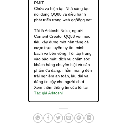
RMIT
Chức vụ hiện tại: Nhà sáng tạo
nội dung QQ88 và điều hành
phát triển trang web qq88gg.net
Tôi là Arktoshi Neko, người
Content Creator QQ88 với mục
tiêu xây dựng một nền tảng cá
cược trực tuyến uy tín, minh
bạch và bền vững. Tôi tập trung
vào bảo mật, dịch vụ chăm sóc
khách hàng chuyên biệt và sản
phẩm đa dạng, nhằm mang đến
trải nghiệm an toàn, lâu dài và
đáng tin cậy cho người chơi.
Xem thêm thông tin của tôi tại
Tác giả Arktoshi