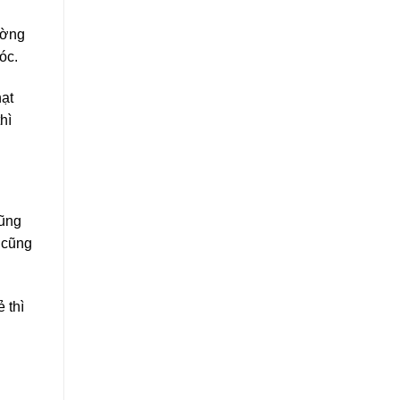
ường
óc.
hạt
hì
cũng
u cũng
 thì