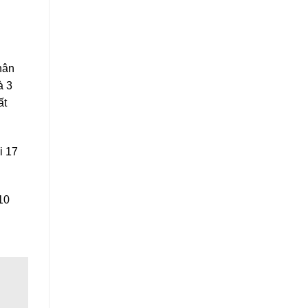
hân
à 3
ất
i 17
10