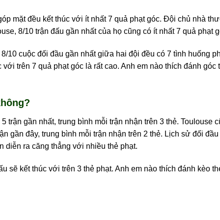
góp mặt đều kết thúc với ít nhất 7 quả phạt góc. Đội chủ nhà th
use, 8/10 trận đấu gần nhất của họ cũng có ít nhất 7 quả phạt g
 8/10 cuộc đối đầu gần nhất giữa hai đội đều có 7 tình huống p
 với trên 7 quả phạt góc là rất cao. Anh em nào thích đánh góc t
không?
 5 trận gần nhất, trung bình mỗi trận nhận trên 3 thẻ. Toulouse 
n gần đây, trung bình mỗi trận nhận trên 2 thẻ. Lịch sử đối đầ
n diễn ra căng thẳng với nhiều thẻ phạt.
 sẽ kết thúc với trên 3 thẻ phạt. Anh em nào thích đánh kèo thẻ