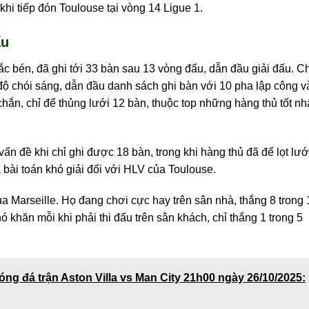
khi tiếp đón Toulouse tại vòng 14 Ligue 1.
ấu
c bén, đã ghi tới 33 bàn sau 13 vòng đấu, dẫn đầu giải đấu. C
 chói sáng, dẫn đầu danh sách ghi bàn với 10 pha lập công v
chắn, chỉ để thủng lưới 12 bàn, thuộc top những hàng thủ tốt nh
n đề khi chỉ ghi được 18 bàn, trong khi hàng thủ đã để lọt lướ
bài toán khó giải đối với HLV của Toulouse.
ủa Marseille. Họ đang chơi cực hay trên sân nhà, thắng 8 trong 
 khăn mỗi khi phải thi đấu trên sân khách, chỉ thắng 1 trong 5
ng đá trận Aston Villa vs Man City 21h00 ngày 26/10/2025: