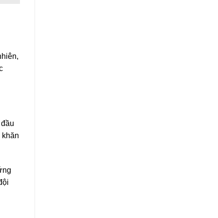
nhiên,
c
i đầu
ó khăn
hứng
đội