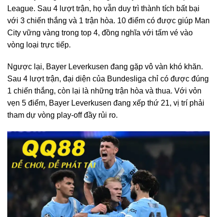
League. Sau 4 lượt trận, họ vẫn duy trì thành tích bất bại
với 3 chiến thắng và 1 trận hòa. 10 điểm có được giúp Man
City vững vàng trong top 4, đồng nghĩa với tấm vé vào
vòng loại trực tiếp.
Ngược lại, Bayer Leverkusen đang gặp vô vàn khó khăn.
Sau 4 lượt trận, đại diện của Bundesliga chỉ có được đúng
1 chiến thắng, còn lại là những trận hòa và thua. Với vỏn
vẹn 5 điểm, Bayer Leverkusen đang xếp thứ 21, vị trí phải
tham dự vòng play-off đầy rủi ro.