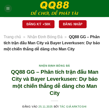
Bỏ
qua
nội
dung
ĐĂNG KÝ +58K
ĐĂNG NHẬP
Trang chủ
»
Nhận Định Bóng Đá
»
QQ88 GG – Phân
tích trận đấu Man City và Bayer Leverkusen: Dự báo
một chiến thắng dễ dàng cho Man City
NHẬN ĐỊNH BÓNG ĐÁ
QQ88 GG – Phân tích trận đấu Man
City và Bayer Leverkusen: Dự báo
một chiến thắng dễ dàng cho Man
City
ĐĂNG VÀO
25.11.2025
BỞI
TÁC GIẢ ARKTOSHI