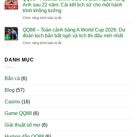
Hành
sói
lịch
Anh sau 22 năm: Cái kết lịch sử cho một hành
trình
trắng
sử
trình không tưởng
không
đã
với
ở
Chức năng bình luận bị tắt
tưởng
sẵn
6
QQ88
của
sàng
kỳ
–
Iraq
cho
QQ88 – Toàn cảnh bảng A World Cup 2026: Dự
World
Arsenal
đến
lần
Cup
đoán kịch bản bất ngờ và lịch thi đấu mới nhất
chính
World
đầu
liên
ở
Chức năng bình luận bị tắt
thức
Cup
dự
tiếp
QQ88
vô
2026:
World
–
địch
Sự
Cup
Toàn
DANH MỤC
Ngoại
trỗi
2026?
cảnh
hạng
dậy
bảng
Anh
mạnh
A
sau
mẽ
Bắn cá
(6)
World
22
của
Cup
năm:
một
Blog
(57)
2026:
Cái
đế
Dự
kết
chế
đoán
lịch
Casino
(16)
bóng
kịch
sử
đá
bản
cho
Game QQ88
(6)
bất
một
ngờ
hành
Giải thuật sổ mơ
(6)
và
trình
lịch
không
Hướng dẫn QQ88
(6)
thi