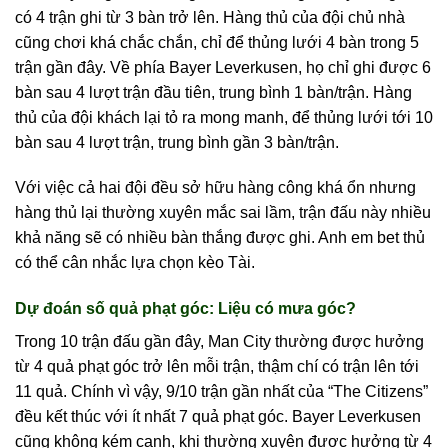
có 4 trận ghi từ 3 bàn trở lên. Hàng thủ của đội chủ nhà
cũng chơi khá chắc chắn, chỉ để thủng lưới 4 bàn trong 5
trận gần đây. Về phía Bayer Leverkusen, họ chỉ ghi được 6
bàn sau 4 lượt trận đầu tiên, trung bình 1 bàn/trận. Hàng
thủ của đội khách lại tỏ ra mong manh, để thủng lưới tới 10
bàn sau 4 lượt trận, trung bình gần 3 bàn/trận.
Với việc cả hai đội đều sở hữu hàng công khá ổn nhưng
hàng thủ lại thường xuyên mắc sai lầm, trận đấu này nhiều
khả năng sẽ có nhiều bàn thắng được ghi. Anh em bet thủ
có thể cân nhắc lựa chọn kèo Tài.
Dự đoán số quả phạt góc: Liệu có mưa góc?
Trong 10 trận đấu gần đây, Man City thường được hưởng
từ 4 quả phạt góc trở lên mỗi trận, thậm chí có trận lên tới
11 quả. Chính vì vậy, 9/10 trận gần nhất của “The Citizens”
đều kết thúc với ít nhất 7 quả phạt góc. Bayer Leverkusen
cũng không kém cạnh, khi thường xuyên được hưởng từ 4