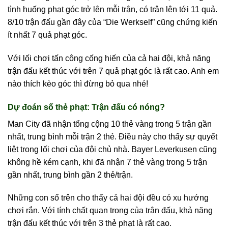
tình huống phạt góc trở lên mỗi trận, có trận lên tới 11 quả.
8/10 trận đấu gần đây của “Die Werkself” cũng chứng kiến
ít nhất 7 quả phạt góc.
Với lối chơi tấn công cống hiến của cả hai đội, khả năng
trận đấu kết thúc với trên 7 quả phạt góc là rất cao. Anh em
nào thích kèo góc thì đừng bỏ qua nhé!
Dự đoán số thẻ phạt: Trận đấu có nóng?
Man City đã nhận tổng cộng 10 thẻ vàng trong 5 trận gần
nhất, trung bình mỗi trận 2 thẻ. Điều này cho thấy sự quyết
liệt trong lối chơi của đội chủ nhà. Bayer Leverkusen cũng
không hề kém cạnh, khi đã nhận 7 thẻ vàng trong 5 trận
gần nhất, trung bình gần 2 thẻ/trận.
Những con số trên cho thấy cả hai đội đều có xu hướng
chơi rắn. Với tính chất quan trọng của trận đấu, khả năng
trận đấu kết thúc với trên 3 thẻ phạt là rất cao.