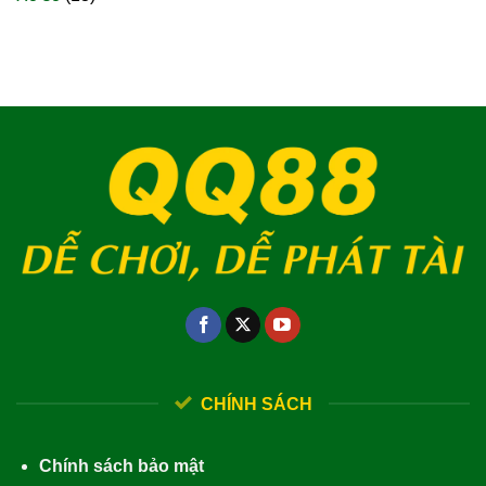
CHÍNH SÁCH
Chính sách bảo mật