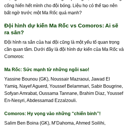
cống hiến hết mình cho đội bóng. Liệu họ có thể tạo nên
bất ngờ trước một Ma Rốc quá mạnh?
Đội hình dự kiến Ma Rốc vs Comoros: Ai sẽ
ra sân?
Đội hình ra sân của hai đội cũng là một yếu tố quan trọng
cần quan tâm. Dưới đây là đội hình dự kiến của Ma Rốc và
Comoros:
Ma Rốc: Sức mạnh từ những ngôi sao!
Yassine Bounou (GK), Noussair Mazraoui, Jawad El
Yamiq, Nayef Aguerd, Youssef Belammari, Sabir Bougrine,
Sofyan Amrabat, Oussama Tannane, Brahim Diaz, Youssef
En-Nesyri, Abdessamad Ezzalzouli.
Comoros: Hy vọng vào những “chiến binh”!
Salim Ben Boina (GK), M’Dahoma, Ahmed Soilihi,