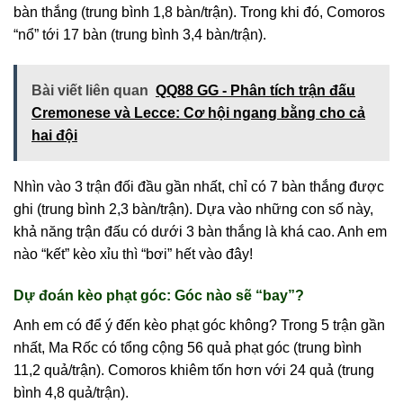
bàn thắng (trung bình 1,8 bàn/trận). Trong khi đó, Comoros
“nổ” tới 17 bàn (trung bình 3,4 bàn/trận).
Bài viết liên quan
QQ88 GG - Phân tích trận đấu
Cremonese và Lecce: Cơ hội ngang bằng cho cả
hai đội
Nhìn vào 3 trận đối đầu gần nhất, chỉ có 7 bàn thắng được
ghi (trung bình 2,3 bàn/trận). Dựa vào những con số này,
khả năng trận đấu có dưới 3 bàn thắng là khá cao. Anh em
nào “kết” kèo xỉu thì “bơi” hết vào đây!
Dự đoán kèo phạt góc: Góc nào sẽ “bay”?
Anh em có để ý đến kèo phạt góc không? Trong 5 trận gần
nhất, Ma Rốc có tổng cộng 56 quả phạt góc (trung bình
11,2 quả/trận). Comoros khiêm tốn hơn với 24 quả (trung
bình 4,8 quả/trận).