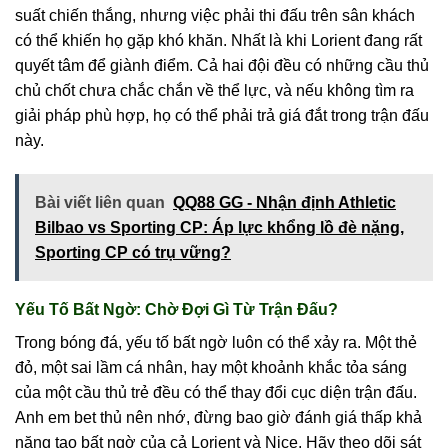
suất chiến thắng, nhưng việc phải thi đấu trên sân khách
có thể khiến họ gặp khó khăn. Nhất là khi Lorient đang rất
quyết tâm để giành điểm. Cả hai đội đều có những cầu thủ
chủ chốt chưa chắc chắn về thể lực, và nếu không tìm ra
giải pháp phù hợp, họ có thể phải trả giá đắt trong trận đấu
này.
Bài viết liên quan
QQ88 GG - Nhận định Athletic
Bilbao vs Sporting CP: Áp lực khổng lồ đè nặng,
Sporting CP có trụ vững?
Yếu Tố Bất Ngờ: Chờ Đợi Gì Từ Trận Đấu?
Trong bóng đá, yếu tố bất ngờ luôn có thể xảy ra. Một thẻ
đỏ, một sai lầm cá nhân, hay một khoảnh khắc tỏa sáng
của một cầu thủ trẻ đều có thể thay đổi cục diện trận đấu.
Anh em bet thủ nên nhớ, đừng bao giờ đánh giá thấp khả
năng tạo bất ngờ của cả Lorient và Nice. Hãy theo dõi sát