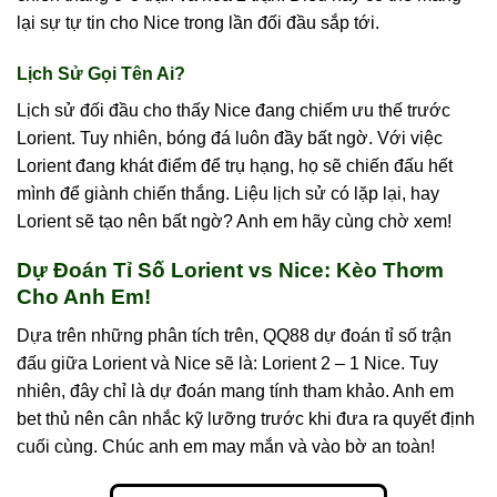
lại sự tự tin cho Nice trong lần đối đầu sắp tới.
Lịch Sử Gọi Tên Ai?
Lịch sử đối đầu cho thấy Nice đang chiếm ưu thế trước
Lorient. Tuy nhiên, bóng đá luôn đầy bất ngờ. Với việc
Lorient đang khát điểm để trụ hạng, họ sẽ chiến đấu hết
mình để giành chiến thắng. Liệu lịch sử có lặp lại, hay
Lorient sẽ tạo nên bất ngờ? Anh em hãy cùng chờ xem!
Dự Đoán Tỉ Số Lorient vs Nice: Kèo Thơm
Cho Anh Em!
Dựa trên những phân tích trên, QQ88 dự đoán tỉ số trận
đấu giữa Lorient và Nice sẽ là: Lorient 2 – 1 Nice. Tuy
nhiên, đây chỉ là dự đoán mang tính tham khảo. Anh em
bet thủ nên cân nhắc kỹ lưỡng trước khi đưa ra quyết định
cuối cùng. Chúc anh em may mắn và vào bờ an toàn!