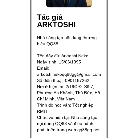
Tác giả
ARKTOSHI
Nhà sáng tạo nội dung thương
hiệu QQ88
Tên đầy đủ: Arktoshi Neko
Ngày sinh: 15/06/1995
Email:
arkotshinekoqq88gg@gmail.com
Số điện thoại: 0901187262
Nơi ở hiện tại: 2/19C Đ. Số 7,
Phường An Khánh, Thủ Đức, Hồ
Chí Minh, Việt Nam
Trình độ học vấn: Tốt nghiệp
RMIT
Chức vụ hiện tại: Nhà sáng tạo
nội dung QQ88 và điều hành
phát triển trang web qq88gg.net