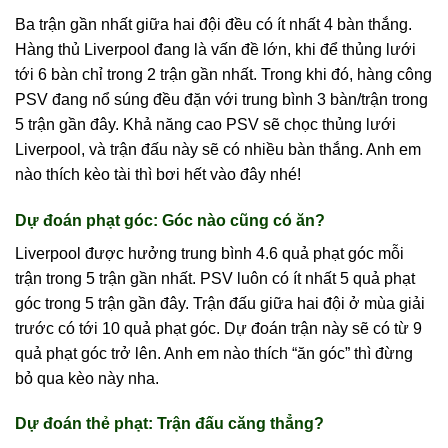
Ba trận gần nhất giữa hai đội đều có ít nhất 4 bàn thắng.
Hàng thủ Liverpool đang là vấn đề lớn, khi để thủng lưới
tới 6 bàn chỉ trong 2 trận gần nhất. Trong khi đó, hàng công
PSV đang nổ súng đều đặn với trung bình 3 bàn/trận trong
5 trận gần đây. Khả năng cao PSV sẽ chọc thủng lưới
Liverpool, và trận đấu này sẽ có nhiều bàn thắng. Anh em
nào thích kèo tài thì bơi hết vào đây nhé!
Dự đoán phạt góc: Góc nào cũng có ăn?
Liverpool được hưởng trung bình 4.6 quả phạt góc mỗi
trận trong 5 trận gần nhất. PSV luôn có ít nhất 5 quả phạt
góc trong 5 trận gần đây. Trận đấu giữa hai đội ở mùa giải
trước có tới 10 quả phạt góc. Dự đoán trận này sẽ có từ 9
quả phạt góc trở lên. Anh em nào thích “ăn góc” thì đừng
bỏ qua kèo này nha.
Dự đoán thẻ phạt: Trận đấu căng thẳng?