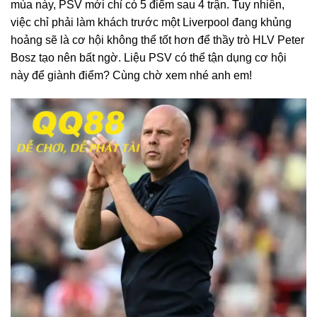
mùa này, PSV mới chỉ có 5 điểm sau 4 trận. Tuy nhiên,
việc chỉ phải làm khách trước một Liverpool đang khủng
hoảng sẽ là cơ hội không thể tốt hơn để thầy trò HLV Peter
Bosz tạo nên bất ngờ. Liệu PSV có thể tận dụng cơ hội
này để giành điểm? Cùng chờ xem nhé anh em!