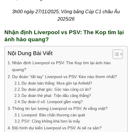
3h00 ngày 27/11/2025, Vòng bảng Cúp C1 châu Âu
2025/26
Nhận định Liverpool vs PSV: The Kop tìm lại
ánh hào quang?
Nội Dung Bài Viết
Nhận định Liverpool vs PSV: The Kop tìm lại ánh hào
quang?
Dự đoán “tất tay” Liverpool vs PSV: Kèo nào thơm nhất?
Dự đoán bàn thắng: Mưa gôn tại Anfield?
Dự đoán phạt góc: Góc nào cũng có ăn?
Dự đoán thẻ phạt: Trận đấu căng thẳng?
Dự đoán tỉ số: Liverpool gầm vang?
Thông tin lực lượng Liverpool vs PSV: Ai vắng mặt?
Liverpool: Bão chấn thương càn quét
PSV: Cũng không khá hơn là mấy
Đội hình dự kiến Liverpool vs PSV: Ai sẽ ra sân?