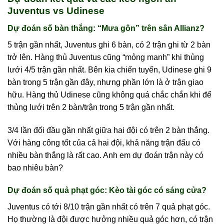
Juventus vs Udinese
Dự đoán số bàn thắng: “Mưa gôn” trên sân Allianz?
5 trận gần nhất, Juventus ghi 6 bàn, có 2 trận ghi từ 2 bàn
trở lên. Hàng thủ Juventus cũng “mỏng manh” khi thủng
lưới 4/5 trận gần nhất. Bên kia chiến tuyến, Udinese ghi 9
bàn trong 5 trận gần đây, nhưng phần lớn là ở trận giao
hữu. Hàng thủ Udinese cũng không quá chắc chắn khi để
thủng lưới trên 2 bàn/trận trong 5 trận gần nhất.
3/4 lần đối đầu gần nhất giữa hai đội có trên 2 bàn thắng.
Với hàng công tốt của cả hai đội, khả năng trận đấu có
nhiều bàn thắng là rất cao. Anh em dự đoán trận này có
bao nhiêu bàn?
Dự đoán số quả phạt góc: Kèo tài góc có sáng cửa?
Juventus có tới 8/10 trận gần nhất có trên 7 quả phạt góc.
Họ thường là đội được hưởng nhiều quả góc hơn, có trận