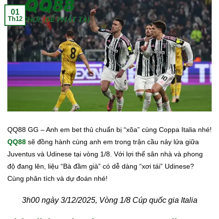
01
Th12
QQ88 GG – Anh em bet thủ chuẩn bị “xõa” cùng Coppa Italia nhé!
QQ88
sẽ đồng hành cùng anh em trong trận cầu nảy lửa giữa
Juventus và Udinese tại vòng 1/8. Với lợi thế sân nhà và phong
độ đang lên, liệu “Bà đầm già” có dễ dàng “xơi tái” Udinese?
Cùng phân tích và dự đoán nhé!
3h00 ngày 3/12/2025, Vòng 1/8 Cúp quốc gia Italia