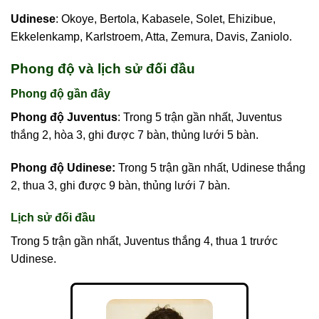
Udinese
: Okoye, Bertola, Kabasele, Solet, Ehizibue,
Ekkelenkamp, Karlstroem, Atta, Zemura, Davis, Zaniolo.
Phong độ và lịch sử đối đầu
Phong độ gần đây
Phong độ Juventus
: Trong 5 trận gần nhất, Juventus
thắng 2, hòa 3, ghi được 7 bàn, thủng lưới 5 bàn.
Phong độ Udinese:
Trong 5 trận gần nhất, Udinese thắng
2, thua 3, ghi được 9 bàn, thủng lưới 7 bàn.
Lịch sử đối đầu
Trong 5 trận gần nhất, Juventus thắng 4, thua 1 trước
Udinese.