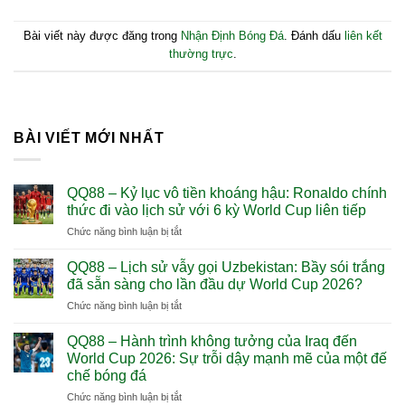
Bài viết này được đăng trong
Nhận Định Bóng Đá
. Đánh dấu
liên kết
thường trực
.
BÀI VIẾT MỚI NHẤT
QQ88 – Kỷ lục vô tiền khoáng hậu: Ronaldo chính
thức đi vào lịch sử với 6 kỳ World Cup liên tiếp
ở
Chức năng bình luận bị tắt
QQ88
–
QQ88 – Lịch sử vẫy gọi Uzbekistan: Bầy sói trắng
Kỷ
đã sẵn sàng cho lần đầu dự World Cup 2026?
lục
ở
Chức năng bình luận bị tắt
vô
QQ88
tiền
–
khoáng
QQ88 – Hành trình không tưởng của Iraq đến
Lịch
hậu:
World Cup 2026: Sự trỗi dậy mạnh mẽ của một đế
sử
Ronaldo
chế bóng đá
vẫy
chính
ở
Chức năng bình luận bị tắt
gọi
thức