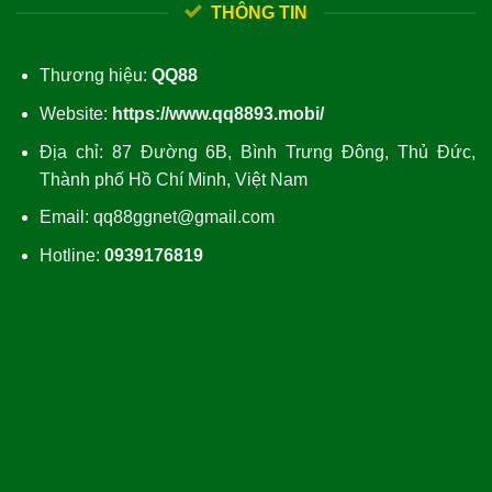
THÔNG TIN
Thương hiệu:
QQ88
Website:
https://www.qq8893.mobi/
Địa chỉ: 87 Đường 6B, Bình Trưng Đông, Thủ Đức,
Thành phố Hồ Chí Minh, Việt Nam
Email: qq88ggnet@gmail.com
Hotline:
0939176819