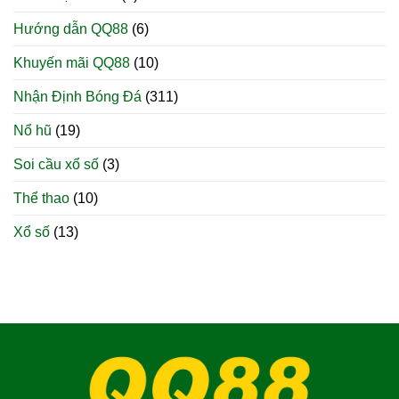
trình
lịch
không
Hướng dẫn QQ88
(6)
thi
tưởng
đấu
mới
Khuyến mãi QQ88
(10)
nhất
Nhận Định Bóng Đá
(311)
Nổ hũ
(19)
Soi cầu xổ số
(3)
Thể thao
(10)
Xổ số
(13)