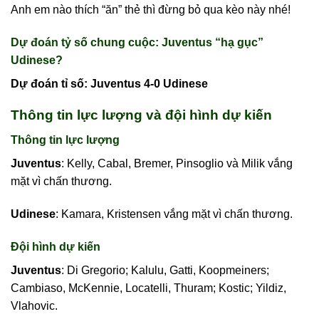
Anh em nào thích “ăn” thẻ thì đừng bỏ qua kèo này nhé!
Dự đoán tỷ số chung cuộc: Juventus “hạ gục”
Udinese?
Dự đoán tỉ số: Juventus 4-0 Udinese
Thông tin lực lượng và đội hình dự kiến
Thông tin lực lượng
Juventus
: Kelly, Cabal, Bremer, Pinsoglio và Milik vắng
mặt vì chấn thương.
Udinese
: Kamara, Kristensen vắng mặt vì chấn thương.
Đội hình dự kiến
Juventus
: Di Gregorio; Kalulu, Gatti, Koopmeiners;
Cambiaso, McKennie, Locatelli, Thuram; Kostic; Yildiz,
Vlahovic.