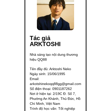
Tác giả
ARKTOSHI
Nhà sáng tạo nội dung thương
hiệu QQ88
Tên đầy đủ: Arktoshi Neko
Ngày sinh: 15/06/1995
Email:
arkotshinekoqq88gg@gmail.com
Số điện thoại: 0901187262
Nơi ở hiện tại: 2/19C Đ. Số 7,
Phường An Khánh, Thủ Đức, Hồ
Chí Minh, Việt Nam
Trình độ học vấn: Tốt nghiệp