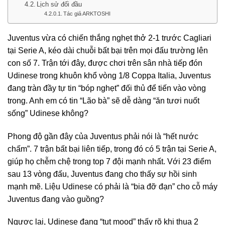
Lịch sử đối đầu
Tác giả ARKTOSHI
Juventus vừa có chiến thắng nghẹt thở 2-1 trước Cagliari
tại Serie A, kéo dài chuỗi bất bại trên mọi đấu trường lên
con số 7. Trận tới đây, được chơi trên sân nhà tiếp đón
Udinese trong khuôn khổ vòng 1/8 Coppa Italia, Juventus
đang tràn đầy tự tin “bóp nghẹt” đối thủ để tiến vào vòng
trong. Anh em có tin “Lão bà” sẽ dễ dàng “ăn tươi nuốt
sống” Udinese không?
Phong độ gần đây của Juventus phải nói là “hết nước
chấm”. 7 trận bất bại liên tiếp, trong đó có 5 trận tại Serie A,
giúp họ chễm chệ trong top 7 đội mạnh nhất. Với 23 điểm
sau 13 vòng đấu, Juventus đang cho thấy sự hồi sinh
mạnh mẽ. Liệu Udinese có phải là “bia đỡ đạn” cho cỗ máy
Juventus đang vào guồng?
Ngược lại, Udinese đang “tụt mood” thấy rõ khi thua 2