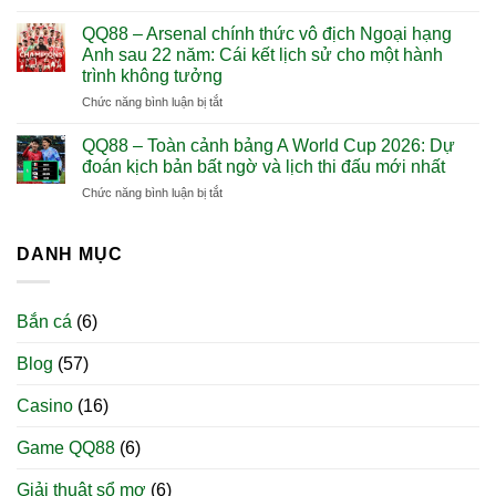
QQ88
Uzbekistan:
đi
–
Bầy
QQ88 – Arsenal chính thức vô địch Ngoại hạng
vào
Hành
sói
lịch
Anh sau 22 năm: Cái kết lịch sử cho một hành
trình
trắng
sử
trình không tưởng
không
đã
với
ở
Chức năng bình luận bị tắt
tưởng
sẵn
6
QQ88
của
sàng
kỳ
–
Iraq
cho
QQ88 – Toàn cảnh bảng A World Cup 2026: Dự
World
Arsenal
đến
lần
Cup
đoán kịch bản bất ngờ và lịch thi đấu mới nhất
chính
World
đầu
liên
ở
Chức năng bình luận bị tắt
thức
Cup
dự
tiếp
QQ88
vô
2026:
World
–
địch
Sự
Cup
Toàn
DANH MỤC
Ngoại
trỗi
2026?
cảnh
hạng
dậy
bảng
Anh
mạnh
A
sau
mẽ
Bắn cá
(6)
World
22
của
Cup
năm:
một
Blog
(57)
2026:
Cái
đế
Dự
kết
chế
đoán
lịch
Casino
(16)
bóng
kịch
sử
đá
bản
cho
Game QQ88
(6)
bất
một
ngờ
hành
Giải thuật sổ mơ
(6)
và