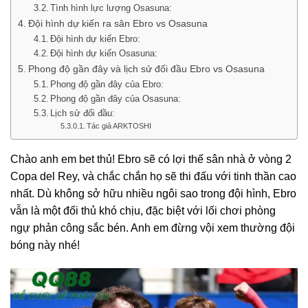
Tình hình lực lượng Osasuna:
Đội hình dự kiến ra sân Ebro vs Osasuna
Đội hình dự kiến Ebro:
Đội hình dự kiến Osasuna:
Phong độ gần đây và lịch sử đối đầu Ebro vs Osasuna
Phong độ gần đây của Ebro:
Phong độ gần đây của Osasuna:
Lịch sử đối đầu:
Tác giả ARKTOSHI
Chào anh em bet thủ! Ebro sẽ có lợi thế sân nhà ở vòng 2
Copa del Rey, và chắc chắn họ sẽ thi đấu với tinh thần cao
nhất. Dù không sở hữu nhiều ngôi sao trong đội hình, Ebro
vẫn là một đối thủ khó chịu, đặc biệt với lối chơi phòng
ngự phản công sắc bén. Anh em đừng vội xem thường đội
bóng này nhé!