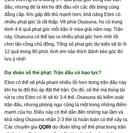
đấu, nhưng đó là khi họ đối đầu với các đội bóng cùng
đẳng cấp. Khi gặp đối thủ mạnh hơn, khả năng Ebro có
nhiều phạt góc là rất thấp. Về phía Osasuna, họ có trung
bình 4-6 quả phạt góc mỗi trận ở mùa giải năm nay. Trận
này, Osasuna có thể tạo ra nhiều phạt góc hơn nhờ lối
chơi tấn công chủ động. Tổng số phạt góc dự kiến sẽ từ 9-
12 quả trong 90 phút. Anh em nào thích đánh kèo góc thì
lưu ý nhé!
Dự đoán số thẻ phạt: Trận đấu có bạo lực?
Ebro có thể sẽ phải phạm nhiều lỗi hơn trong trận đấu này
khi họ bị đối thủ áp đặt thế trận. Do đó, số thẻ mà trọng tài
rút ra cho Ebro có lẽ sẽ từ 3-4 thẻ. Osasuna dù kiểm soát
trận đấu, nhưng phòng ngự cũng là một trong những điểm
mạnh của họ. Điều này có thể dẫn đến những sai lầm và
khả năng Osasuna nhận 2-3 thẻ là hoàn toàn có thể xảy ra.
Các chuyên gia
QQ88
dự đoán tổng số thẻ phạt trong trận