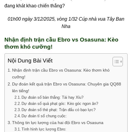
đang khát khao chiến thắng?
01h00 ngày 3/12/2025, vòng 1/32 Cúp nhà vua Tây Ban
Nha
Nhận định trận cầu Ebro vs Osasuna: Kèo
thơm khó cưỡng!
Nội Dung Bài Viết
Nhận định trận cầu Ebro vs Osasuna: Kèo thơm khó
cưỡng!
Dự đoán kết quả trận Ebro vs Osasuna: Chuyên gia QQ88
lên tiếng!
Dự đoán số bàn thắng: Tài hay Xỉu?
Dự đoán số quả phạt góc: Kèo góc ngon ăn?
Dự đoán số thẻ phạt: Trận đấu có bạo lực?
Dự đoán tỉ số chung cuộc:
Thông tin lực lượng của hai đội Ebro vs Osasuna
Tình hình lực lượng Ebro: