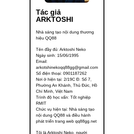
Tác giả
ARKTOSHI
Nhà sáng tạo nội dung thương
hiệu QQ88
Tên đầy đủ: Arktoshi Neko
Ngày sinh: 15/06/1995
Email:
arkotshinekoqq88gg@gmail.com
Số điện thoại: 0901187262
Nơi ở hiện tại: 2/19C Đ. Số 7,
Phường An Khánh, Thủ Đức, Hồ
Chí Minh, Việt Nam
Trình độ học vấn: Tốt nghiệp
RMIT
Chức vụ hiện tại: Nhà sáng tạo
nội dung QQ88 và điều hành
phát triển trang web qq88gg.net
Tôi là Arktoshi Neko, người