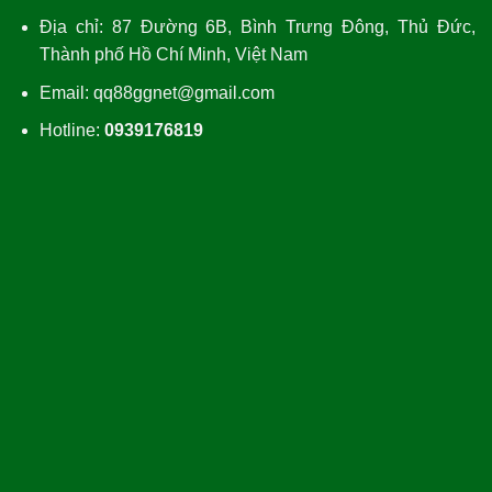
Địa chỉ: 87 Đường 6B, Bình Trưng Đông, Thủ Đức,
Thành phố Hồ Chí Minh, Việt Nam
Email: qq88ggnet@gmail.com
Hotline:
0939176819