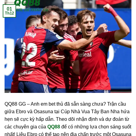
01
Th12
QQ88 GG – Anh em bet thủ đã sẵn sàng chưa? Trận cầu
giữa Ebro và Osasuna tại Cúp Nhà Vua Tây Ban Nha hứa
hẹn sẽ cực kỳ hấp dẫn. Theo dõi nhận định và dự đoán từ
các chuyên gia của
QQ88
để có những lựa chọn sáng suốt
nhất! Liệu Ebro có thể tạo nên địa chấn trước một Osasuna