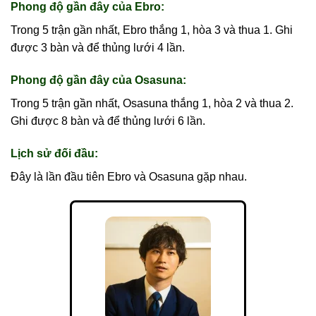
Phong độ gần đây của Ebro:
Trong 5 trận gần nhất, Ebro thắng 1, hòa 3 và thua 1. Ghi
được 3 bàn và để thủng lưới 4 lần.
Phong độ gần đây của Osasuna:
Trong 5 trận gần nhất, Osasuna thắng 1, hòa 2 và thua 2.
Ghi được 8 bàn và để thủng lưới 6 lần.
Lịch sử đối đầu:
Đây là lần đầu tiên Ebro và Osasuna gặp nhau.