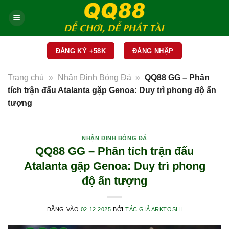
Bỏ
qua
nội
dung
ĐĂNG KÝ +58K
ĐĂNG NHẬP
Trang chủ
»
Nhận Định Bóng Đá
»
QQ88 GG – Phân
tích trận đấu Atalanta gặp Genoa: Duy trì phong độ ấn
tượng
NHẬN ĐỊNH BÓNG ĐÁ
QQ88 GG – Phân tích trận đấu
Atalanta gặp Genoa: Duy trì phong
độ ấn tượng
ĐĂNG VÀO
02.12.2025
BỞI
TÁC GIẢ ARKTOSHI