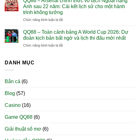
QQ88 – Arsenal chính thức vô địch Ngoại hạng
Hành
sói
lịch
Anh sau 22 năm: Cái kết lịch sử cho một hành
trình
trắng
sử
trình không tưởng
không
đã
với
ở
Chức năng bình luận bị tắt
tưởng
sẵn
6
QQ88
của
sàng
kỳ
–
Iraq
cho
QQ88 – Toàn cảnh bảng A World Cup 2026: Dự
World
Arsenal
đến
lần
Cup
đoán kịch bản bất ngờ và lịch thi đấu mới nhất
chính
World
đầu
liên
ở
Chức năng bình luận bị tắt
thức
Cup
dự
tiếp
QQ88
vô
2026:
World
–
địch
Sự
Cup
Toàn
DANH MỤC
Ngoại
trỗi
2026?
cảnh
hạng
dậy
bảng
Anh
mạnh
A
sau
mẽ
Bắn cá
(6)
World
22
của
Cup
năm:
một
Blog
(57)
2026:
Cái
đế
Dự
kết
chế
đoán
lịch
Casino
(16)
bóng
kịch
sử
đá
bản
cho
Game QQ88
(6)
bất
một
ngờ
hành
Giải thuật sổ mơ
(6)
và
trình
lịch
không