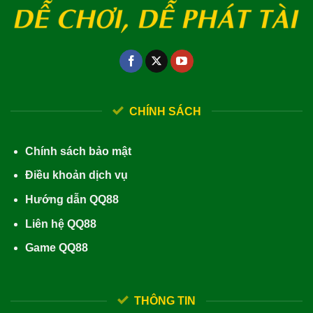
CHÍNH SÁCH
Chính sách bảo mật
Điều khoản dịch vụ
Hướng dẫn QQ88
Liên hệ QQ88
Game QQ88
THÔNG TIN