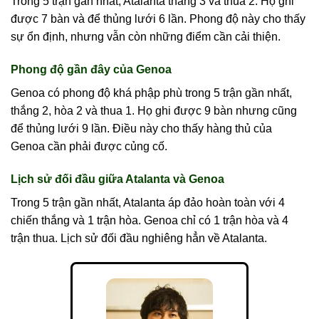
Trong 5 trận gần nhất, Atalanta thắng 3 và thua 2. Họ ghi
được 7 bàn và để thủng lưới 6 lần. Phong độ này cho thấy
sự ổn định, nhưng vẫn còn những điểm cần cải thiện.
Phong độ gần đây của Genoa
Genoa có phong độ khá phập phù trong 5 trận gần nhất,
thắng 2, hòa 2 và thua 1. Họ ghi được 9 bàn nhưng cũng
để thủng lưới 9 lần. Điều này cho thấy hàng thủ của
Genoa cần phải được củng cố.
Lịch sử đối đầu giữa Atalanta và Genoa
Trong 5 trận gần nhất, Atalanta áp đảo hoàn toàn với 4
chiến thắng và 1 trận hòa. Genoa chỉ có 1 trận hòa và 4
trận thua. Lịch sử đối đầu nghiêng hẳn về Atalanta.