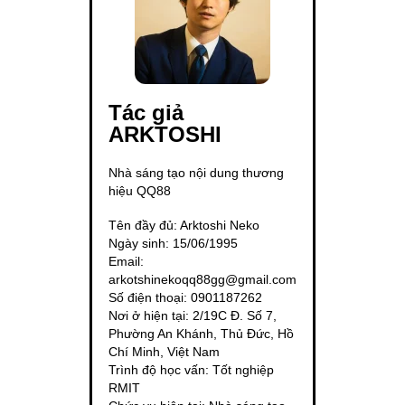
Tác giả
ARKTOSHI
Nhà sáng tạo nội dung thương
hiệu QQ88
Tên đầy đủ: Arktoshi Neko
Ngày sinh: 15/06/1995
Email:
arkotshinekoqq88gg@gmail.com
Số điện thoại: 0901187262
Nơi ở hiện tại: 2/19C Đ. Số 7,
Phường An Khánh, Thủ Đức, Hồ
Chí Minh, Việt Nam
Trình độ học vấn: Tốt nghiệp
RMIT