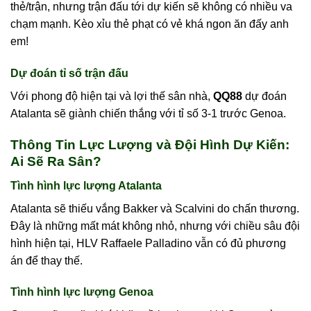
thẻ/trận, nhưng trận đấu tới dự kiến sẽ không có nhiều va
chạm mạnh. Kèo xỉu thẻ phạt có vẻ khá ngon ăn đấy anh
em!
Dự đoán tỉ số trận đấu
Với phong độ hiện tại và lợi thế sân nhà,
QQ88
dự đoán
Atalanta sẽ giành chiến thắng với tỉ số 3-1 trước Genoa.
Thông Tin Lực Lượng và Đội Hình Dự Kiến:
Ai Sẽ Ra Sân?
Tình hình lực lượng Atalanta
Atalanta sẽ thiếu vắng Bakker và Scalvini do chấn thương.
Đây là những mất mát không nhỏ, nhưng với chiều sâu đội
hình hiện tại, HLV Raffaele Palladino vẫn có đủ phương
án để thay thế.
Tình hình lực lượng Genoa