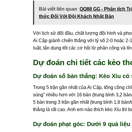
Bài viết liên quan
QQ88 GG - Phân tích T
thức Đối Với Đội Khách Nhật Bản
Với lịch sử đối đầu, chất lượng đội hình và pho
Ai Cập giành chiến thắng với tỷ số 2-0 hoặc 2-
luật, tận dụng tốt các cơ hội từ phản công và tì
Dự đoán chi tiết các kèo t
Dự đoán số bàn thắng: Kèo Xỉu có
Trong 5 trận gần nhất của Ai Cập, tổng cộng chỉ
súng” nhiều hơn với 16 bàn (trung bình 3,2 bàn
5 bàn trong 3 trận gần nhất (trung bình 1,6 bàn
thắng là rất cao. Anh em nào thích kèo Xỉu thì b
Dự đoán phạt góc: Dưới 9 quả liệu