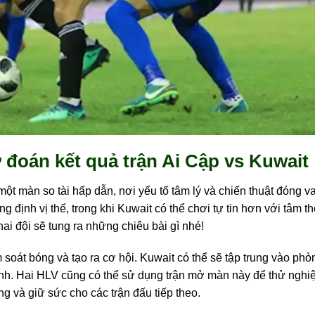
ự đoán kết quả trận Ai Cập vs Kuwait
t màn so tài hấp dẫn, nơi yếu tố tâm lý và chiến thuật đóng vai
g định vị thế, trong khi Kuwait có thể chơi tự tin hơn với tâm t
i đội sẽ tung ra những chiêu bài gì nhé!
m soát bóng và tạo ra cơ hội. Kuwait có thể sẽ tập trung vào phò
nh. Hai HLV cũng có thể sử dụng trận mở màn này để thử nghi
ng và giữ sức cho các trận đấu tiếp theo.