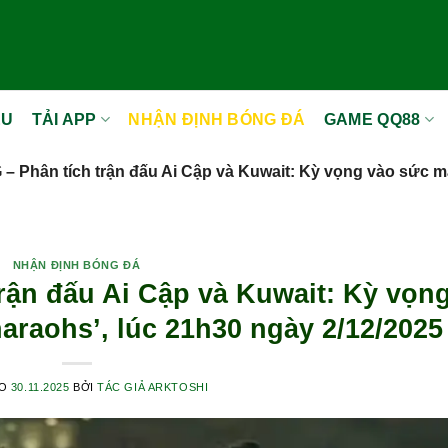
ỆU
TẢI APP
NHẬN ĐỊNH BÓNG ĐÁ
GAME QQ88
– Phân tích trận đấu Ai Cập và Kuwait: Kỳ vọng vào sức m
NHẬN ĐỊNH BÓNG ĐÁ
rận đấu Ai Cập và Kuwait: Kỳ vọn
araohs’, lúc 21h30 ngày 2/12/2025
ÀO
30.11.2025
BỞI
TÁC GIẢ ARKTOSHI