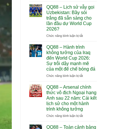
QQ88
–
QQ88 – Lịch sử vẫy gọi
Kỷ
Uzbekistan: Bầy sói
lục
trắng đã sẵn sàng cho
vô
lần đầu dự World Cup
tiền
2026?
khoáng
hậu:
ở
Chức năng bình luận bị tắt
Ronaldo
QQ88
chính
–
QQ88 – Hành trình
thức
Lịch
không tưởng của Iraq
đi
sử
đến World Cup 2026:
vào
vẫy
Sự trỗi dậy mạnh mẽ
lịch
gọi
của một đế chế bóng đá
sử
Uzbekistan:
với
Bầy
ở
Chức năng bình luận bị tắt
6
sói
QQ88
kỳ
trắng
–
QQ88 – Arsenal chính
World
đã
Hành
thức vô địch Ngoại hạng
Cup
sẵn
trình
Anh sau 22 năm: Cái kết
liên
sàng
không
lịch sử cho một hành
tiếp
cho
tưởng
trình không tưởng
lần
của
đầu
Iraq
ở
Chức năng bình luận bị tắt
dự
đến
QQ88
World
World
–
QQ88 – Toàn cảnh bảng
Cup