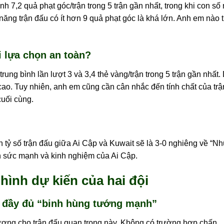
 7,2 quả phạt góc/trận trong 5 trận gần nhất, trong khi con số
năng trận đấu có ít hơn 9 quả phạt góc là khá lớn. Anh em nào 
i lựa chọn an toàn?
ung bình lần lượt 3 và 3,4 thẻ vàng/trận trong 5 trận gần nhất.
 cao. Tuy nhiên, anh em cũng cần cân nhắc đến tính chất của tr
cuối cùng.
 tỷ số trận đấu giữa Ai Cập và Kuwait sẽ là 3-0 nghiêng về “N
h sức mạnh và kinh nghiệm của Ai Cập.
hình dự kiến của hai đội
ó đầy đủ “binh hùng tướng mạnh”
 lượng cho trận đấu quan trọng này. Không có trường hợp chấn