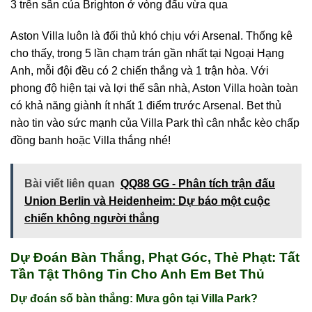
3 trên sân của Brighton ở vòng đấu vừa qua
Aston Villa luôn là đối thủ khó chịu với Arsenal. Thống kê
cho thấy, trong 5 lần chạm trán gần nhất tại Ngoại Hạng
Anh, mỗi đội đều có 2 chiến thắng và 1 trận hòa. Với
phong độ hiện tại và lợi thế sân nhà, Aston Villa hoàn toàn
có khả năng giành ít nhất 1 điểm trước Arsenal. Bet thủ
nào tin vào sức mạnh của Villa Park thì cân nhắc kèo chấp
đồng banh hoặc Villa thắng nhé!
Bài viết liên quan
QQ88 GG - Phân tích trận đấu
Union Berlin và Heidenheim: Dự báo một cuộc
chiến không người thắng
Dự Đoán Bàn Thắng, Phạt Góc, Thẻ Phạt: Tất
Tần Tật Thông Tin Cho Anh Em Bet Thủ
Dự đoán số bàn thắng: Mưa gôn tại Villa Park?