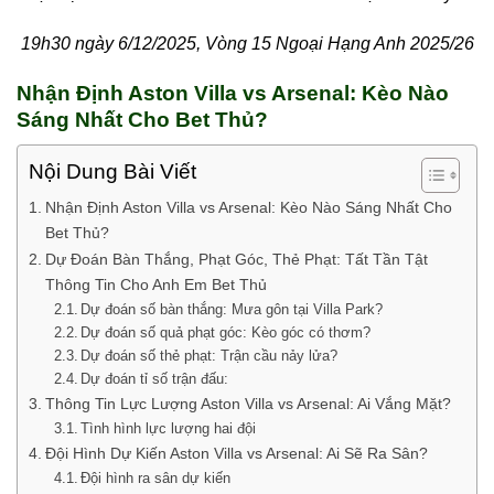
19h30 ngày 6/12/2025, Vòng 15 Ngoại Hạng Anh 2025/26
Nhận Định Aston Villa vs Arsenal: Kèo Nào
Sáng Nhất Cho Bet Thủ?
Nội Dung Bài Viết
Nhận Định Aston Villa vs Arsenal: Kèo Nào Sáng Nhất Cho
Bet Thủ?
Dự Đoán Bàn Thắng, Phạt Góc, Thẻ Phạt: Tất Tần Tật
Thông Tin Cho Anh Em Bet Thủ
Dự đoán số bàn thắng: Mưa gôn tại Villa Park?
Dự đoán số quả phạt góc: Kèo góc có thơm?
Dự đoán số thẻ phạt: Trận cầu nảy lửa?
Dự đoán tỉ số trận đấu:
Thông Tin Lực Lượng Aston Villa vs Arsenal: Ai Vắng Mặt?
Tình hình lực lượng hai đội
Đội Hình Dự Kiến Aston Villa vs Arsenal: Ai Sẽ Ra Sân?
Đội hình ra sân dự kiến