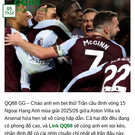
05
Th12
QQ88 GG – Chào anh em bet thủ! Trận cầu đinh vòng 15
Ngoại Hạng Anh mùa giải 2025/26 giữa Aston Villa và
Arsenal hứa hẹn sẽ vô cùng hấp dẫn. Cả hai đội đều đang
có phong độ cao, và
Link QQ88
sẽ cùng anh em soi kèo,
nhận định để có cái nhìn chuẩn chỉ nhất về trận đấu này.