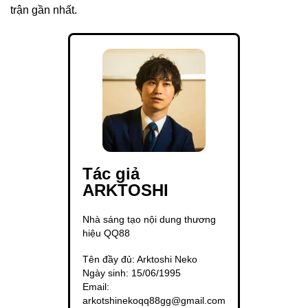
trận gần nhất.
Tác giả
ARKTOSHI
Nhà sáng tạo nội dung thương
hiệu QQ88
Tên đầy đủ: Arktoshi Neko
Ngày sinh: 15/06/1995
Email:
arkotshinekoqq88gg@gmail.com