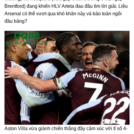
Brentford) đang khiến HLV Arteta đau đầu tìm lời giải. Liệu
Arsenal có thể vượt qua khó khăn này và bảo toàn ngôi
đầu bảng?
Aston Villa vừa giành chiến thắng đầy cảm xúc với tỉ số 4-