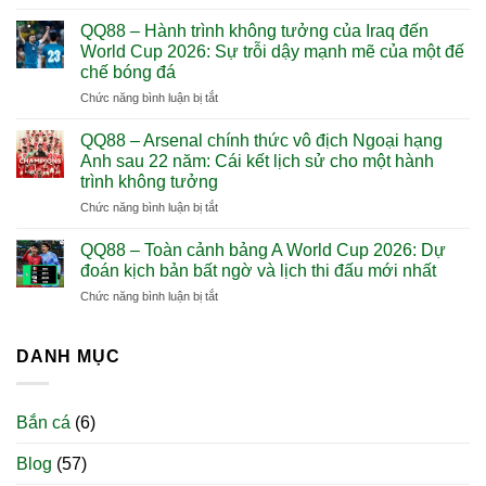
QQ88
tiền
–
khoáng
QQ88 – Hành trình không tưởng của Iraq đến
Lịch
hậu:
World Cup 2026: Sự trỗi dậy mạnh mẽ của một đế
sử
Ronaldo
chế bóng đá
vẫy
chính
ở
Chức năng bình luận bị tắt
gọi
thức
QQ88
Uzbekistan:
đi
–
Bầy
QQ88 – Arsenal chính thức vô địch Ngoại hạng
vào
Hành
sói
lịch
Anh sau 22 năm: Cái kết lịch sử cho một hành
trình
trắng
sử
trình không tưởng
không
đã
với
ở
Chức năng bình luận bị tắt
tưởng
sẵn
6
QQ88
của
sàng
kỳ
–
Iraq
cho
QQ88 – Toàn cảnh bảng A World Cup 2026: Dự
World
Arsenal
đến
lần
Cup
đoán kịch bản bất ngờ và lịch thi đấu mới nhất
chính
World
đầu
liên
ở
Chức năng bình luận bị tắt
thức
Cup
dự
tiếp
QQ88
vô
2026:
World
–
địch
Sự
Cup
Toàn
DANH MỤC
Ngoại
trỗi
2026?
cảnh
hạng
dậy
bảng
Anh
mạnh
A
sau
mẽ
Bắn cá
(6)
World
22
của
Cup
năm:
một
Blog
(57)
2026:
Cái
đế
Dự
kết
chế