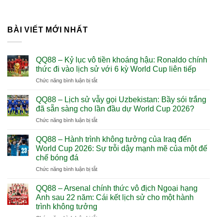
BÀI VIẾT MỚI NHẤT
QQ88 – Kỷ lục vô tiền khoáng hậu: Ronaldo chính
thức đi vào lịch sử với 6 kỳ World Cup liên tiếp
ở
Chức năng bình luận bị tắt
QQ88
–
QQ88 – Lịch sử vẫy gọi Uzbekistan: Bầy sói trắng
Kỷ
đã sẵn sàng cho lần đầu dự World Cup 2026?
lục
ở
Chức năng bình luận bị tắt
vô
QQ88
tiền
–
khoáng
QQ88 – Hành trình không tưởng của Iraq đến
Lịch
hậu:
World Cup 2026: Sự trỗi dậy mạnh mẽ của một đế
sử
Ronaldo
chế bóng đá
vẫy
chính
ở
Chức năng bình luận bị tắt
gọi
thức
QQ88
Uzbekistan:
đi
–
Bầy
QQ88 – Arsenal chính thức vô địch Ngoại hạng
vào
Hành
sói
lịch
Anh sau 22 năm: Cái kết lịch sử cho một hành
trình
trắng
sử
trình không tưởng
không
đã
với