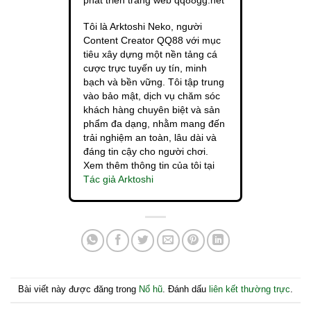
Tôi là Arktoshi Neko, người
Content Creator QQ88 với mục
tiêu xây dựng một nền tảng cá
cược trực tuyến uy tín, minh
bạch và bền vững. Tôi tập trung
vào bảo mật, dịch vụ chăm sóc
khách hàng chuyên biệt và sản
phẩm đa dạng, nhằm mang đến
trải nghiệm an toàn, lâu dài và
đáng tin cậy cho người chơi.
Xem thêm thông tin của tôi tại
Tác giả Arktoshi
Bài viết này được đăng trong
Nổ hũ
. Đánh dấu
liên kết thường trực
.