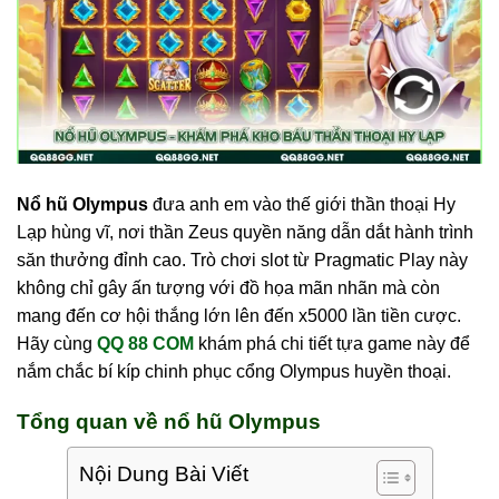
Nổ hũ Olympus
đưa anh em vào thế giới thần thoại Hy
Lạp hùng vĩ, nơi thần Zeus quyền năng dẫn dắt hành trình
săn thưởng đỉnh cao. Trò chơi slot từ Pragmatic Play này
không chỉ gây ấn tượng với đồ họa mãn nhãn mà còn
mang đến cơ hội thắng lớn lên đến x5000 lần tiền cược.
Hãy cùng
QQ 88 COM
khám phá chi tiết tựa game này để
nắm chắc bí kíp chinh phục cổng Olympus huyền thoại.
Tổng quan về nổ hũ Olympus
Nội Dung Bài Viết