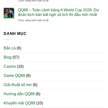
ở
Chức năng bình luận bị tắt
tưởng
sẵn
6
QQ88
của
sàng
kỳ
–
Iraq
cho
QQ88 – Toàn cảnh bảng A World Cup 2026: Dự
World
Arsenal
đến
lần
Cup
đoán kịch bản bất ngờ và lịch thi đấu mới nhất
chính
World
đầu
liên
ở
Chức năng bình luận bị tắt
thức
Cup
dự
tiếp
QQ88
vô
2026:
World
–
địch
Sự
Cup
Toàn
DANH MỤC
Ngoại
trỗi
2026?
cảnh
hạng
dậy
bảng
Anh
mạnh
A
sau
mẽ
Bắn cá
(6)
World
22
của
Cup
năm:
một
Blog
(57)
2026:
Cái
đế
Dự
kết
chế
đoán
lịch
Casino
(16)
bóng
kịch
sử
đá
bản
cho
Game QQ88
(6)
bất
một
ngờ
hành
Giải thuật sổ mơ
(6)
và
trình
lịch
không
Hướng dẫn QQ88
(6)
thi
tưởng
đấu
mới
Khuyến mãi QQ88
(10)
nhất