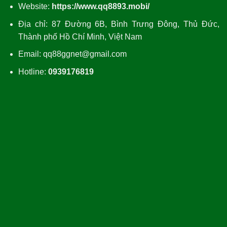
Website:
https://www.qq8893.mobi/
Địa chỉ: 87 Đường 6B, Bình Trưng Đông, Thủ Đức,
Thành phố Hồ Chí Minh, Việt Nam
Email: qq88ggnet@gmail.com
Hotline:
0939176819