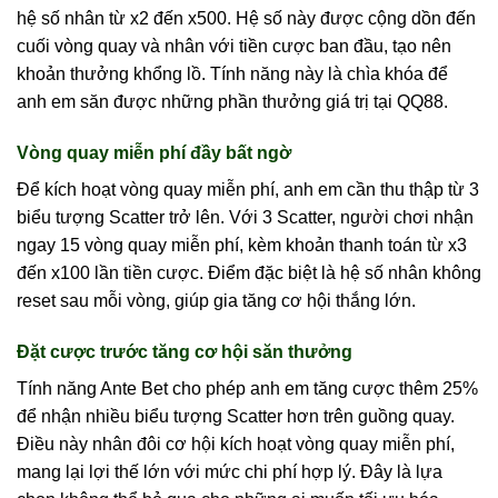
hệ số nhân từ x2 đến x500. Hệ số này được cộng dồn đến
cuối vòng quay và nhân với tiền cược ban đầu, tạo nên
khoản thưởng khổng lồ. Tính năng này là chìa khóa để
anh em săn được những phần thưởng giá trị tại QQ88.
Vòng quay miễn phí đầy bất ngờ
Để kích hoạt vòng quay miễn phí, anh em cần thu thập từ 3
biểu tượng Scatter trở lên. Với 3 Scatter, người chơi nhận
ngay 15 vòng quay miễn phí, kèm khoản thanh toán từ x3
đến x100 lần tiền cược. Điểm đặc biệt là hệ số nhân không
reset sau mỗi vòng, giúp gia tăng cơ hội thắng lớn.
Đặt cược trước tăng cơ hội săn thưởng
Tính năng Ante Bet cho phép anh em tăng cược thêm 25%
để nhận nhiều biểu tượng Scatter hơn trên guồng quay.
Điều này nhân đôi cơ hội kích hoạt vòng quay miễn phí,
mang lại lợi thế lớn với mức chi phí hợp lý. Đây là lựa