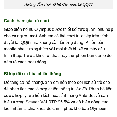
Hướng dẫn chơi nổ hũ Olympus tại QQ88
Cách tham gia trò chơi
Giao diện nổ hũ Olympus được thiết kế trực quan, phù hợp
cho cả người mới. Anh em có thể chơi trực tiếp trên trình
duyệt tại QQ88 mà không cần tải ứng dụng. Phiên bản
mobile nhẹ, tương thích với mọi thiết bị, kể cả máy cấu
hình thấp. Trước khi chơi thật, hãy thử phiên bản demo để
nắm rõ cách hoạt động.
Bí kíp tối ưu hóa chiến thắng
Để tăng cơ hội thắng, anh em nên theo dõi lịch sử trò chơi
để phân tích các tổ hợp chiến thắng trước đó. Phân bổ tiền
cược hợp lý, ưu tiên kích hoạt tính năng Ante Bet và săn
biểu tượng Scatter. Với RTP 96,5% và độ biến động cao,
kiên nhẫn là chìa khóa để chinh phục kho báu Olympus.