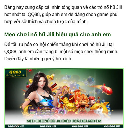
Bảng này cung cấp cái nhìn tổng quan về các trò nổ hũ Jili
hot nhất tại QQ88, giúp anh em dễ dàng chọn game phù
hợp với sở thích và chiến lược của mình.
Mẹo chơi nổ hũ Jili hiệu quả cho anh em
Để tối ưu hóa cơ hội chiến thắng khi chơi nổ hũ Jili tại
QQ88, anh em cần trang bị một số mẹo chơi thông minh.
Dưới đây là những gợi ý hữu ích.