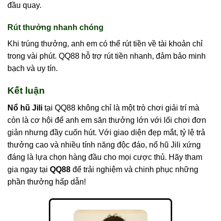
đầu quay.
Rút thưởng nhanh chóng
Khi trúng thưởng, anh em có thể rút tiền về tài khoản chỉ
trong vài phút. QQ88 hỗ trợ rút tiền nhanh, đảm bảo minh
bạch và uy tín.
Kết luận
Nổ hũ Jili
tại QQ88 không chỉ là một trò chơi giải trí mà
còn là cơ hội để anh em săn thưởng lớn với lối chơi đơn
giản nhưng đầy cuốn hút. Với giao diện đẹp mắt, tỷ lệ trả
thưởng cao và nhiều tính năng độc đáo, nổ hũ Jili xứng
đáng là lựa chọn hàng đầu cho mọi cược thủ. Hãy tham
gia ngay tại
QQ88
để trải nghiệm và chinh phục những
phần thưởng hấp dẫn!