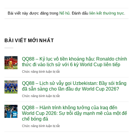
Bài viết này được đăng trong
Nổ hũ
. Đánh dấu
liên kết thường trực
.
BÀI VIẾT MỚI NHẤT
QQ88 – Kỷ lục vô tiền khoáng hậu: Ronaldo chính
thức đi vào lịch sử với 6 kỳ World Cup liên tiếp
ở
Chức năng bình luận bị tắt
QQ88
–
QQ88 – Lịch sử vẫy gọi Uzbekistan: Bầy sói trắng
Kỷ
đã sẵn sàng cho lần đầu dự World Cup 2026?
lục
ở
Chức năng bình luận bị tắt
vô
QQ88
tiền
–
khoáng
QQ88 – Hành trình không tưởng của Iraq đến
Lịch
hậu:
World Cup 2026: Sự trỗi dậy mạnh mẽ của một đế
sử
Ronaldo
chế bóng đá
vẫy
chính
ở
Chức năng bình luận bị tắt
gọi
thức
QQ88
Uzbekistan:
đi