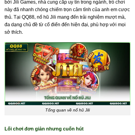
bởi Jili Games, nhà cung cấp uy tín trong ngành, trò chơi
này đã nhanh chóng chiếm trọn cảm tình của anh em cược
thủ. Tại QQ88, nổ hũ Jili mang đến trải nghiệm mượt mà,
đa dạng chủ đề từ cổ điển đến hiện đại, phù hợp với mọi
sở thích.
Tổng quan về nổ hũ Jili
Lối chơi đơn giản nhưng cuốn hút