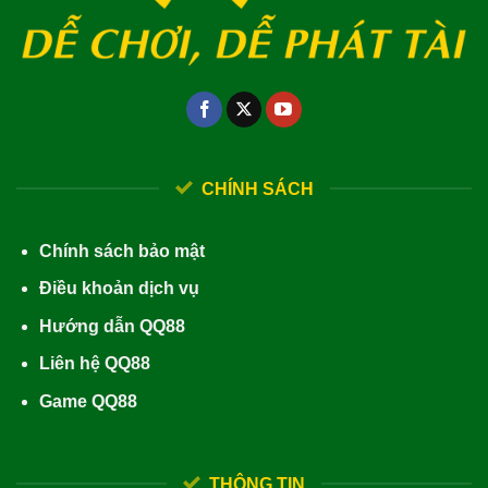
CHÍNH SÁCH
Chính sách bảo mật
Điều khoản dịch vụ
Hướng dẫn QQ88
Liên hệ QQ88
Game QQ88
THÔNG TIN