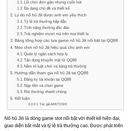
Lối chơi đơn giản nhưng cuốn hút
Đa dạng chủ đề và thiết kế
Lý do nổ hũ Jili được anh em yêu thích
Tỷ lệ trả thưởng hấp dẫn
Tính năng thưởng độc đáo
Trải nghiệm mượt mà trên mọi thiết bị
Bảng tổng hợp các tựa game nổ hũ Jili nổi bật tại QQ88
Mẹo chơi nổ hũ Jili hiệu quả cho anh em
Quản lý ngân sách hợp lý
Tận dụng khuyến mãi từ QQ88
Nắm rõ luật chơi và bảng trả thưởng
Hướng dẫn tham gia nổ hũ Jili tại QQ88
Đăng ký tài khoản tại QQ88
Nạp tiền và chọn game
Rút thưởng nhanh chóng
Kết luận
Tác giả ARKTOSHI
Nổ hũ Jili là dòng game slot nổi bật với thiết kế hiện đại,
giao diện bắt mắt và tỷ lệ trả thưởng cao. Được phát triển