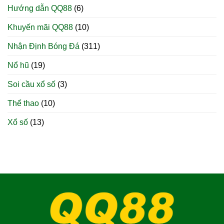
không
Hướng dẫn QQ88
(6)
thi
tưởng
đấu
mới
Khuyến mãi QQ88
(10)
nhất
Nhận Định Bóng Đá
(311)
Nổ hũ
(19)
Soi cầu xổ số
(3)
Thể thao
(10)
Xổ số
(13)