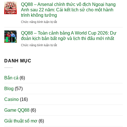
–
Bầy
QQ88 – Arsenal chính thức vô địch Ngoại hạng
vào
Hành
sói
lịch
Anh sau 22 năm: Cái kết lịch sử cho một hành
trình
trắng
sử
trình không tưởng
không
đã
với
ở
Chức năng bình luận bị tắt
tưởng
sẵn
6
QQ88
của
sàng
kỳ
–
Iraq
cho
QQ88 – Toàn cảnh bảng A World Cup 2026: Dự
World
Arsenal
đến
lần
Cup
đoán kịch bản bất ngờ và lịch thi đấu mới nhất
chính
World
đầu
liên
ở
Chức năng bình luận bị tắt
thức
Cup
dự
tiếp
QQ88
vô
2026:
World
–
địch
Sự
Cup
Toàn
DANH MỤC
Ngoại
trỗi
2026?
cảnh
hạng
dậy
bảng
Anh
mạnh
A
sau
mẽ
Bắn cá
(6)
World
22
của
Cup
năm:
một
Blog
(57)
2026:
Cái
đế
Dự
kết
chế
đoán
lịch
Casino
(16)
bóng
kịch
sử
đá
bản
cho
Game QQ88
(6)
bất
một
ngờ
hành
Giải thuật sổ mơ
(6)
và
trình
lịch