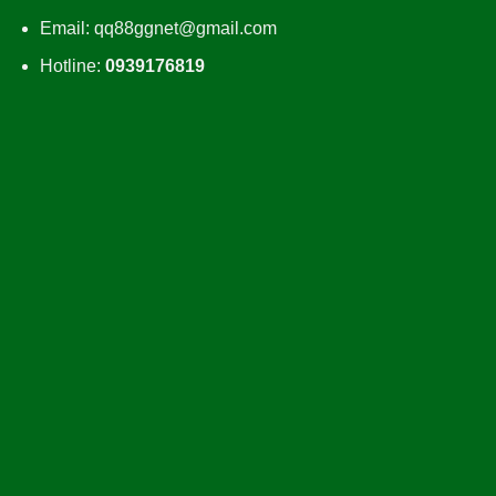
Email: qq88ggnet@gmail.com
Hotline:
0939176819