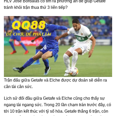
HLV José Bordalás có tìm ra phương án để giúp Getafe
tránh khỏi trận thua thứ 3 liên tiếp?
Trận đấu giữa Getafe và Elche được dự đoán sẽ diễn ra
cân tài cân sức.
Lịch sử đối đầu giữa Getafe và Elche cũng cho thấy sự
ngang tài ngang sức. Trong 20 lần chạm trán trước đây, có
tới 10 trận kết thúc với tỷ số hòa. Getafe thắng 6 trận, còn