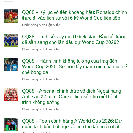
QQ88 – Kỷ lục vô tiền khoáng hậu: Ronaldo chính
thức đi vào lịch sử với 6 kỳ World Cup liên tiếp
ở
Chức năng bình luận bị tắt
QQ88
–
QQ88 – Lịch sử vẫy gọi Uzbekistan: Bầy sói trắng
Kỷ
đã sẵn sàng cho lần đầu dự World Cup 2026?
lục
ở
Chức năng bình luận bị tắt
vô
QQ88
tiền
–
khoáng
QQ88 – Hành trình không tưởng của Iraq đến
Lịch
hậu:
World Cup 2026: Sự trỗi dậy mạnh mẽ của một đế
sử
Ronaldo
chế bóng đá
vẫy
chính
ở
Chức năng bình luận bị tắt
gọi
thức
QQ88
Uzbekistan:
đi
–
Bầy
QQ88 – Arsenal chính thức vô địch Ngoại hạng
vào
Hành
sói
lịch
Anh sau 22 năm: Cái kết lịch sử cho một hành
trình
trắng
sử
trình không tưởng
không
đã
với
ở
Chức năng bình luận bị tắt
tưởng
sẵn
6
QQ88
của
sàng
kỳ
–
Iraq
cho
QQ88 – Toàn cảnh bảng A World Cup 2026: Dự
World
Arsenal
đến
lần
Cup
đoán kịch bản bất ngờ và lịch thi đấu mới nhất
chính
World
đầu
liên