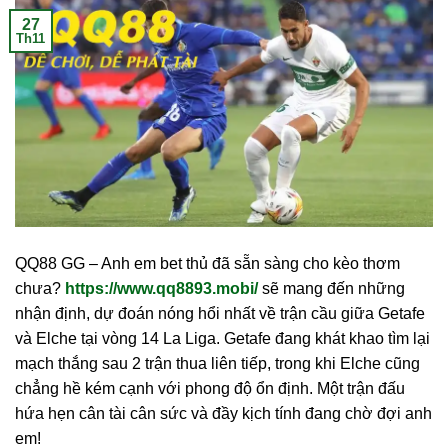
27
Th11
QQ88 GG – Anh em bet thủ đã sẵn sàng cho kèo thơm
chưa?
https://www.qq8893.mobi/
sẽ mang đến những
nhận định, dự đoán nóng hổi nhất về trận cầu giữa Getafe
và Elche tại vòng 14 La Liga. Getafe đang khát khao tìm lại
mạch thắng sau 2 trận thua liên tiếp, trong khi Elche cũng
chẳng hề kém cạnh với phong độ ổn định. Một trận đấu
hứa hẹn cân tài cân sức và đầy kịch tính đang chờ đợi anh
em!