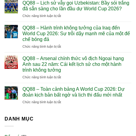
–
QQ88 – Lịch sử vẫy gọi Uzbekistan: Bầy sói trắng
Kỷ
đã sẵn sàng cho lần đầu dự World Cup 2026?
lục
ở
Chức năng bình luận bị tắt
vô
QQ88
tiền
–
khoáng
QQ88 – Hành trình không tưởng của Iraq đến
Lịch
hậu:
World Cup 2026: Sự trỗi dậy mạnh mẽ của một đế
sử
Ronaldo
chế bóng đá
vẫy
chính
ở
Chức năng bình luận bị tắt
gọi
thức
QQ88
Uzbekistan:
đi
–
Bầy
QQ88 – Arsenal chính thức vô địch Ngoại hạng
vào
Hành
sói
lịch
Anh sau 22 năm: Cái kết lịch sử cho một hành
trình
trắng
sử
trình không tưởng
không
đã
với
ở
Chức năng bình luận bị tắt
tưởng
sẵn
6
QQ88
của
sàng
kỳ
–
Iraq
cho
QQ88 – Toàn cảnh bảng A World Cup 2026: Dự
World
Arsenal
đến
lần
Cup
đoán kịch bản bất ngờ và lịch thi đấu mới nhất
chính
World
đầu
liên
ở
Chức năng bình luận bị tắt
thức
Cup
dự
tiếp
QQ88
vô
2026:
World
–
địch
Sự
Cup
Toàn
DANH MỤC
Ngoại
trỗi
2026?
cảnh
hạng
dậy
bảng
Anh
mạnh
A
sau
mẽ