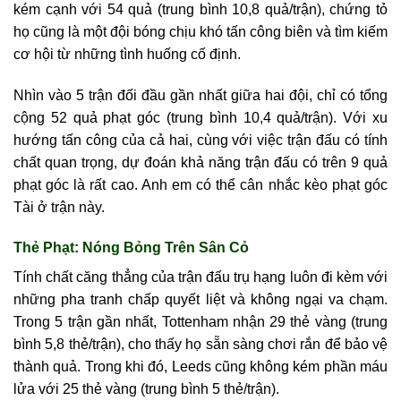
kém cạnh với 54 quả (trung bình 10,8 quả/trận), chứng tỏ
họ cũng là một đội bóng chịu khó tấn công biên và tìm kiếm
cơ hội từ những tình huống cố định.
Nhìn vào 5 trận đối đầu gần nhất giữa hai đội, chỉ có tổng
cộng 52 quả phạt góc (trung bình 10,4 quả/trận). Với xu
hướng tấn công của cả hai, cùng với việc trận đấu có tính
chất quan trọng, dự đoán khả năng trận đấu có trên 9 quả
phạt góc là rất cao. Anh em có thể cân nhắc kèo phạt góc
Tài ở trận này.
Thẻ Phạt: Nóng Bỏng Trên Sân Cỏ
Tính chất căng thẳng của trận đấu trụ hạng luôn đi kèm với
những pha tranh chấp quyết liệt và không ngại va chạm.
Trong 5 trận gần nhất, Tottenham nhận 29 thẻ vàng (trung
bình 5,8 thẻ/trận), cho thấy họ sẵn sàng chơi rắn để bảo vệ
thành quả. Trong khi đó, Leeds cũng không kém phần máu
lửa với 25 thẻ vàng (trung bình 5 thẻ/trận).