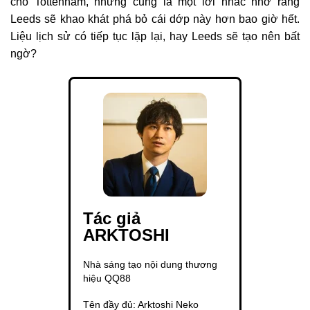
cho Tottenham, nhưng cũng là một lời nhắc nhở rằng
Leeds sẽ khao khát phá bỏ cái dớp này hơn bao giờ hết.
Liệu lịch sử có tiếp tục lặp lại, hay Leeds sẽ tạo nên bất
ngờ?
Tác giả
ARKTOSHI
Nhà sáng tạo nội dung thương
hiệu QQ88
Tên đầy đủ: Arktoshi Neko