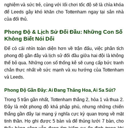
nghiệm và sức trẻ, cùng với lối chơi tốc độ sẽ là chìa khóa
để Leeds gây khó khăn cho Tottenham ngay tại sân nhà
của đối thủ.
Phong Độ & Lịch Sử Đối Đầu: Những Con Số
Không Biết Nói Dối
Để có cái nhìn toàn diện hơn về trận đấu, việc phân tích
phong độ gần đây và lịch sử đối đầu giữa hai đội là không
thể bỏ qua. Những con số thống kê sẽ cung cấp bức tranh
chân thực nhất về sức mạnh và xu hướng của Tottenham
và Leeds.
Phong Độ Gần Đây: Ai Đang Thăng Hoa, Ai Sa Sút?
Trong 5 trận gần nhất, Tottenham thắng 2, hòa 1 và thua 2.
Đây là một phong độ khá phập phù, nhưng những chiến
thắng gần đây lại mang ý nghĩa cực kỳ quan trọng về mặt
tinh thần. Họ ghi được 5 bàn và để thủng lưới 7 bàn, cho