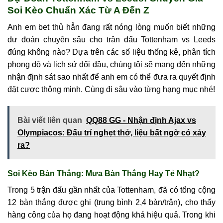
Soi Kèo Chuẩn Xác Từ A Đến Z
Anh em bet thủ hẳn đang rất nóng lòng muốn biết những
dự đoán chuyên sâu cho trận đấu Tottenham vs Leeds
đúng không nào? Dựa trên các số liệu thống kê, phân tích
phong độ và lịch sử đối đầu, chúng tôi sẽ mang đến những
nhận định sát sao nhất để anh em có thể đưa ra quyết định
đặt cược thông minh. Cùng đi sâu vào từng hạng mục nhé!
Bài viết liên quan
QQ88 GG - Nhận định Ajax vs
Olympiacos: Đấu trí nghẹt thở, liệu bất ngờ có xảy
ra?
Soi Kèo Bàn Thắng: Mưa Bàn Thắng Hay Tẻ Nhạt?
Trong 5 trận đấu gần nhất của Tottenham, đã có tổng cộng
12 bàn thắng được ghi (trung bình 2,4 bàn/trận), cho thấy
hàng công của họ đang hoạt động khá hiệu quả. Trong khi