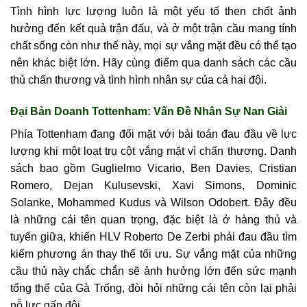
Tình hình lực lượng luôn là một yếu tố then chốt ảnh
hưởng đến kết quả trận đấu, và ở một trận cầu mang tính
chất sống còn như thế này, mọi sự vắng mặt đều có thể tạo
nên khác biệt lớn. Hãy cùng điểm qua danh sách các cầu
thủ chấn thương và tình hình nhân sự của cả hai đội.
Đại Bản Doanh Tottenham: Vấn Đề Nhân Sự Nan Giải
Phía Tottenham đang đối mặt với bài toán đau đầu về lực
lượng khi một loạt trụ cột vắng mặt vì chấn thương. Danh
sách bao gồm Guglielmo Vicario, Ben Davies, Cristian
Romero, Dejan Kulusevski, Xavi Simons, Dominic
Solanke, Mohammed Kudus và Wilson Odobert. Đây đều
là những cái tên quan trọng, đặc biệt là ở hàng thủ và
tuyến giữa, khiến HLV Roberto De Zerbi phải đau đầu tìm
kiếm phương án thay thế tối ưu. Sự vắng mặt của những
cầu thủ này chắc chắn sẽ ảnh hưởng lớn đến sức mạnh
tổng thể của Gà Trống, đòi hỏi những cái tên còn lại phải
nỗ lực gấp đôi.