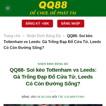
Bỏ
qua
nội
dung
ĐĂNG KÝ +58K
ĐĂNG NHẬP
Trang chủ
»
Nhận Định Bóng Đá
»
QQ88- Soi kèo
Tottenham vs Leeds: Gà Trống Đạp Đổ Cửa Tử, Leeds
Có Còn Đường Sống?
NHẬN ĐỊNH BÓNG ĐÁ
QQ88- Soi kèo Tottenham vs Leeds:
Gà Trống Đạp Đổ Cửa Tử, Leeds
Có Còn Đường Sống?
ĐĂNG VÀO
09.05.2026
BỞI
TÁC GIẢ ARKTOSHI