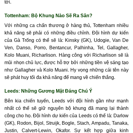
tới.
Tottenham: Bộ Khung Nào Sẽ Ra Sân?
Với những ca chấn thương ở hàng thủ, Tottenham nhiều
khả năng sẽ phải có những điều chỉnh. Đội hình dự kiến
của Gà Trống có thể sẽ là: Kinsky (GK), Udogie, Van De
Ven, Danso, Porro, Bentancur, Palhinha, Tel, Gallagher,
Kolo Muani, Richarlison. Hàng công với Richarlison sẽ là
mũi nhọn chủ lực, được hỗ trợ bởi những tiền vệ sáng tạo
như Gallagher và Kolo Muani. Hy vọng những cái tên này
sẽ phát huy tối đa khả năng để mang về chiến thắng.
Leeds: Những Gương Mặt Đáng Chú Ý
Bên kia chiến tuyến, Leeds với đội hình gần như mạnh
nhất có thể sẽ giữ nguyên bộ khung đã mang lại thành
công cho họ. Đội hình dự kiến của Leeds có thể là: Darlow
(GK), Rodon, Bijol, Struijk, Bogle, Stach, Ampadu, Tanaka,
Justin, Calvert-Lewin, Okafor. Sự kết hợp giữa kinh