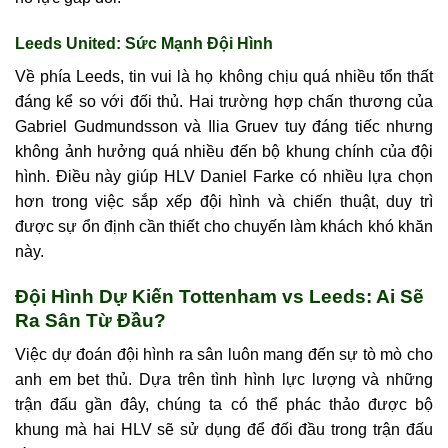
Leeds United: Sức Mạnh Đội Hình
Về phía Leeds, tin vui là họ không chịu quá nhiều tổn thất
đáng kể so với đối thủ. Hai trường hợp chấn thương của
Gabriel Gudmundsson và Ilia Gruev tuy đáng tiếc nhưng
không ảnh hưởng quá nhiều đến bộ khung chính của đội
hình. Điều này giúp HLV Daniel Farke có nhiều lựa chọn
hơn trong việc sắp xếp đội hình và chiến thuật, duy trì
được sự ổn định cần thiết cho chuyến làm khách khó khăn
này.
Đội Hình Dự Kiến Tottenham vs Leeds: Ai Sẽ
Ra Sân Từ Đầu?
Việc dự đoán đội hình ra sân luôn mang đến sự tò mò cho
anh em bet thủ. Dựa trên tình hình lực lượng và những
trận đấu gần đây, chúng ta có thể phác thảo được bộ
khung mà hai HLV sẽ sử dụng để đối đầu trong trận đấu