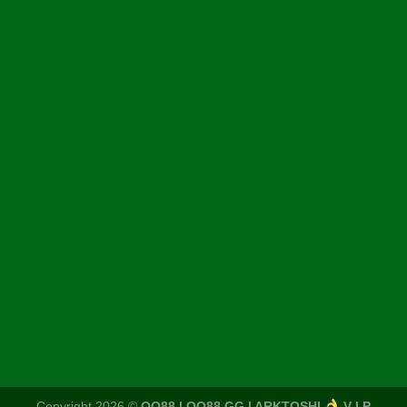
Copyright 2026 ©
QQ88 | QQ88 GG | ARKTOSHI
V I P