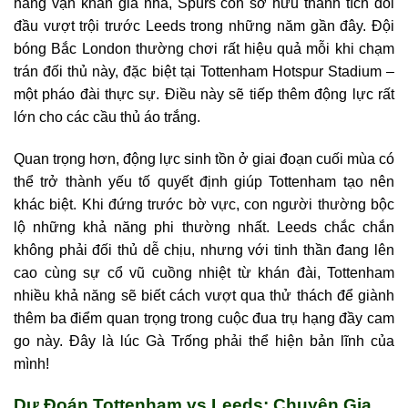
hàng vạn khán giả nhà, Spurs còn sở hữu thành tích đối
đầu vượt trội trước Leeds trong những năm gần đây. Đội
bóng Bắc London thường chơi rất hiệu quả mỗi khi chạm
trán đối thủ này, đặc biệt tại Tottenham Hotspur Stadium –
một pháo đài thực sự. Điều này sẽ tiếp thêm động lực rất
lớn cho các cầu thủ áo trắng.
Quan trọng hơn, động lực sinh tồn ở giai đoạn cuối mùa có
thể trở thành yếu tố quyết định giúp Tottenham tạo nên
khác biệt. Khi đứng trước bờ vực, con người thường bộc
lộ những khả năng phi thường nhất. Leeds chắc chắn
không phải đối thủ dễ chịu, nhưng với tinh thần đang lên
cao cùng sự cổ vũ cuồng nhiệt từ khán đài, Tottenham
nhiều khả năng sẽ biết cách vượt qua thử thách để giành
thêm ba điểm quan trọng trong cuộc đua trụ hạng đầy cam
go này. Đây là lúc Gà Trống phải thể hiện bản lĩnh của
mình!
Dự Đoán Tottenham vs Leeds: Chuyên Gia