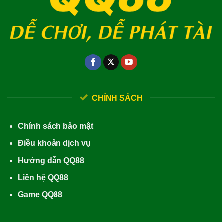
CHÍNH SÁCH
Chính sách bảo mật
Điều khoản dịch vụ
Hướng dẫn QQ88
Liên hệ QQ88
Game QQ88