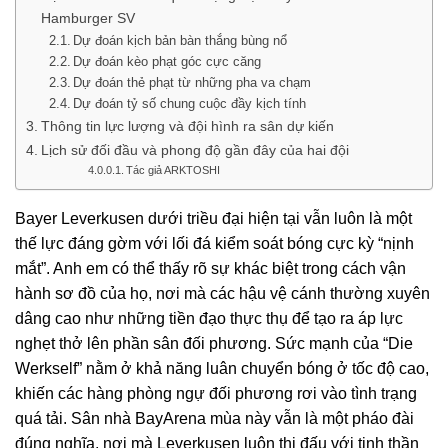
Hamburger SV
Dự đoán kịch bản bàn thắng bùng nổ
Dự đoán kèo phạt góc cực căng
Dự đoán thẻ phạt từ những pha va chạm
Dự đoán tỷ số chung cuộc đầy kịch tính
Thông tin lực lượng và đội hình ra sân dự kiến
Lịch sử đối đầu và phong độ gần đây của hai đội
Tác giả ARKTOSHI
Bayer Leverkusen dưới triều đại hiện tại vẫn luôn là một
thế lực đáng gờm với lối đá kiểm soát bóng cực kỳ “nịnh
mắt”. Anh em có thể thấy rõ sự khác biệt trong cách vận
hành sơ đồ của họ, nơi mà các hậu vệ cánh thường xuyên
dâng cao như những tiền đạo thực thụ để tạo ra áp lực
nghẹt thở lên phần sân đối phương. Sức mạnh của “Die
Werkself” nằm ở khả năng luân chuyển bóng ở tốc độ cao,
khiến các hàng phòng ngự đối phương rơi vào tình trạng
quá tải. Sân nhà BayArena mùa này vẫn là một pháo đài
đúng nghĩa, nơi mà Leverkusen luôn thi đấu với tinh thần