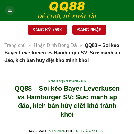
Bỏ
qua
nội
dung
ĐĂNG KÝ +58K
ĐĂNG NHẬP
Trang chủ
»
Nhận Định Bóng Đá
»
QQ88 – Soi kèo
Bayer Leverkusen vs Hamburger SV: Sức mạnh áp
đảo, kịch bản hủy diệt khó tránh khỏi
NHẬN ĐỊNH BÓNG ĐÁ
QQ88 – Soi kèo Bayer Leverkusen
vs Hamburger SV: Sức mạnh áp
đảo, kịch bản hủy diệt khó tránh
khỏi
ĐĂNG VÀO
15.05.2026
BỞI
TÁC GIẢ ARKTOSHI