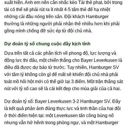
xuất hiện. Anh em nên cân nhắc kèo Tài thẻ phạt, bởi trọng
tài có thể sẽ phải rút ra ít nhất 4-5 tấm thẻ để hạ nhiệt
những cái đầu nóng trên sân. Đội khách Hamburger
thường là những người phải nhận thẻ nhiều hơn khi phải
gồng mình chống đỡ sức ép từ đội chủ nhà.
Dự đoán tỷ số chung cuộc đầy kịch tính
Dựa trên tất cả các phân tích về phong độ, lực lượng và
động lực thi đấu, một chiến thắng cho Bayer Leverkusen là
điều đã được dự báo từ trước. Tuy nhiên, Hamburger SV
với tâm lý không còn gì để mất sẽ khiến đội chủ nhà phải
toát mồ hôi hột mới có thể giữ lại 3 điểm. Một trận thắng sát
nút với tỷ số cao sẽ là cái kết đẹp cho mùa giải của cả hai.
Dự đoán tỷ số: Bayer Leverkusen 3-2 Hamburger SV. Đây
là kết quả phản ánh đúng thực lực và tinh thần của hai đội
ở thời điểm hiện tại: một Leverkusen tấn công bùng nổ
nhưng vẫn hớ hênh trong phòng ngự, và một Hamburger