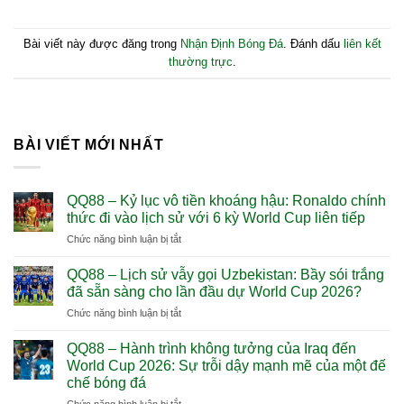
Bài viết này được đăng trong
Nhận Định Bóng Đá
. Đánh dấu
liên kết
thường trực
.
BÀI VIẾT MỚI NHẤT
QQ88 – Kỷ lục vô tiền khoáng hậu: Ronaldo chính
thức đi vào lịch sử với 6 kỳ World Cup liên tiếp
ở
Chức năng bình luận bị tắt
QQ88
–
QQ88 – Lịch sử vẫy gọi Uzbekistan: Bầy sói trắng
Kỷ
đã sẵn sàng cho lần đầu dự World Cup 2026?
lục
ở
Chức năng bình luận bị tắt
vô
QQ88
tiền
–
khoáng
QQ88 – Hành trình không tưởng của Iraq đến
Lịch
hậu:
World Cup 2026: Sự trỗi dậy mạnh mẽ của một đế
sử
Ronaldo
chế bóng đá
vẫy
chính
ở
Chức năng bình luận bị tắt
gọi