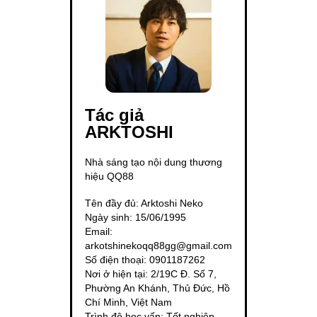
Tác giả
ARKTOSHI
Nhà sáng tạo nội dung thương
hiệu QQ88
Tên đầy đủ: Arktoshi Neko
Ngày sinh: 15/06/1995
Email:
arkotshinekoqq88gg@gmail.com
Số điện thoại: 0901187262
Nơi ở hiện tại: 2/19C Đ. Số 7,
Phường An Khánh, Thủ Đức, Hồ
Chí Minh, Việt Nam
Trình độ học vấn: Tốt nghiệp