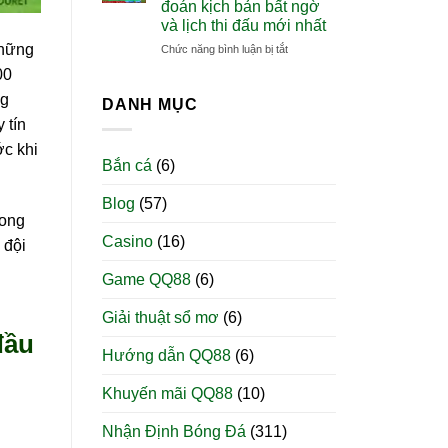
đoán kịch bản bất ngờ
Sự
thức
và lịch thi đấu mới nhất
trỗi
vô
dậy
những
địch
ở
Chức năng bình luận bị tắt
mạnh
Ngoại
QQ88
00
mẽ
hạng
–
của
ng
Anh
Toàn
DANH MỤC
một
sau
cảnh
 tín
đế
22
bảng
chế
ớc khi
năm:
A
Bắn cá
(6)
bóng
Cái
World
đá
kết
Cup
lịch
Blog
(57)
2026:
sử
hong
Dự
cho
đoán
Casino
(16)
 đội
một
kịch
hành
bản
Game QQ88
(6)
trình
bất
không
ngờ
Giải thuật sổ mơ
(6)
tưởng
và
đầu
lịch
Hướng dẫn QQ88
(6)
thi
đấu
mới
Khuyến mãi QQ88
(10)
nhất
Nhận Định Bóng Đá
(311)