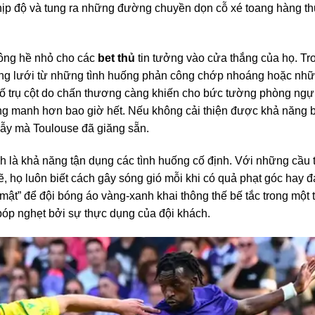
nhịp độ và tung ra những đường chuyền dọn cỗ xé toang hàng th
hông hề nhỏ cho các
bet thủ
tin tưởng vào cửa thắng của họ. Tr
ủng lưới từ những tình huống phản công chớp nhoáng hoặc nh
số trụ cột do chấn thương càng khiến cho bức tường phòng ngự
g manh hơn bao giờ hết. Nếu không cải thiện được khả năng b
bẫy mà Toulouse đã giăng sẵn.
h là khả năng tận dụng các tình huống cố định. Với những cầu 
 họ luôn biết cách gây sóng gió mỗi khi có quả phạt góc hay đ
í mật” để đội bóng áo vàng-xanh khai thông thế bế tắc trong một 
bóp nghẹt bởi sự thực dụng của đội khách.