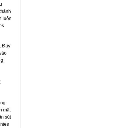
u
 thành
h luôn
es
. Đây
 vào
ng
t
ang
h mất
ân sút
antes