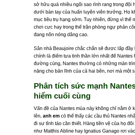
sở hữu quá nhiều ngôi sao rình rang trong đội h
dưới bàn tay của huấn luyện viên trưởng. Họ k
mục tiêu trụ hạng sớm. Tuy nhiên, đừng vì thế
chơi cực hay trong thế trận phòng ngự phản cô
đang nôn nóng dâng cao.
Sân nhà Beaujoire chắc chắn sẽ được lấp đầy 
chính là điểm tựa tinh thần lớn nhất để Nantes 
đường cùng, Nantes thường có những màn trình 
nặng cho bản lĩnh của cả hai bên, nơi mà một 
Phân tích sức mạnh Nantes
hiểm cuối cùng
Vấn đề của Nantes mùa này không chỉ nằm ở kỹ t
lên,
anh em
có thể thấy các cầu thủ Nantes nh
đi sự tỉnh táo cần thiết. Hàng tiền vệ của họ đô
như Matthis Abline hay Ignatius Ganago rơi vào