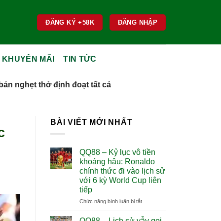
ĐĂNG KÝ +58K
ĐĂNG NHẬP
KHUYẾN MÃI
TIN TỨC
bản nghẹt thở định đoạt tất cả
BÀI VIẾT MỚI NHẤT
c
QQ88 – Kỷ lục vô tiền
khoáng hậu: Ronaldo
chính thức đi vào lịch sử
với 6 kỳ World Cup liên
tiếp
ở
Chức năng bình luận bị tắt
QQ88
–
QQ88 – Lịch sử vẫy gọi