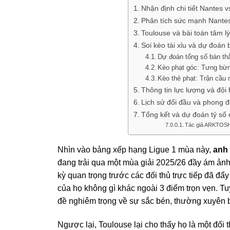
Nhận định chi tiết Nantes v
Phân tích sức mạnh Nantes
Toulouse và bài toán tâm lý
Soi kèo tài xỉu và dự đoán 
Dự đoán tổng số bàn thắ
Kèo phạt góc: Tưng bừng
Kèo thẻ phạt: Trận cầu 
Thông tin lực lượng và đội 
Lịch sử đối đầu và phong 
Tổng kết và dự đoán tỷ số 
Tác giả ARKTOSH
Nhìn vào bảng xếp hạng Ligue 1 mùa này,
anh
đang trải qua một mùa giải 2025/26 đầy ám ảnh
kỳ quan trọng trước các đối thủ trực tiếp đã đẩ
của họ không gì khác ngoài 3 điểm trọn vẹn. T
đề nghiêm trọng về sự sắc bén, thường xuyên b
Ngược lại, Toulouse lại cho thấy họ là một đối 