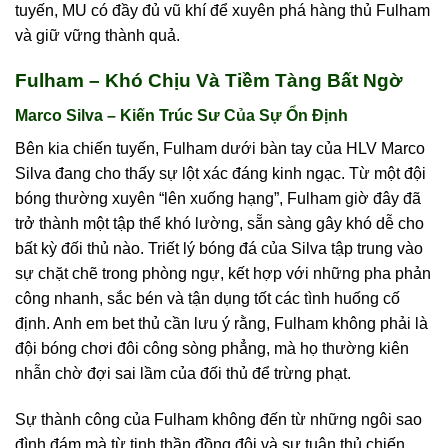
tuyến, MU có đầy đủ vũ khí để xuyên phá hàng thủ Fulham
và giữ vững thành quả.
Fulham – Khó Chịu Và Tiềm Tàng Bất Ngờ
Marco Silva – Kiến Trúc Sư Của Sự Ổn Định
Bên kia chiến tuyến, Fulham dưới bàn tay của HLV Marco
Silva đang cho thấy sự lột xác đáng kinh ngạc. Từ một đội
bóng thường xuyên “lên xuống hạng”, Fulham giờ đây đã
trở thành một tập thể khó lường, sẵn sàng gây khó dễ cho
bất kỳ đối thủ nào. Triết lý bóng đá của Silva tập trung vào
sự chặt chẽ trong phòng ngự, kết hợp với những pha phản
công nhanh, sắc bén và tận dụng tốt các tình huống cố
định. Anh em bet thủ cần lưu ý rằng, Fulham không phải là
đội bóng chơi đôi công sòng phẳng, mà họ thường kiên
nhẫn chờ đợi sai lầm của đối thủ để trừng phạt.
Sự thành công của Fulham không đến từ những ngôi sao
đình đám mà từ tinh thần đồng đội và sự tuân thủ chiến