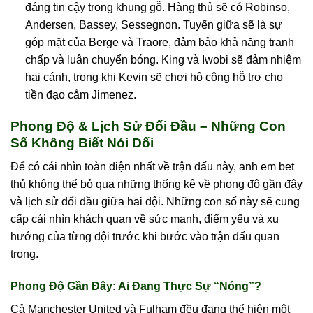
đáng tin cậy trong khung gỗ. Hàng thủ sẽ có Robinso,
Andersen, Bassey, Sessegnon. Tuyến giữa sẽ là sự
góp mặt của Berge và Traore, đảm bảo khả năng tranh
chấp và luân chuyển bóng. King và Iwobi sẽ đảm nhiệm
hai cánh, trong khi Kevin sẽ chơi hộ công hỗ trợ cho
tiền đạo cắm Jimenez.
Phong Độ & Lịch Sử Đối Đầu – Những Con
Số Không Biết Nói Dối
Để có cái nhìn toàn diện nhất về trận đấu này, anh em bet
thủ không thể bỏ qua những thống kê về phong độ gần đây
và lịch sử đối đầu giữa hai đội. Những con số này sẽ cung
cấp cái nhìn khách quan về sức mạnh, điểm yếu và xu
hướng của từng đội trước khi bước vào trận đấu quan
trọng.
Phong Độ Gần Đây: Ai Đang Thực Sự “Nóng”?
Cả Manchester United và Fulham đều đang thể hiện một