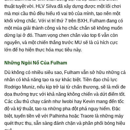
thuật tuyệt vời. HLV Silva đã xây dựng được một lối chơi
mà mọi cầu thủ đều hiểu rõ vai trò của mình, tạo nên một
khối vững chắc. Với vị trí thứ 7 trên BXH, Fulham đang có
một mùa giải thành công và họ chắc chắn sẽ không muốn
dừng lại ở đó. Tham vọng chen chân vào top 6 vẫn còn
nguyên, và một chiến thắng trước MU sẽ là cú hích cực
lớn để họ hiện thực hóa mục tiêu này.
Những Ngòi Nổ Của Fulham
Dù không có nhiều siêu sao, Fulham vẫn sở hữu những cá
nhân có khả năng tạo ra sự khác biệt. Tiền đạo chủ lực
Rodrigo Muniz, nếu kịp trở lại từ chấn thương, sẽ là mối đe
dọa thường trực với khả năng không chiến và dứt điểm tốt.
Các cầu thủ chạy cánh như Iwobi hay Kevin mang đến tốc
độ và kỹ thuật, tạo ra những pha đột phá nguy hiểm. Đặc
biệt, tuyến tiền vệ với Palhinha hoặc Traore là những máy
quét thực thụ, sẵn sàng đánh chặn và phân phối bóng hiệu