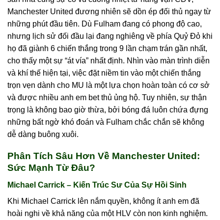
Manchester United đương nhiên sẽ dồn ép đối thủ ngay từ
những phút đầu tiên. Dù Fulham đang có phong độ cao,
nhưng lịch sử đối đầu lại đang nghiêng về phía Quỷ Đỏ khi
họ đã giành 6 chiến thắng trong 9 lần chạm trán gần nhất,
cho thấy một sự “át vía” nhất định. Nhìn vào màn trình diễn
và khí thế hiện tại, việc đặt niềm tin vào một chiến thắng
trọn vẹn dành cho MU là một lựa chọn hoàn toàn có cơ sở
và được nhiều anh em bet thủ ủng hộ. Tuy nhiên, sự thận
trọng là không bao giờ thừa, bởi bóng đá luôn chứa đựng
những bất ngờ khó đoán và Fulham chắc chắn sẽ không
dễ dàng buông xuôi.
Phân Tích Sâu Hơn Về Manchester United:
Sức Mạnh Từ Đâu?
Michael Carrick – Kiến Trúc Sư Của Sự Hồi Sinh
Khi Michael Carrick lên nắm quyền, không ít anh em đã
hoài nghi về khả năng của một HLV còn non kinh nghiệm.