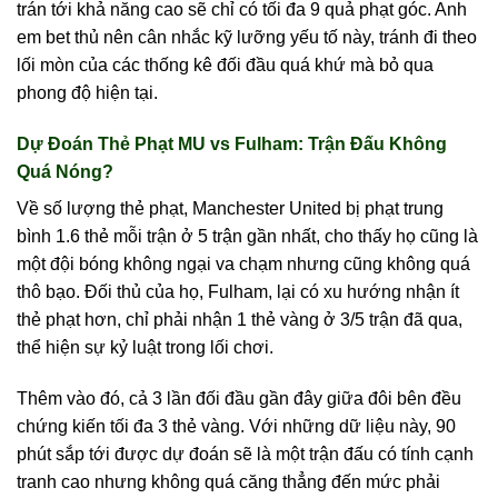
trán tới khả năng cao sẽ chỉ có tối đa 9 quả phạt góc. Anh
em bet thủ nên cân nhắc kỹ lưỡng yếu tố này, tránh đi theo
lối mòn của các thống kê đối đầu quá khứ mà bỏ qua
phong độ hiện tại.
Dự Đoán Thẻ Phạt MU vs Fulham: Trận Đấu Không
Quá Nóng?
Về số lượng thẻ phạt, Manchester United bị phạt trung
bình 1.6 thẻ mỗi trận ở 5 trận gần nhất, cho thấy họ cũng là
một đội bóng không ngại va chạm nhưng cũng không quá
thô bạo. Đối thủ của họ, Fulham, lại có xu hướng nhận ít
thẻ phạt hơn, chỉ phải nhận 1 thẻ vàng ở 3/5 trận đã qua,
thể hiện sự kỷ luật trong lối chơi.
Thêm vào đó, cả 3 lần đối đầu gần đây giữa đôi bên đều
chứng kiến tối đa 3 thẻ vàng. Với những dữ liệu này, 90
phút sắp tới được dự đoán sẽ là một trận đấu có tính cạnh
tranh cao nhưng không quá căng thẳng đến mức phải