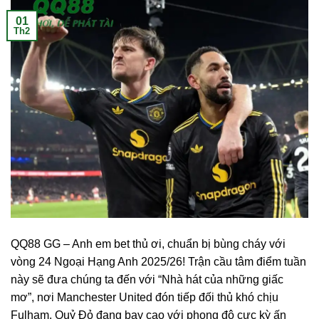
01
Th2
QQ88 GG – Anh em bet thủ ơi, chuẩn bị bùng cháy với
vòng 24 Ngoại Hạng Anh 2025/26! Trận cầu tâm điểm tuần
này sẽ đưa chúng ta đến với “Nhà hát của những giấc
mơ”, nơi Manchester United đón tiếp đối thủ khó chịu
Fulham. Quỷ Đỏ đang bay cao với phong độ cực kỳ ấn