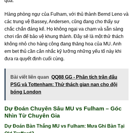
quả.
Hàng phòng ngự của Fulham, với thủ thành Bernd Leno và
các trung vệ Bassey, Andersen, cũng đang cho thấy sự
chắc chắn đáng kể. Họ không ngại va chạm và sẵn sàng
chơi rắn để bảo vệ khung thành. Đây sẽ là một thử thách
không nhỏ cho hàng công đang thăng hoa của MU. Anh
em bet thủ cần cân nhắc kỹ lưỡng những yếu tố này khi
đưa ra quyết định cuối cùng.
Bài viết liên quan
QQ88 GG - Phân tích trận đấu
PSG và Tottenham: Thử thách gian nan cho đội
bóng London
Dự Đoán Chuyên Sâu MU vs Fulham – Góc
Nhìn Từ Chuyên Gia
Dự Đoán Bàn Thắng MU vs Fulham: Mưa Ghi Bàn Tại