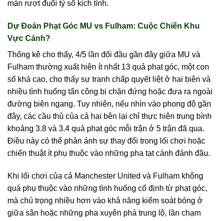
màn rượt đuổi tỷ số kịch tính.
Dự Đoán Phạt Góc MU vs Fulham: Cuộc Chiến Khu
Vực Cánh?
Thống kê cho thấy, 4/5 lần đối đầu gần đây giữa MU và
Fulham thường xuất hiện ít nhất 13 quả phạt góc, một con
số khá cao, cho thấy sự tranh chấp quyết liệt ở hai biên và
nhiều tình huống tấn công bị chặn đứng hoặc đưa ra ngoài
đường biên ngang. Tuy nhiên, nếu nhìn vào phong độ gần
đây, các cầu thủ của cả hai bên lại chỉ thực hiện trung bình
khoảng 3.8 và 3.4 quả phạt góc mỗi trận ở 5 trận đã qua.
Điều này có thể phản ánh sự thay đổi trong lối chơi hoặc
chiến thuật ít phụ thuộc vào những pha tạt cánh đánh đầu.
Khi lối chơi của cả Manchester United và Fulham không
quá phụ thuộc vào những tình huống cố định từ phạt góc,
mà chú trọng nhiều hơn vào khả năng kiểm soát bóng ở
giữa sân hoặc những pha xuyên phá trung lộ, lần chạm