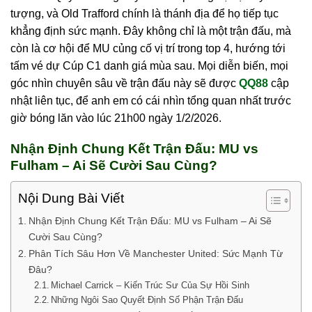
tượng, và Old Trafford chính là thánh địa để họ tiếp tục
khẳng định sức mạnh. Đây không chỉ là một trận đấu, mà
còn là cơ hội để MU củng cố vị trí trong top 4, hướng tới
tấm vé dự Cúp C1 danh giá mùa sau. Mọi diễn biến, mọi
góc nhìn chuyên sâu về trận đấu này sẽ được
QQ88
cập
nhật liên tục, để anh em có cái nhìn tổng quan nhất trước
giờ bóng lăn vào lúc 21h00 ngày 1/2/2026.
Nhận Định Chung Kết Trận Đấu: MU vs
Fulham – Ai Sẽ Cười Sau Cùng?
Nội Dung Bài Viết
Nhận Định Chung Kết Trận Đấu: MU vs Fulham – Ai Sẽ
Cười Sau Cùng?
Phân Tích Sâu Hơn Về Manchester United: Sức Mạnh Từ
Đâu?
Michael Carrick – Kiến Trúc Sư Của Sự Hồi Sinh
Những Ngôi Sao Quyết Định Số Phận Trận Đấu