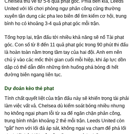
Chelsea thu về từ 5-6 quả phạt góc. Phía bên kia, Leeds
United với lối chơi phòng ngự phản công cũng thường
xuyên tận dụng các pha leo biên để tìm kiếm cơ hội, trung
bình họ có khoảng 3-4 quả phạt góc mỗi trận.
Tổng hợp lại, trận đấu tới nhiều khả năng sẽ nổ Tài phạt
góc. Con số từ 8 đến 11 quả phạt góc trong 90 phút thi đấu
là hoàn toàn nằm trong tầm tay của hai đội. Anh em nên
chú ý vào các mốc thời gian cuối mỗi hiệp, khi áp lực dồn
dập có thể dẫn đến những tình huống phá bóng đi hết
đường biên ngang liên tục.
Dự đoán kèo thẻ phạt
Tính chất quyết liệt của trận đấu này sẽ khiến trọng tài phải
làm việc vất vả. Chelsea dù kiểm soát bóng nhiều nhưng
họ không ngại phạm lỗi từ xa để ngăn chặn phản công,
trung bình nhận khoảng 2 thẻ mỗi trận. Leeds United còn
“gắt” hơn với lối đá áp sát, không ngại va chạm để phá lối