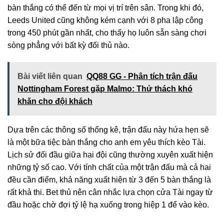
bàn thắng có thể đến từ mọi vị trí trên sân. Trong khi đó,
Leeds United cũng không kém cạnh với 8 pha lập công
trong 450 phút gần nhất, cho thấy họ luôn sẵn sàng chơi
sòng phẳng với bất kỳ đối thủ nào.
Bài viết liên quan
QQ88 GG - Phân tích trận đấu
Nottingham Forest gặp Malmo: Thử thách khó
khăn cho đội khách
Dựa trên các thông số thống kê, trận đấu này hứa hẹn sẽ
là một bữa tiệc bàn thắng cho anh em yêu thích kèo Tài.
Lịch sử đối đầu giữa hai đội cũng thường xuyên xuất hiện
những tỷ số cao. Với tính chất của một trận đấu mà cả hai
đều cần điểm, khả năng xuất hiện từ 3 đến 5 bàn thắng là
rất khả thi. Bet thủ nên cân nhắc lựa chọn cửa Tài ngay từ
đầu hoặc chờ đợi tỷ lệ hạ xuống trong hiệp 1 để vào kèo.