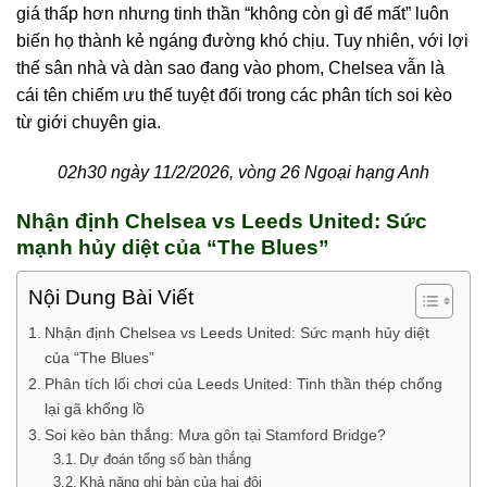
giá thấp hơn nhưng tinh thần “không còn gì để mất” luôn
biến họ thành kẻ ngáng đường khó chịu. Tuy nhiên, với lợi
thế sân nhà và dàn sao đang vào phom, Chelsea vẫn là
cái tên chiếm ưu thế tuyệt đối trong các phân tích soi kèo
từ giới chuyên gia.
02h30 ngày 11/2/2026, vòng 26 Ngoại hạng Anh
Nhận định Chelsea vs Leeds United: Sức
mạnh hủy diệt của “The Blues”
Nội Dung Bài Viết
Nhận định Chelsea vs Leeds United: Sức mạnh hủy diệt
của “The Blues”
Phân tích lối chơi của Leeds United: Tinh thần thép chống
lại gã khổng lồ
Soi kèo bàn thắng: Mưa gôn tại Stamford Bridge?
Dự đoán tổng số bàn thắng
Khả năng ghi bàn của hai đội