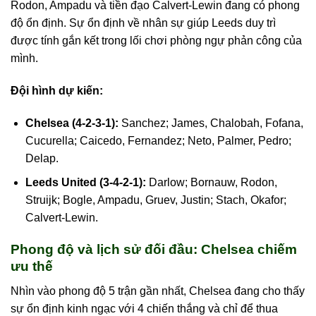
Rodon, Ampadu và tiền đạo Calvert-Lewin đang có phong
độ ổn định. Sự ổn định về nhân sự giúp Leeds duy trì
được tính gắn kết trong lối chơi phòng ngự phản công của
mình.
Đội hình dự kiến:
Chelsea (4-2-3-1):
Sanchez; James, Chalobah, Fofana,
Cucurella; Caicedo, Fernandez; Neto, Palmer, Pedro;
Delap.
Leeds United (3-4-2-1):
Darlow; Bornauw, Rodon,
Struijk; Bogle, Ampadu, Gruev, Justin; Stach, Okafor;
Calvert-Lewin.
Phong độ và lịch sử đối đầu: Chelsea chiếm
ưu thế
Nhìn vào phong độ 5 trận gần nhất, Chelsea đang cho thấy
sự ổn định kinh ngạc với 4 chiến thắng và chỉ để thua