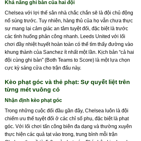
Khả năng ghi bàn của hai đội
Chelsea với lợi thế sân nhà chắc chắn sẽ là đội chủ động
nổ súng trước. Tuy nhiên, hàng thủ của họ vẫn chưa thực
sự mang lại cảm giác an tâm tuyệt đối, đặc biệt là trước
các tình huống phản công nhanh. Leeds United với lối
chơi đầy nhiệt huyết hoàn toàn có thể tìm thấy đường vào
khung thành của Sanchez ít nhất một lần. Kịch bản “cả hai
đội cùng ghi bàn” (Both Teams to Score) là một lựa chọn
cực kỳ sáng cửa cho trận đấu này.
Kèo phạt góc và thẻ phạt: Sự quyết liệt trên
từng mét vuông cỏ
Nhận định kèo phạt góc
Trong những cuộc đối đầu gần đây, Chelsea luôn là đội
chiếm ưu thế tuyệt đối ở các chỉ số phụ, đặc biệt là phạt
góc. Với lối chơi tấn công biên đa dạng và thường xuyên
thực hiện các quả tạt vào trong, trung bình mỗi trận