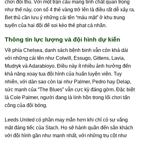
chơi đối thủ. Với một trận cầu mang tính chất quan trọng
như thế này, con số 4 thẻ vàng trở lên là điều rất dễ xảy ra.
Bet thủ cần lưu ý những cái tên “máu mặt” ở khu trung
tuyến của hai đội để soi kèo thẻ phạt cá nhân.
Thông tin lực lượng và đội hình dự kiến
Về phía Chelsea, danh sách bệnh binh vẫn còn khá dài
với những cái tên như Colwill, Essugo, Gittens, Lavia,
Mudryk và Adarabioyo. Điều này ít nhiều ảnh hưởng đến
khả năng xoay tua đội hình của huấn luyện viên. Tuy
nhiên, với dàn sao còn lại như Palmer, Pedro hay Delap,
sức mạnh của “The Blues” vẫn cực kỳ đáng gờm. Đặc biệt
là Cole Palmer, người đang là linh hồn trong lối chơi tấn
công của đội bóng.
Leeds United có phần may mắn hơn khi chỉ có sự vắng
mặt đáng tiếc của Stach. Họ sẽ hành quân đến sân khách
với đội hình gần như mạnh nhất, với những trụ cột như