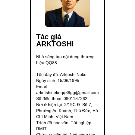
Tác giả
ARKTOSHI
Nhà sáng tạo nội dung thương
hiệu QQ88
Tên đầy đủ: Arktoshi Neko
Ngày sinh: 15/06/1995
Email:
arkotshinekoqq88gg@gmail.com
Số điện thoại: 0901187262
Nơi ở hiện tại: 2/19C Đ. Số 7,
Phường An Khánh, Thủ Đức, Hồ
Chí Minh, Việt Nam
Trình độ học vấn: Tốt nghiệp
RMIT
Chức vụ hiện tại: Nhà sáng tạo