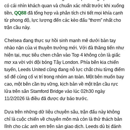
có cái nhìn khách quan và chuẩn xác nhất trước khi xuống
tiền,
QQ88
đã tổng hợp và phân tích chi tiết mọi khía cạnh
từ phong độ, lực lượng đến các kèo đấu “thơm” nhất cho
trận cầu này.
Chelsea đang thực sự hồi sinh mạnh mẽ dưới bàn tay
nhào nặn của vị thuyền trưởng mới. Với đà thăng tiến như
hiện tại, mục tiêu chen chân vào Top 4 không còn là giấc
mơ xa vời với đội bóng Tây London. Phía bên kia chiến
tuyến, Leeds United cũng đang nỗ lực chắt chiu từng điểm
số để củng cố vị trí trong nhóm an toàn. Một bên muốn bay
cao, một bên cần trụ vững, kịch bản về một trận cầu rực
lửa trên sân Stamford Bridge vào lúc 02h30 ngày
11/2/2026 là điều đã được dự báo trước.
Dựa trên những dữ liệu chuyên sâu, trận đấu này không
chỉ là cuộc chiến về chuyên môn mà còn là thử thách bản
lĩnh cho các anh em trên sàn giao dịch. Leeds dù bị đánh