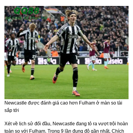
Newcastle được đánh giá cao hơn Fulham ở màn so tài
sắp tới
Xét về lịch sử đối đầu, Newcastle đang tỏ ra vượt trội hoàn
toàn so với Fulham. Trong 9 lần đụng độ gần nhất, Chích