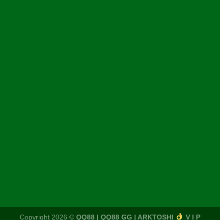
Copyright 2026 ©
QQ88 | QQ88 GG | ARKTOSHI
V I P