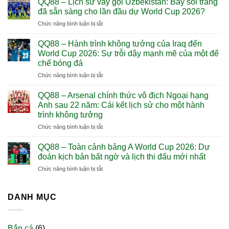
QQ88 – Lịch sử vẫy gọi Uzbekistan: Bầy sói trắng
Kỷ
đã sẵn sàng cho lần đầu dự World Cup 2026?
lục
ở
Chức năng bình luận bị tắt
vô
QQ88
tiền
–
khoáng
QQ88 – Hành trình không tưởng của Iraq đến
Lịch
hậu:
World Cup 2026: Sự trỗi dậy mạnh mẽ của một đế
sử
Ronaldo
chế bóng đá
vẫy
chính
ở
Chức năng bình luận bị tắt
gọi
thức
QQ88
Uzbekistan:
đi
–
Bầy
QQ88 – Arsenal chính thức vô địch Ngoại hạng
vào
Hành
sói
lịch
Anh sau 22 năm: Cái kết lịch sử cho một hành
trình
trắng
sử
trình không tưởng
không
đã
với
ở
Chức năng bình luận bị tắt
tưởng
sẵn
6
QQ88
của
sàng
kỳ
–
Iraq
cho
QQ88 – Toàn cảnh bảng A World Cup 2026: Dự
World
Arsenal
đến
lần
Cup
đoán kịch bản bất ngờ và lịch thi đấu mới nhất
chính
World
đầu
liên
ở
Chức năng bình luận bị tắt
thức
Cup
dự
tiếp
QQ88
vô
2026:
World
–
địch
Sự
Cup
Toàn
DANH MỤC
Ngoại
trỗi
2026?
cảnh
hạng
dậy
bảng
Anh
mạnh
A
sau
mẽ
Bắn cá
(6)