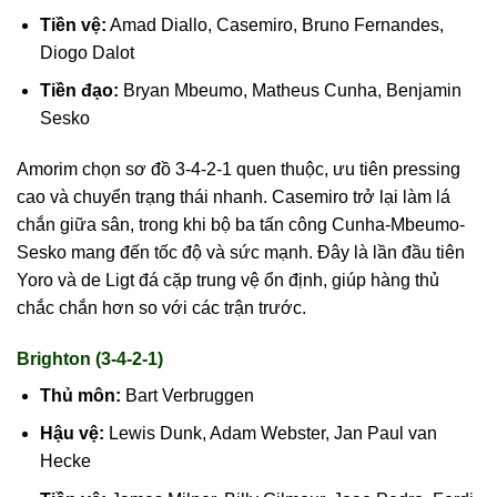
Tiền vệ:
Amad Diallo, Casemiro, Bruno Fernandes,
Diogo Dalot
Tiền đạo:
Bryan Mbeumo, Matheus Cunha, Benjamin
Sesko
Amorim chọn sơ đồ 3-4-2-1 quen thuộc, ưu tiên pressing
cao và chuyển trạng thái nhanh. Casemiro trở lại làm lá
chắn giữa sân, trong khi bộ ba tấn công Cunha-Mbeumo-
Sesko mang đến tốc độ và sức mạnh. Đây là lần đầu tiên
Yoro và de Ligt đá cặp trung vệ ổn định, giúp hàng thủ
chắc chắn hơn so với các trận trước.
Brighton (3-4-2-1)
Thủ môn:
Bart Verbruggen
Hậu vệ:
Lewis Dunk, Adam Webster, Jan Paul van
Hecke