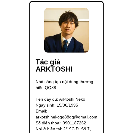
Tác giả
ARKTOSHI
Nhà sáng tạo nội dung thương
hiệu QQ88
Tên đầy đủ: Arktoshi Neko
Ngày sinh: 15/06/1995
Email:
arkotshinekoqq88gg@gmail.com
Số điện thoại: 0901187262
Nơi ở hiện tại: 2/19C Đ. Số 7,