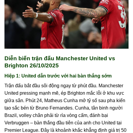
Diễn biến trận đấu Manchester United vs
Brighton 26/10/2025
Hiệp 1: United dẫn trước với hai bàn thắng sớm
Trận đấu bắt đầu sôi động ngay từ phút đầu. Manchester
United pressing mạnh mẽ, ép Brighton mắc lỗi ở khu vực
giữa sân. Phút 24, Matheus Cunha mở tỷ số sau pha kiến
tạo sắc bén từ Bruno Fernandes. Cunha, tân binh người
Brazil, volley chân phải từ rìa vòng cấm, đánh bại
Verbruggen – bàn thắng đầu tiên của anh cho United tại
Premier League. Đây là khoảnh khắc khẳng định giá trị 50