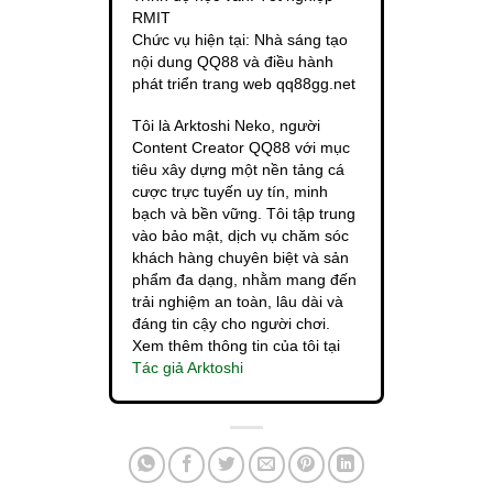
RMIT
Chức vụ hiện tại: Nhà sáng tạo
nội dung QQ88 và điều hành
phát triển trang web qq88gg.net
Tôi là Arktoshi Neko, người
Content Creator QQ88 với mục
tiêu xây dựng một nền tảng cá
cược trực tuyến uy tín, minh
bạch và bền vững. Tôi tập trung
vào bảo mật, dịch vụ chăm sóc
khách hàng chuyên biệt và sản
phẩm đa dạng, nhằm mang đến
trải nghiệm an toàn, lâu dài và
đáng tin cậy cho người chơi.
Xem thêm thông tin của tôi tại
Tác giả Arktoshi