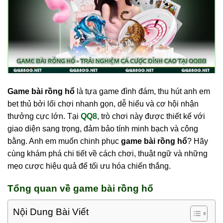
Game bài rồng hổ
là tựa game đình đám, thu hút anh em
bet thủ bởi lối chơi nhanh gọn, dễ hiểu và cơ hội nhận
thưởng cực lớn. Tại
QQ8
, trò chơi này được thiết kế với
giao diện sang trọng, đảm bảo tính minh bạch và công
bằng. Anh em muốn chinh phục
game bài rồng hổ
? Hãy
cùng khám phá chi tiết về cách chơi, thuật ngữ và những
mẹo cược hiệu quả để tối ưu hóa chiến thắng.
Tổng quan về game bài rồng hổ
Nội Dung Bài Viết