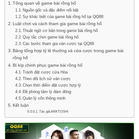
Tổng quan về game bài rồng hổ
Nguồn gốc và đặc điểm nổi bật
Sự khác biệt của game bài rồng hổ tại QQ88
Luật chơi và cách tham gia game bài rồng hổ
Thuật ngữ cơ bản trong game bài rồng hổ
Quy tắc chơi game bài rồng hổ
Các bước tham gia ván cược tại QQ88
Bảng tổng hợp tỷ lệ thưởng và cửa cược trong game bài
rồng hổ
Bí kíp chinh phục game bài rồng hổ
Tránh đặt cược cửa Hòa
Theo dõi lịch sử ván cược
Chọn thời điểm đặt cược hợp lý
Đề phòng tâm lý đám đông
Quản lý vốn thông minh
Kết luận
Tác giả ARKTOSHI