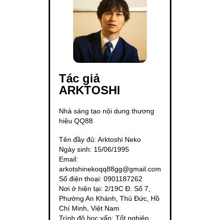
Tác giả
ARKTOSHI
Nhà sáng tạo nội dung thương
hiệu QQ88
Tên đầy đủ: Arktoshi Neko
Ngày sinh: 15/06/1995
Email:
arkotshinekoqq88gg@gmail.com
Số điện thoại: 0901187262
Nơi ở hiện tại: 2/19C Đ. Số 7,
Phường An Khánh, Thủ Đức, Hồ
Chí Minh, Việt Nam
Trình độ học vấn: Tốt nghiệp