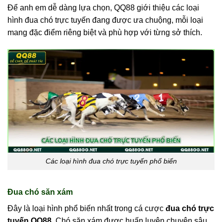
Để anh em dễ dàng lựa chọn, QQ88 giới thiệu các loại
hình đua chó trực tuyến đang được ưa chuộng, mỗi loại
mang đặc điểm riêng biệt và phù hợp với từng sở thích.
Các loại hình đua chó trực tuyến phổ biến
Đua chó săn xám
Đây là loại hình phổ biến nhất trong cá cược
đua chó trực
tuyến QQ88
. Chó săn xám được huấn luyện chuyên sâu,