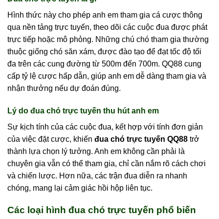
Hình thức này cho phép anh em tham gia cá cược thông
qua nền tảng trực tuyến, theo dõi các cuộc đua được phát
trực tiếp hoặc mô phỏng. Những chú chó tham gia thường
thuộc giống chó săn xám, được đào tạo để đạt tốc độ tối
đa trên các cung đường từ 500m đến 700m. QQ88 cung
cấp tỷ lệ cược hấp dẫn, giúp anh em dễ dàng tham gia và
nhận thưởng nếu dự đoán đúng.
Lý do đua chó trực tuyến thu hút anh em
Sự kịch tính của các cuộc đua, kết hợp với tính đơn giản
của việc đặt cược, khiến
đua chó trực tuyến QQ88
trở
thành lựa chọn lý tưởng. Anh em không cần phải là
chuyên gia vẫn có thể tham gia, chỉ cần nắm rõ cách chơi
và chiến lược. Hơn nữa, các trận đua diễn ra nhanh
chóng, mang lại cảm giác hồi hộp liên tục.
Các loại hình đua chó trực tuyến phổ biến