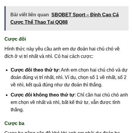
Bài viết liên quan
SBOBET Sport – Đỉnh Cao Cá
Cược Thể Thao Tại QQ88
Cược đôi
Hình thức này yêu cầu anh em dự đoán hai chú chó về
đích ở vị trí nhất và nhì. Có hai cách cược:
Cược đôi theo thứ tự
: Anh em chọn hai chú chó và dự
đoán đúng vị trí nhất, nhì. Ví dụ, chọn số 1 về nhất, số 2
về nhì, kết quả đúng như dự đoán thì thắng.
Cược đôi không theo thứ tự
: Chỉ cần hai chú chó anh
em chọn về nhất và nhì, bất kể thứ tự, vẫn được tính
thắng.
Cược ba