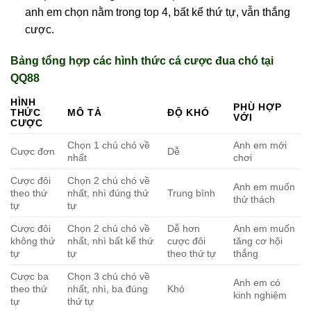
anh em chọn nằm trong top 4, bất kể thứ tự, vẫn thắng
cược.
Bảng tổng hợp các hình thức cá cược đua chó tại
QQ88
HÌNH
PHÙ HỢP
THỨC
MÔ TẢ
ĐỘ KHÓ
VỚI
CƯỢC
Chọn 1 chú chó về
Anh em mới
Cược đơn
Dễ
nhất
chơi
Cược đôi
Chọn 2 chú chó về
Anh em muốn
theo thứ
nhất, nhì đúng thứ
Trung bình
thử thách
tự
tự
Cược đôi
Chọn 2 chú chó về
Dễ hơn
Anh em muốn
không thứ
nhất, nhì bất kể thứ
cược đôi
tăng cơ hội
tự
tự
theo thứ tự
thắng
Cược ba
Chọn 3 chú chó về
Anh em có
theo thứ
nhất, nhì, ba đúng
Khó
kinh nghiệm
tự
thứ tự