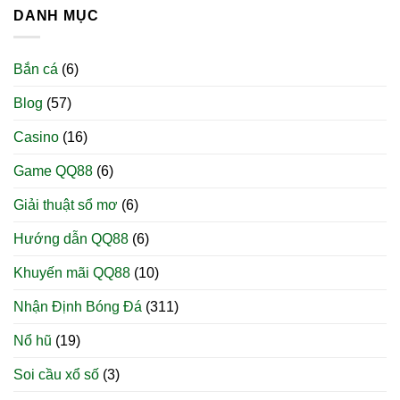
Toàn
DANH MỤC
Ngoại
trỗi
2026?
cảnh
hạng
dậy
bảng
Anh
mạnh
A
sau
mẽ
Bắn cá
(6)
World
22
của
Cup
năm:
một
Blog
(57)
2026:
Cái
đế
Dự
kết
chế
đoán
lịch
Casino
(16)
bóng
kịch
sử
đá
bản
cho
Game QQ88
(6)
bất
một
ngờ
hành
Giải thuật sổ mơ
(6)
và
trình
lịch
không
Hướng dẫn QQ88
(6)
thi
tưởng
đấu
mới
Khuyến mãi QQ88
(10)
nhất
Nhận Định Bóng Đá
(311)
Nổ hũ
(19)
Soi cầu xổ số
(3)