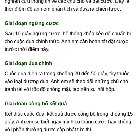
nghiên cứu thông tin về các chú chó và đặt cược. Đây là
thời điểm để anh em phân tích và đưa ra chiến lược.
Giai đoạn ngừng cược
Sau 10 giây ngừng cược, hệ thống khóa kèo để chuẩn bị
cho cuộc đua chính thức. Anh em cần hoàn tất đặt cược
trước thời điểm này.
Giai đoạn đua chính
Cuộc đua diễn ra trong khoảng 20 đến 50 giây, tùy thuộc
vào loại đường đua. Anh em sẽ theo dõi những chú chó
tranh tài với tốc độ chóng mặt, tạo nên sự hồi hộp.
Giai đoạn công bố kết quả
Kết thúc cuộc đua, kết quả được công bố trong khoảng 15
giây. Anh em sẽ biết ngay mình có thắng cược hay không,
với phần thưởng được cập nhật tức thì.