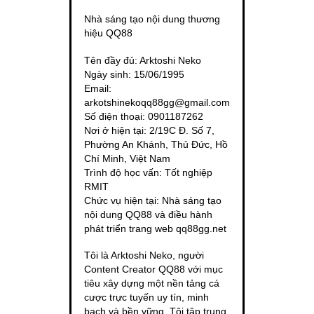
Nhà sáng tạo nội dung thương
hiệu QQ88
Tên đầy đủ: Arktoshi Neko
Ngày sinh: 15/06/1995
Email:
arkotshinekoqq88gg@gmail.com
Số điện thoại: 0901187262
Nơi ở hiện tại: 2/19C Đ. Số 7,
Phường An Khánh, Thủ Đức, Hồ
Chí Minh, Việt Nam
Trình độ học vấn: Tốt nghiệp
RMIT
Chức vụ hiện tại: Nhà sáng tạo
nội dung QQ88 và điều hành
phát triển trang web qq88gg.net
Tôi là Arktoshi Neko, người
Content Creator QQ88 với mục
tiêu xây dựng một nền tảng cá
cược trực tuyến uy tín, minh
bạch và bền vững. Tôi tập trung