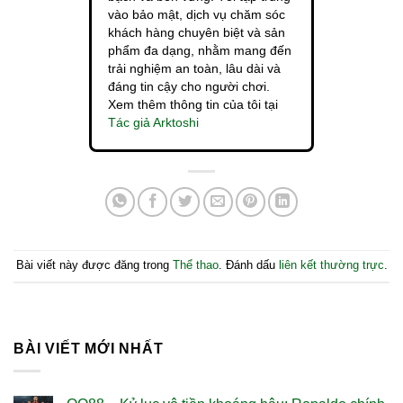
vào bảo mật, dịch vụ chăm sóc
khách hàng chuyên biệt và sản
phẩm đa dạng, nhằm mang đến
trải nghiệm an toàn, lâu dài và
đáng tin cậy cho người chơi.
Xem thêm thông tin của tôi tại
Tác giả Arktoshi
Bài viết này được đăng trong
Thể thao
. Đánh dấu
liên kết thường trực
.
BÀI VIẾT MỚI NHẤT