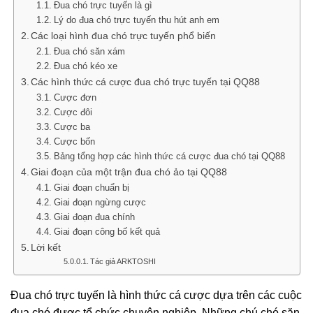
Đua chó trực tuyến là gì
Lý do đua chó trực tuyến thu hút anh em
Các loại hình đua chó trực tuyến phổ biến
Đua chó săn xám
Đua chó kéo xe
Các hình thức cá cược đua chó trực tuyến tại QQ88
Cược đơn
Cược đôi
Cược ba
Cược bốn
Bảng tổng hợp các hình thức cá cược đua chó tại QQ88
Giai đoạn của một trận đua chó ảo tại QQ88
Giai đoạn chuẩn bị
Giai đoạn ngừng cược
Giai đoạn đua chính
Giai đoạn công bố kết quả
Lời kết
Tác giả ARKTOSHI
Đua chó trực tuyến là hình thức cá cược dựa trên các cuộc
đua chó được tổ chức chuyên nghiệp. Những chú chó săn