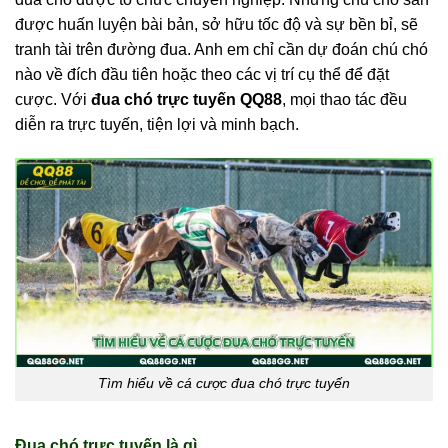
được huấn luyện bài bản, sở hữu tốc độ và sự bền bỉ, sẽ
tranh tài trên đường đua. Anh em chỉ cần dự đoán chú chó
nào về đích đầu tiên hoặc theo các vị trí cụ thể để đặt
cược. Với
đua chó trực tuyến QQ88
, mọi thao tác đều
diễn ra trực tuyến, tiện lợi và minh bạch.
Tìm hiểu về cá cược đua chó trực tuyến
Đua chó trực tuyến là gì