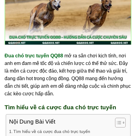
Đua chó trực tuyến QQ88
mở ra sân chơi kịch tính, nơi
anh em đam mê tốc độ và chiến lược có thể thử sức. Đây
là môn cá cược độc đáo, kết hợp giữa thể thao và giải trí,
đang dần hot trong cộng đồng. QQ88 mang đến hướng
dẫn chi tiết, giúp anh em dễ dàng nhập cuộc và chinh phục
các kèo cược hấp dẫn.
Tìm hiểu về cá cược đua chó trực tuyến
Nội Dung Bài Viết
Tìm hiểu về cá cược đua chó trực tuyến