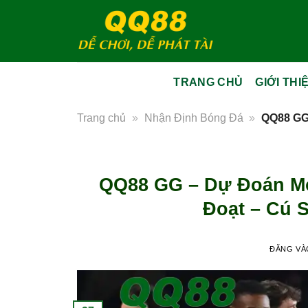
Bỏ
qua
nội
dung
TRANG CHỦ
GIỚI THI
Trang chủ
»
Nhận Định Bóng Đá
»
QQ88 GG 
QQ88 GG – Dự Đoán Mo
Đoạt – Cú 
ĐĂNG V