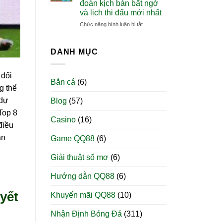
đoán kịch bản bất ngờ
Sự
thức
và lịch thi đấu mới nhất
trỗi
vô
dậy
địch
ở
Chức năng bình luận bị tắt
mạnh
Ngoại
QQ88
mẽ
hạng
–
của
Anh
Toàn
DANH MỤC
một
sau
cảnh
đế
22
bảng
chế
năm:
 đối
A
Bắn cá
(6)
bóng
Cái
World
g thể
đá
kết
Cup
 dự
lịch
Blog
(57)
2026:
sử
Dự
Top 8
cho
đoán
Casino
(16)
điều
một
kịch
hành
bản
an
Game QQ88
(6)
trình
bất
không
ngờ
Giải thuật sổ mơ
(6)
tưởng
và
lịch
Hướng dẫn QQ88
(6)
thi
đấu
mới
yết
Khuyến mãi QQ88
(10)
nhất
Nhận Định Bóng Đá
(311)