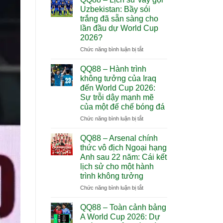
Kỷ
Uzbekistan: Bầy sói
lục
trắng đã sẵn sàng cho
vô
lần đầu dự World Cup
tiền
2026?
khoáng
hậu:
ở
Chức năng bình luận bị tắt
Ronaldo
QQ88
chính
–
QQ88 – Hành trình
thức
Lịch
không tưởng của Iraq
đi
sử
đến World Cup 2026:
vào
vẫy
Sự trỗi dậy mạnh mẽ
lịch
gọi
của một đế chế bóng đá
sử
Uzbekistan:
với
Bầy
ở
Chức năng bình luận bị tắt
6
sói
QQ88
kỳ
trắng
–
QQ88 – Arsenal chính
World
đã
Hành
thức vô địch Ngoại hạng
Cup
sẵn
trình
Anh sau 22 năm: Cái kết
liên
sàng
không
lịch sử cho một hành
tiếp
cho
tưởng
trình không tưởng
lần
của
đầu
Iraq
ở
Chức năng bình luận bị tắt
dự
đến
QQ88
World
World
–
QQ88 – Toàn cảnh bảng
Cup
Cup
Arsenal
A World Cup 2026: Dự
2026?
2026:
chính