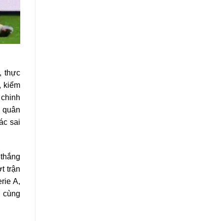
, thực
, kiểm
 chinh
h quân
ác sai
 thắng
t trận
rie A,
g cùng