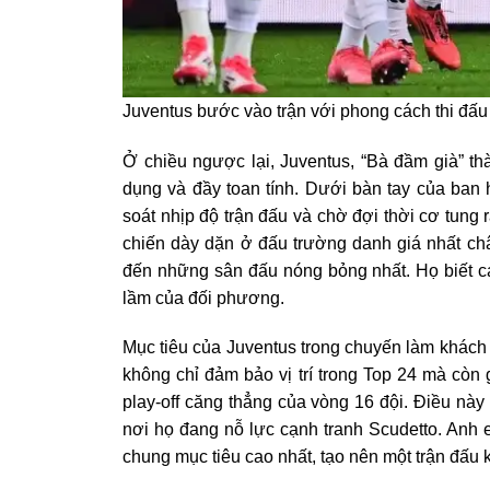
Juventus bước vào trận với phong cách thi đấu 
Ở chiều ngược lại, Juventus, “Bà đầm già” th
dụng và đầy toan tính. Dưới bàn tay của ban h
soát nhịp độ trận đấu và chờ đợi thời cơ tung 
chiến dày dặn ở đấu trường danh giá nhất ch
đến những sân đấu nóng bỏng nhất. Họ biết các
lầm của đối phương.
Mục tiêu của Juventus trong chuyến làm khách t
không chỉ đảm bảo vị trí trong Top 24 mà còn 
play-off căng thẳng của vòng 16 đội. Điều này 
nơi họ đang nỗ lực cạnh tranh Scudetto. Anh 
chung mục tiêu cao nhất, tạo nên một trận đấ