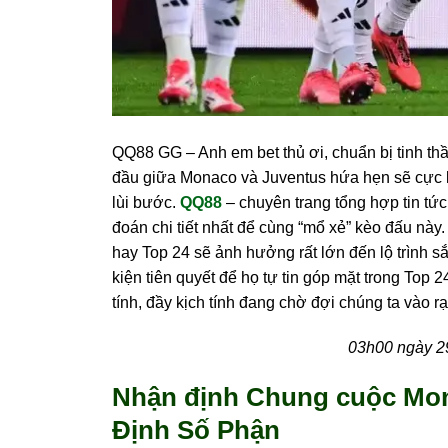
QQ88 GG – Anh em bet thủ ơi, chuẩn bị tinh t
đầu giữa Monaco và Juventus hứa hẹn sẽ cực k
lùi bước.
QQ88
– chuyên trang tổng hợp tin tức
đoán chi tiết nhất để cùng “mổ xẻ” kèo đấu này. 
hay Top 24 sẽ ảnh hưởng rất lớn đến lộ trình s
kiện tiên quyết để họ tự tin góp mặt trong Top 
tính, đầy kịch tính đang chờ đợi chúng ta vào 
03h00 ngày 2
Nhận định Chung cuộc Mon
Định Số Phận