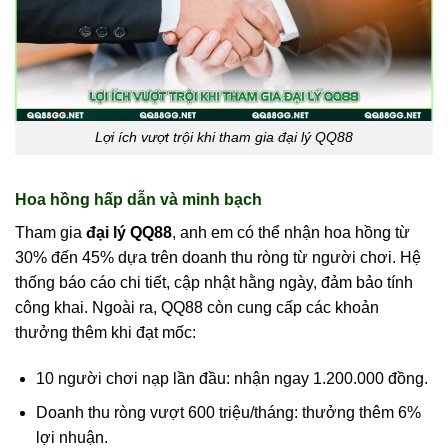
Lợi ích vượt trội khi tham gia đại lý QQ88
Hoa hồng hấp dẫn và minh bạch
Tham gia
đại lý QQ88
, anh em có thể nhận hoa hồng từ
30% đến 45% dựa trên doanh thu ròng từ người chơi. Hệ
thống báo cáo chi tiết, cập nhật hằng ngày, đảm bảo tính
công khai. Ngoài ra, QQ88 còn cung cấp các khoản
thưởng thêm khi đạt mốc:
10 người chơi nạp lần đầu: nhận ngay 1.200.000 đồng.
Doanh thu ròng vượt 600 triệu/tháng: thưởng thêm 6%
lợi nhuận.