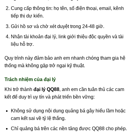
Cung cấp thông tin: họ tên, số điện thoại, email, kênh
tiếp thị dự kiến.
Gửi hồ sơ và chờ xét duyệt trong 24-48 giờ.
Nhận tài khoản đại lý, link giới thiệu độc quyền và tài
liệu hỗ trợ.
Quy trình này đảm bảo anh em nhanh chóng tham gia hệ
thống mà không gặp trở ngại kỹ thuật.
Trách nhiệm của đại lý
Khi trở thành
đại lý QQ88
, anh em cần tuân thủ các cam
kết để duy trì uy tín và phát triển bền vững:
Không sử dụng nội dung quảng bá gây hiểu lầm hoặc
cam kết sai về tỷ lệ thắng.
Chỉ quảng bá trên các nền tảng được QQ88 cho phép.