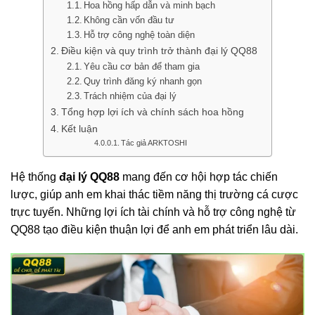
Hoa hồng hấp dẫn và minh bạch
Không cần vốn đầu tư
Hỗ trợ công nghệ toàn diện
Điều kiện và quy trình trở thành đại lý QQ88
Yêu cầu cơ bản để tham gia
Quy trình đăng ký nhanh gọn
Trách nhiệm của đại lý
Tổng hợp lợi ích và chính sách hoa hồng
Kết luận
Tác giả ARKTOSHI
Hệ thống
đại lý QQ88
mang đến cơ hội hợp tác chiến
lược, giúp anh em khai thác tiềm năng thị trường cá cược
trực tuyến. Những lợi ích tài chính và hỗ trợ công nghệ từ
QQ88 tạo điều kiện thuận lợi để anh em phát triển lâu dài.