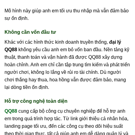
Mô hình này giúp anh em tối ưu thu nhập mà vẫn đảm bảo
sự ổn định.
Không cần vốn đầu tư
Khác với các hình thức kinh doanh truyền thống,
đại lý
QQ88
không yêu cầu anh em bỏ vốn ban đầu. Nền tảng kỹ
thuật, thanh toán và vận hành đã được QQ88 xây dựng
hoàn chỉnh. Anh em chỉ cần tập trung tìm kiếm và phát triển
người chơi, không lo lắng về rủi ro tài chính. Dù người
chơi thắng hay thua, hoa hồng vẫn được đảm bảo, mang
lại dòng tiền ổn định.
Hỗ trợ công nghệ toàn diện
QQ88
cung cấp bộ công cụ chuyên nghiệp để hỗ trợ anh
em trong quá trình hợp tác. Từ link giới thiệu cá nhân hóa,
landing page tối ưu, đến các công cụ theo dõi hiệu suất
theo thời gian thực, tất cả giúp anh em dễ dàng quản lý và