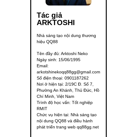
Tác giả
ARKTOSHI
Nhà sáng tạo nội dung thương
hiệu QQ88
Tên đầy đủ: Arktoshi Neko
Ngày sinh: 15/06/1995
Email:
arkotshinekoqq88gg@gmail.com
Số điện thoại: 0901187262
Nơi ở hiện tại: 2/19C Đ. Số 7,
Phường An Khánh, Thủ Đức, Hồ
Chí Minh, Việt Nam
Trình độ học vấn: Tốt nghiệp
RMIT
Chức vụ hiện tại: Nhà sáng tạo
nội dung QQ88 và điều hành
phát triển trang web qq88gg.net