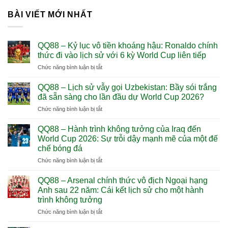
BÀI VIẾT MỚI NHẤT
QQ88 – Kỷ lục vô tiền khoáng hậu: Ronaldo chính
thức đi vào lịch sử với 6 kỳ World Cup liên tiếp
ở
Chức năng bình luận bị tắt
QQ88
–
QQ88 – Lịch sử vẫy gọi Uzbekistan: Bầy sói trắng
Kỷ
đã sẵn sàng cho lần đầu dự World Cup 2026?
lục
ở
Chức năng bình luận bị tắt
vô
QQ88
tiền
–
khoáng
QQ88 – Hành trình không tưởng của Iraq đến
Lịch
hậu:
World Cup 2026: Sự trỗi dậy mạnh mẽ của một đế
sử
Ronaldo
chế bóng đá
vẫy
chính
ở
Chức năng bình luận bị tắt
gọi
thức
QQ88
Uzbekistan:
đi
–
Bầy
QQ88 – Arsenal chính thức vô địch Ngoại hạng
vào
Hành
sói
lịch
Anh sau 22 năm: Cái kết lịch sử cho một hành
trình
trắng
sử
trình không tưởng
không
đã
với
ở
Chức năng bình luận bị tắt
tưởng
sẵn
6
QQ88
của
sàng
kỳ