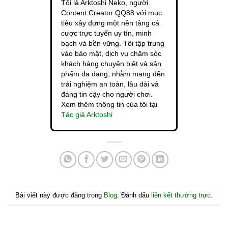
Tôi là Arktoshi Neko, người
Content Creator QQ88 với mục
tiêu xây dựng một nền tảng cá
cược trực tuyến uy tín, minh
bạch và bền vững. Tôi tập trung
vào bảo mật, dịch vụ chăm sóc
khách hàng chuyên biệt và sản
phẩm đa dạng, nhằm mang đến
trải nghiệm an toàn, lâu dài và
đáng tin cậy cho người chơi.
Xem thêm thông tin của tôi tại
Tác giả Arktoshi
Bài viết này được đăng trong
Blog
. Đánh dấu
liên kết thường trực
.