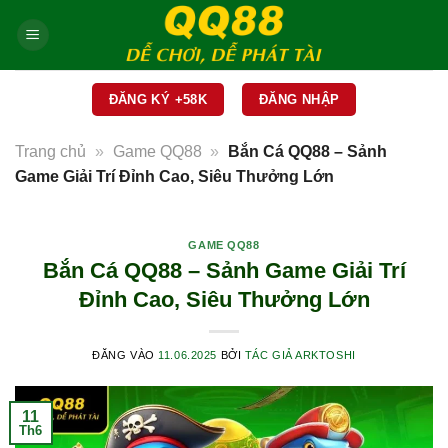
Bỏ
qua
nội
dung
ĐĂNG KÝ +58K
ĐĂNG NHẬP
Trang chủ
»
Game QQ88
»
Bắn Cá QQ88 – Sảnh
Game Giải Trí Đỉnh Cao, Siêu Thưởng Lớn
GAME QQ88
Bắn Cá QQ88 – Sảnh Game Giải Trí
Đỉnh Cao, Siêu Thưởng Lớn
ĐĂNG VÀO
11.06.2025
BỞI
TÁC GIẢ ARKTOSHI
11
Th6