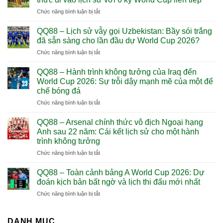
ở
Chức năng bình luận bị tắt
QQ88
–
QQ88 – Lịch sử vẫy gọi Uzbekistan: Bầy sói trắng
Kỷ
đã sẵn sàng cho lần đầu dự World Cup 2026?
lục
ở
Chức năng bình luận bị tắt
vô
QQ88
tiền
–
khoáng
QQ88 – Hành trình không tưởng của Iraq đến
Lịch
hậu:
World Cup 2026: Sự trỗi dậy mạnh mẽ của một đế
sử
Ronaldo
chế bóng đá
vẫy
chính
ở
Chức năng bình luận bị tắt
gọi
thức
QQ88
Uzbekistan:
đi
–
Bầy
QQ88 – Arsenal chính thức vô địch Ngoại hạng
vào
Hành
sói
lịch
Anh sau 22 năm: Cái kết lịch sử cho một hành
trình
trắng
sử
trình không tưởng
không
đã
với
ở
Chức năng bình luận bị tắt
tưởng
sẵn
6
QQ88
của
sàng
kỳ
–
Iraq
cho
QQ88 – Toàn cảnh bảng A World Cup 2026: Dự
World
Arsenal
đến
lần
Cup
đoán kịch bản bất ngờ và lịch thi đấu mới nhất
chính
World
đầu
liên
ở
Chức năng bình luận bị tắt
thức
Cup
dự
tiếp
QQ88
vô
2026:
World
–
địch
Sự
Cup
Toàn
DANH MỤC
Ngoại
trỗi
2026?