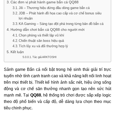
Các đơn vị phát hành game bắn cá QQ88
Jili – Thương hiệu đứng đầu dòng game bắn cá
JDB – Phát hành đồ họa cao cấp và cơ chế bonus siêu
lợi nhuận
KA Gaming – Sáng tạo đột phá trong từng bản đồ bắn cá
Hướng dẫn chơi bắn cá QQ88 cho người mới
Chọn phòng và thiết lập vũ khí
Chiến thuật săn boss hiệu quả
Tích lũy xu và đổi thưởng hợp lý
Kết luận
Tác giả ARKTOSHI
Sảnh game Bắn cá nổi bật trong hệ sinh thái giải trí trực
tuyến nhờ tính cạnh tranh cao và khả năng kết nối linh hoạt
trên mọi thiết bị. Thiết kế hình ảnh sắc nét, hiệu ứng sống
động và cơ chế săn thưởng nhanh gọn tạo nên sức hút
mạnh mẽ. Tại
QQ88
, hệ thống trò chơi được sắp xếp logic
theo độ phổ biến và cấp độ, dễ dàng lựa chọn theo mục
tiêu chinh phục.