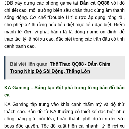
JDB xây dựng các phòng game tại
Bắn cá QQ88
với độ
chi tiết cao, môi trường biển sâu chân thực cùng âm thanh
sống động. Cơ chế “Double Hit” được áp dụng rộng rãi,
cho phép x2 thưởng nếu tiêu diệt mục tiêu đặc biệt. Điểm
mạnh từ đơn vị phát hành là là dòng game ổn định, dễ
thao tác, tỷ lệ hồi xu cao, đặc biệt trong các trận đấu có tính
cạnh tranh cao.
Bài viết liên quan
Thể Thao QQ88 - Đắm Chìm
Trong Nhịp Độ Sôi Động, Thắng Lớn
KA Gaming – Sáng tạo đột phá trong từng bản đồ bắn
cá
KA Gaming tập trung vào khía cạnh thẩm mỹ và độ thử
thách cao. Bản đồ từ KA thường có thiết kế đặc biệt như
cổng băng giá, núi lửa, hoặc thành phố dưới nước với
boss độc quyền. Tốc độ xuất hiện cá nhanh, tỷ lệ rớt xu