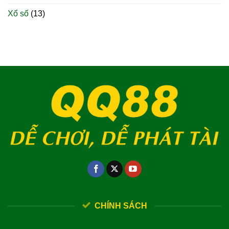
Xổ số
(13)
CHÍNH SÁCH