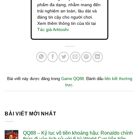
phẩm đa dạng, nhằm mang đến
trải nghiệm an toàn, lâu dài và
đáng tin cậy cho người chơi.
Xem thêm thông tin của tôi tại
Tác giả Arktoshi
Bài viết này được đăng trong
Game QQ88
. Đánh dấu
liên kết thường
trực
.
BÀI VIẾT MỚI NHẤT
QQ88 – Kỷ lục vô tiền khoáng hậu: Ronaldo chính
thức đi vào lịch sử với 6 kỳ World Cup liên tiếp